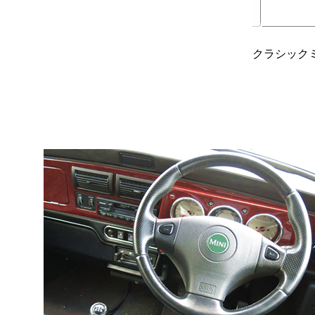
レアパーツ/在庫限り
＋
中古パーツ/在庫限り
＋
クラシック
便利アイテム
BMW MINI
全商品