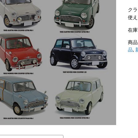
クラ
使え
在庫
商品
品
,