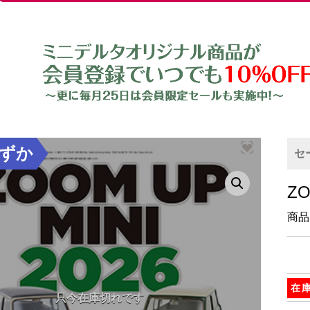
ずか
セ
Z
商品
在