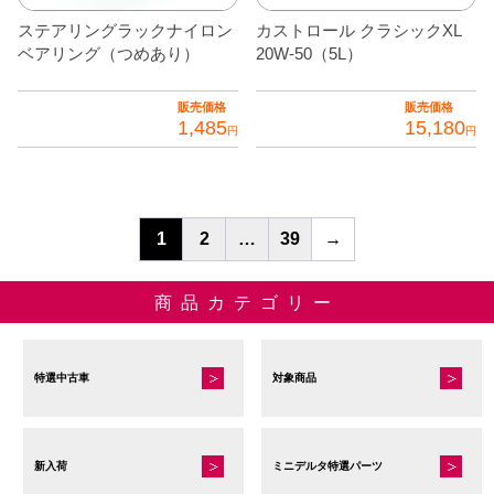
ステアリングラックナイロン
カストロール クラシックXL
ベアリング（つめあり）
20W-50（5L）
販売価格
販売価格
1,485
15,180
円
円
1
2
…
39
→
商品カテゴリー
特選中古車
対象商品
新入荷
ミニデルタ特選パーツ