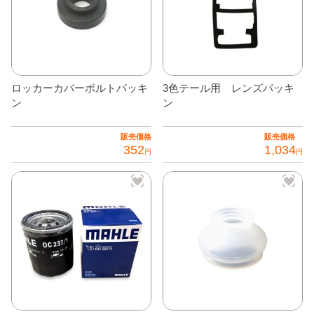
あ
り
ま
す。
オ
ロッカーカバーボルトパッキ
3色テール用 レンズパッキ
プ
ン
ン
シ
ョ
販売価格
販売価格
ン
352
1,034
円
円
は
商
品
ペ
ー
ジ
か
ら
選