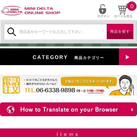
0
ログイン
カートを見る
検
索:
CATEGORY
商品カテゴリー
全商品を見る
特選中古車
対象商品
新入荷
ミニデルタ特選パーツ
Items