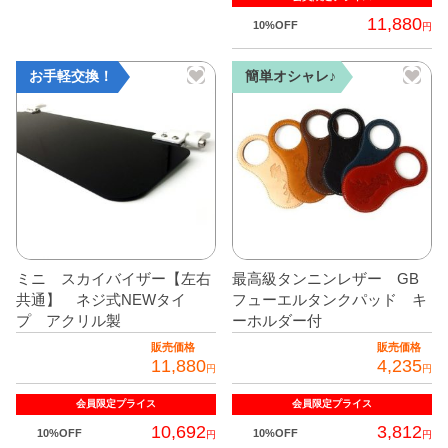
11,880
10%OFF
円
お手軽交換！
簡単オシャレ♪
ミニ スカイバイザー【左右
最高級タンニンレザー GB
共通】 ネジ式NEWタイ
フューエルタンクパッド キ
プ アクリル製
ーホルダー付
販売価格
販売価格
11,880
4,235
円
円
会員限定
プライス
会員限定
プライス
10,692
3,812
10%OFF
10%OFF
円
円