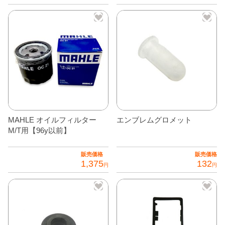
こ
の
商
品
に
は
複
数
の
MAHLE オイルフィルター
エンブレムグロメット
バ
M/T用【96y以前】
リ
エ
販売価格
販売価格
1,375
132
ー
円
円
シ
ョ
ン
が