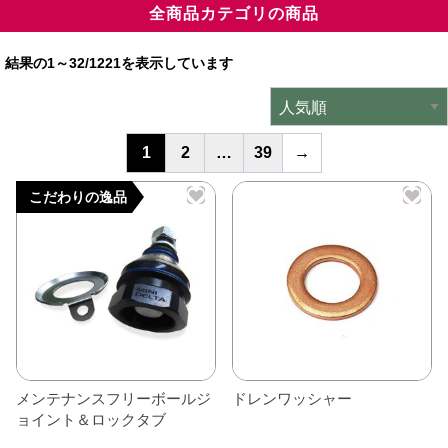
全商品カテゴリの商品
ミニデルタオリジナルパーツ
＋
結果の1～32/1221を表示しています
インテリア
＋
エクステリア
＋
1
2
…
39
→
エレクトリック
＋
こだわりの逸品
エンジン
＋
サスペンション・ブレーキ
＋
タイヤ・ホイール
＋
レーシングパーツ
＋
メンテナンス・工具ツール
＋
メンテナンスフリーボールジ
ドレンワッシャー
ョイント＆ロックタブ
在庫処分品