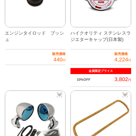
き
ま
す
エンジンタイロッド ブッシ
ハイクオリティ ステンレスラ
ュ
ジエターキャップ(日本製)
販売価格
販売価格
440
4,224
円
円
会員限定
プライス
3,802
10%OFF
円