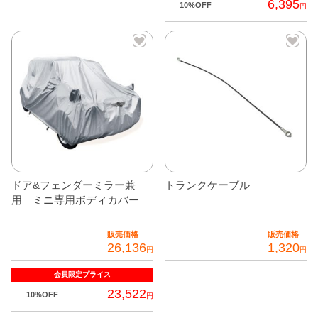
の
6,395
ジ
10%OFF
円
商
か
品
ら
に
選
は
択
複
で
数
き
の
ま
バ
す
リ
エ
ドア&フェンダーミラー兼
トランクケーブル
ー
用 ミニ専用ボディカバー
シ
ョ
販売価格
販売価格
26,136
1,320
ン
円
円
が
会員限定
プライス
あ
23,522
10%OFF
円
り