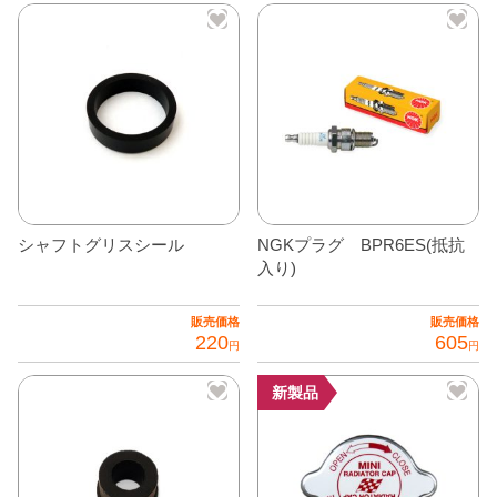
ま
す。
オ
プ
シ
ョ
ン
は
商
シャフトグリスシール
NGKプラグ BPR6ES(抵抗
品
入り)
ペ
ー
販売価格
販売価格
ジ
220
605
円
円
か
ら
新製品
選
択
で