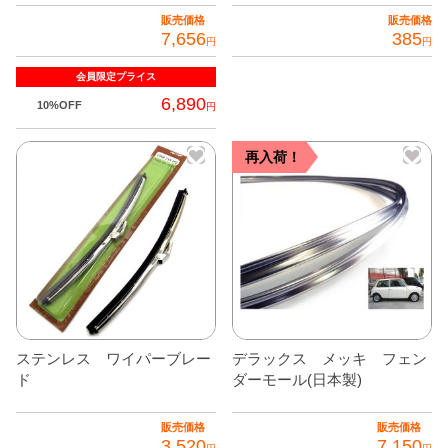
販売価格
販売価格
グッズ
＋
7,656
385
円
円
CABANA(カバナ)
＋
会員限定
プライス
6,890
10%OFF
円
お得なセット商品
再入荷！
チームマルヤマ
デルタ秘蔵のレーシングコレクション
パーツ種別から選ぶ
＋
レアパーツ/在庫限り
＋
中古パーツ/在庫限り
＋
ステンレス ワイパーブレー
デラックス メッキ フェン
ド
ダーモール(日本製)
便利アイテム
BMW MINI
販売価格
販売価格
3,520
7,150