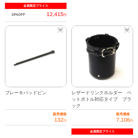
シ
会員限定
プライス
ョ
12,415
10%OFF
円
ン
が
あ
り
ま
す。
オ
プ
シ
ョ
ブレーキパッドピン
レザードリンクホルダー ペ
ン
ットボトル対応タイプ ブラ
は
ック
商
販売価格
販売価格
品
132
7,106
円
円
ペ
こ
会員限定
プライス
ー