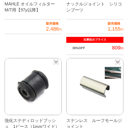
択
MAHLE オイルフィルター
ナックルジョイント シリコ
で
M/T用【97y以降】
ンブーツ
き
ま
販売価格
販売価格
2,486
1,155
す
円
円
在庫処分
プライス
809
30%OFF
円
強化ステディロッドブッシ
ステンレス ルーフモールジ
ュ 1ピース（1mmワイド）
ョイント