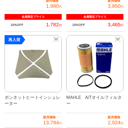
販売価格
販売価格
1,980
3,850
円
円
会員限定
プライス
会員限定
プライス
1,782
3,465
10%OFF
10%OFF
円
円
こ
再入荷
の
商
品
に
は
複
数
の
ボンネットヒートインシュレ
MAHLE A/Tオイルフィルタ
バ
ーター
ー
リ
エ
販売価格
販売価格
13,794
2,024
ー
円
円