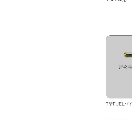
レアパーツ/在庫限り
＋
ン
が
中古パーツ/在庫限り
＋
あ
り
便利アイテム
ま
す。
BMW MINI
オ
全商品
プ
シ
ョ
ン
は
商
品
T型FUELパ
ペ
ー
ジ