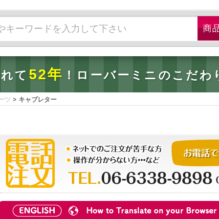
52年
されて
！ローバーミニのこだわ
ーツ
>
キャブレター