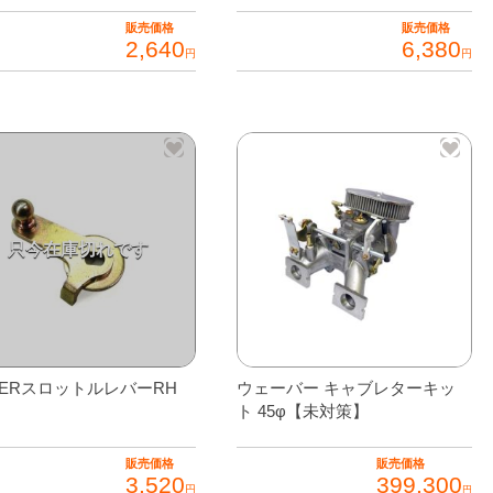
販売価格
販売価格
2,640
6,380
円
円
BERスロットルレバーRH
ウェーバー キャブレターキッ
ト 45φ【未対策】
販売価格
販売価格
3,520
399,300
円
円