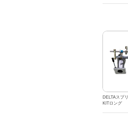
か
ら
選
択
で
き
ま
す
DELTAス
KITロング