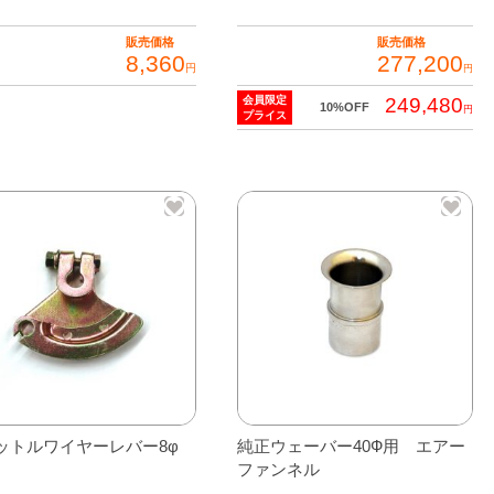
販売価格
販売価格
8,360
277,200
円
円
会員限定
249,480
10%OFF
円
プライス
ットルワイヤーレバー8φ
純正ウェーバー40Ф用 エアー
ファンネル