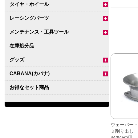
タイヤ・ホイール
＋
レーシングパーツ
＋
こ
メンテナンス・工具ツール
＋
の
商
在庫処分品
品
グッズ
＋
に
は
CABANA(カバナ)
＋
複
数
お得なセット商品
の
バ
チームマルヤマ
リ
エ
デルタ秘蔵のレーシングコレクション
ー
ウェーバー・
パーツ種別から選ぶ
＋
シ
ミ削り出し
ョ
44Φ45Φ用