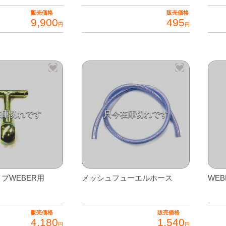
販売価格
販売価格
9,900
495
円
円
イプWEBER用
メッシュフューエルホース
WE
販売価格
販売価格
4,180
1,540
円
円