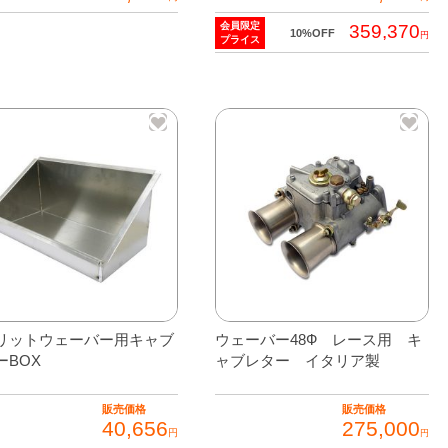
会員限定
359,370
10%OFF
円
プライス
リットウェーバー用キャブ
ウェーバー48Ф レース用 キ
ーBOX
ャブレター イタリア製
販売価格
販売価格
40,656
275,000
円
円