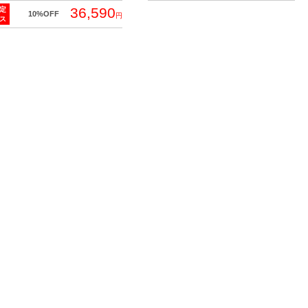
36,590
定
10%OFF
円
ス