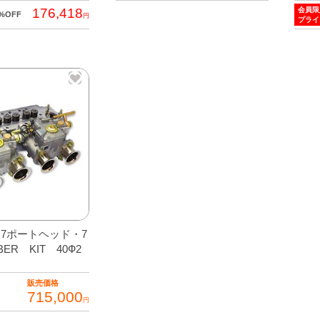
会員限
176,418
0%OFF
円
プライ
7ポートヘッド・7
ER KIT 40Ф2
販売価格
715,000
円