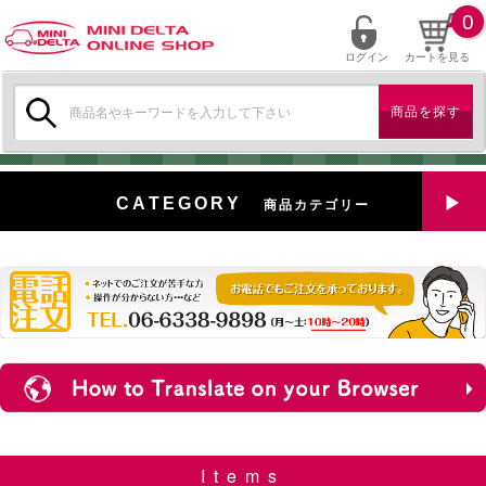
0
ログイン
カートを見る
検
索:
CATEGORY
商品カテゴリー
全商品を見る
特選中古車
対象商品
新入荷
ミニデルタ特選パーツ
Items