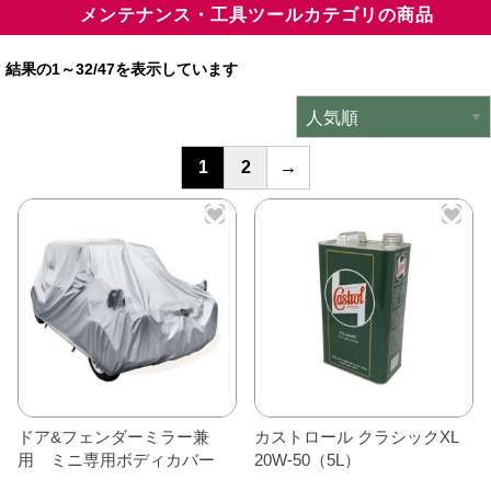
メンテナンス・工具ツールカテゴリの商品
ミニデルタオリジナルパーツ
＋
結果の1～32/47を表示しています
インテリア
＋
エクステリア
＋
1
2
→
エレクトリック
＋
エンジン
＋
サスペンション・ブレーキ
＋
タイヤ・ホイール
＋
レーシングパーツ
＋
メンテナンス・工具ツール
＋
ドア&フェンダーミラー兼
カストロール クラシックXL
用 ミニ専用ボディカバー
20W-50（5L）
在庫処分品