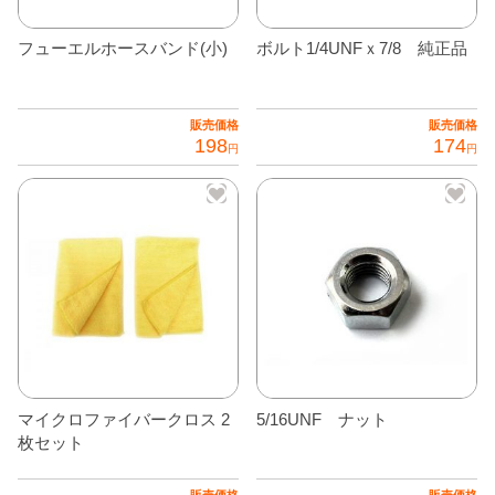
フューエルホースバンド(小)
ボルト1/4UNFｘ7/8 純正品
販売価格
販売価格
198
174
円
円
マイクロファイバークロス 2
5/16UNF ナット
枚セット