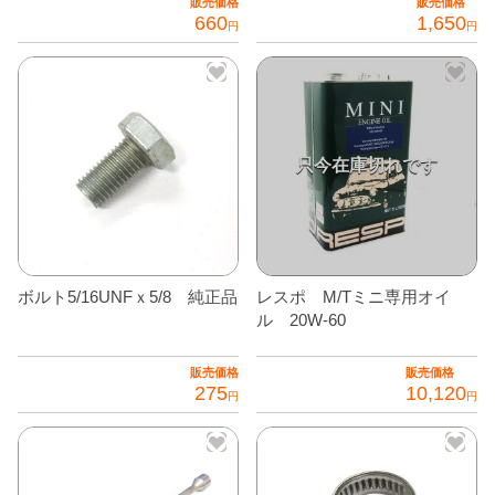
販売価格
販売価格
660
1,650
円
円
ボルト5/16UNFｘ5/8 純正品
レスポ M/Tミニ専用オイ
ル 20W-60
販売価格
販売価格
275
10,120
円
円