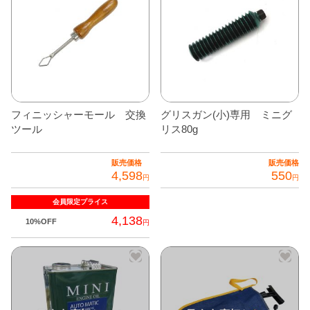
ま
す。
オ
プ
シ
ョ
フィニッシャーモール 交換
グリスガン(小)専用 ミニグ
ン
ツール
リス80g
は
商
販売価格
販売価格
品
4,598
550
円
円
ペ
会員限定
プライス
ー
4,138
ジ
10%OFF
円
か
ら
選
択
で