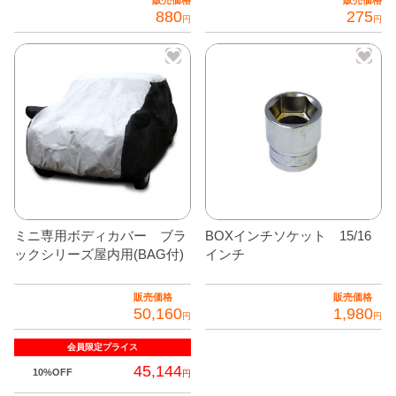
販売価格
販売価格
880
275
円
円
ミニ専用ボディカバー ブラ
BOXインチソケット 15/16
ックシリーズ屋内用(BAG付)
インチ
販売価格
販売価格
50,160
1,980
円
円
会員限定
プライス
45,144
10%OFF
円