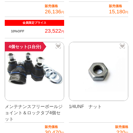
販売価格
販売価格
グッズ
＋
26,136
15,180
円
円
CABANA(カバナ)
＋
会員限定
プライス
23,522
10%OFF
円
お得なセット商品
4個セット(1台分)
チームマルヤマ
デルタ秘蔵のレーシングコレクション
パーツ種別から選ぶ
＋
レアパーツ/在庫限り
＋
中古パーツ/在庫限り
＋
メンテナンスフリーボールジ
1/4UNF ナット
ョイント＆ロックタブ4個セ
便利アイテム
ット
BMW MINI
販売価格
販売価格
30,470
220