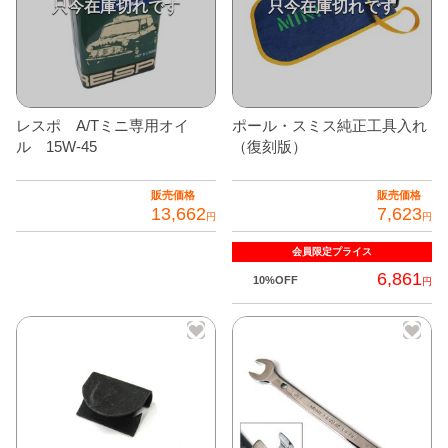
き
ま
す
レスポ A/Tミニ専用オイ
ポール・スミス純正工具入れ
ル 15W-45
（復刻版）
販売価格
販売価格
13,662
7,623
円
円
会員限定
プライス
6,861
10%OFF
円