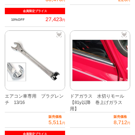
円
円
全商品
会員限定
プライス
27,423
10%OFF
円
エアコン車専用 プラグレン
ドアガラス 水切りモール
チ 13/16
【81y以降 巻上げガラス
用】
販売価格
販売価格
5,511
8,712
円
円
こ
会員限定
プライス