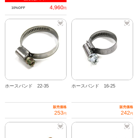
の
4,960
10%OFF
円
商
品
に
は
複
数
の
バ
リ
エ
ホースバンド 22-35
ホースバンド 16-25
ー
シ
ョ
販売価格
販売価格
253
242
ン
円
円
が
あ
り