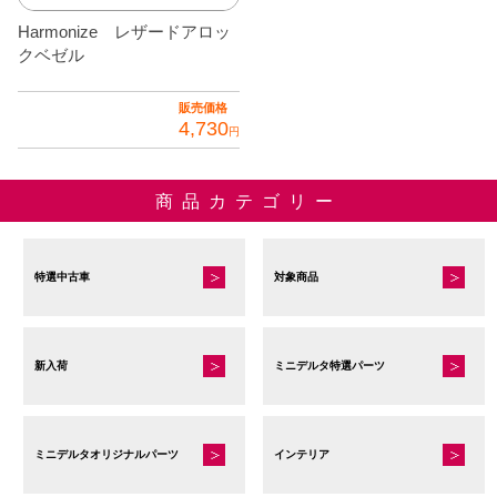
オ
オ
の
の
択
択
Harmonize レザードアロッ
プ
プ
バ
バ
で
で
クベゼル
シ
シ
リ
リ
き
き
ョ
ョ
エ
エ
ま
ま
販売価格
ン
ン
4,730
ー
ー
す
す
円
は
は
シ
シ
こ
商
商
ョ
ョ
の
商品カテゴリー
品
品
ン
ン
商
ペ
ペ
が
が
品
ー
ー
あ
あ
に
特選中古車
対象商品
ジ
ジ
り
り
は
か
か
ま
ま
複
ら
ら
す。
す。
数
選
選
新入荷
ミニデルタ特選パーツ
オ
オ
の
択
択
プ
プ
バ
で
で
シ
シ
リ
き
き
ミニデルタオリジナルパーツ
インテリア
ョ
ョ
エ
ま
ま
ン
ン