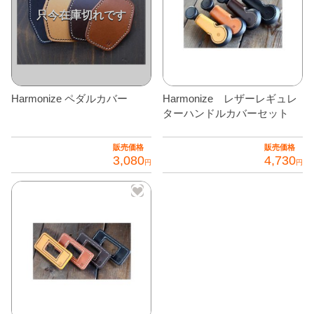
品
品
あ
あ
全商品
に
に
り
り
は
は
ま
ま
複
複
す。
す。
数
数
オ
オ
の
の
Harmonize ペダルカバー
Harmonize レザーレギュレ
プ
プ
バ
バ
ターハンドルカバーセット
シ
シ
リ
リ
ョ
ョ
エ
エ
販売価格
販売価格
ン
ン
3,080
4,730
ー
ー
円
円
は
は
シ
シ
こ
こ
商
商
ョ
ョ
の
の
品
品
ン
ン
商
商
ペ
ペ
が
が
品
品
ー
ー
あ
あ
に
に
ジ
ジ
り
り
は
は
か
か
ま
ま
複
複
ら
ら
す。
す。
数
数
選
選