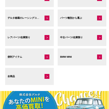
ー
ジ
か
デルタ秘蔵のレーシングコレクション
パーツ種別から選ぶ
ら
選
択
で
レアパーツ/在庫限り
中古パーツ/在庫限り
き
ま
す
便利アイテム
BMW MINI
全商品