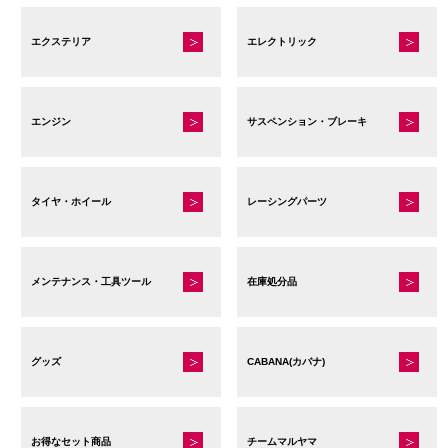
ー
す
す
は
は
シ
商
商
エクステリア
エレクトリック
ョ
品
品
ン
ペ
ペ
が
ー
ー
エンジン
サスペンション・ブレーキ
あ
ジ
ジ
り
か
か
ま
ら
ら
す。
タイヤ・ホイール
レーシングパーツ
選
選
オ
択
択
プ
で
で
シ
メンテナンス・工具ツール
在庫処分品
き
き
ョ
ま
ま
ン
す
す
は
グッズ
CABANA(カバナ)
商
品
ペ
お得なセット商品
チームマルヤマ