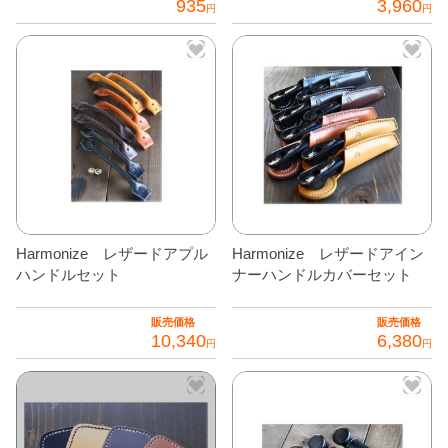
935
3,960
円
円
グッズ
＋
こ
こ
の
の
CABANA(カバナ)
＋
商
商
お得なセット商品
品
品
に
に
チームマルヤマ
は
は
複
複
デルタ秘蔵のレーシングコレクション
数
数
の
の
パーツ種別から選ぶ
＋
Harmonize レザードアプル
Harmonize レザードアイン
バ
バ
ハンドルセット
ナーハンドルカバーセット
リ
リ
レアパーツ/在庫限り
＋
エ
エ
販売価格
販売価格
中古パーツ/在庫限り
＋
10,340
6,380
ー
ー
円
円
シ
シ
こ
こ
便利アイテム
ョ
ョ
の
の
ン
ン
商
商
BMW MINI
が
が