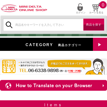
0
ログイン
カートを見る
検
索:
CATEGORY
商品カテゴリー
全商品を見る
特選中古車
対象商品
新入荷
ミニデルタ特選パーツ
Items