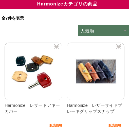
Harmonizeカテゴリの商品
ミニデルタオリジナルパーツ
＋
全7件を表示
インテリア
＋
エクステリア
＋
エレクトリック
＋
エンジン
＋
サスペンション・ブレーキ
＋
タイヤ・ホイール
＋
レーシングパーツ
＋
Harmonize レザードアキー
Harmonize レザーサイドブ
メンテナンス・工具ツール
＋
カバー
レーキグリップスナップ
在庫処分品
販売価格
販売価格