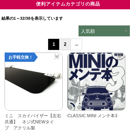
便利アイテムカテゴリの商品
ミニデルタオリジナルパーツ
＋
結果の1～32/38を表示しています
インテリア
＋
エクステリア
＋
1
2
→
エレクトリック
＋
お手軽交換！
エンジン
＋
サスペンション・ブレーキ
＋
タイヤ・ホイール
＋
レーシングパーツ
＋
メンテナンス・工具ツール
＋
ミニ スカイバイザー【左右
CLASSIC MINI メンテ本3
共通】 ネジ式NEWタイ
在庫処分品
プ アクリル製