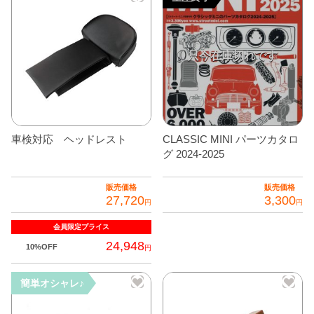
選
択
で
き
ま
す
車検対応 ヘッドレスト
CLASSIC MINI パーツカタロ
グ 2024-2025
販売価格
販売価格
27,720
3,300
円
円
会員限定
プライス
24,948
10%OFF
円
簡単オシャレ♪