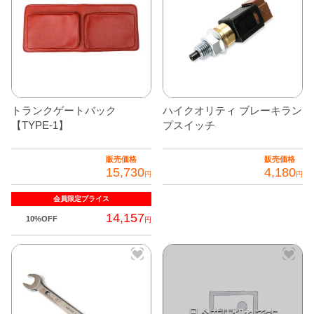
トランクゲートバック
ハイクオリティ ブレーキラン
【TYPE-1】
プスイッチ
販売価格
販売価格
15,730
4,180
円
円
会員限定
プライス
14,157
10%OFF
円
こ
の
商
品