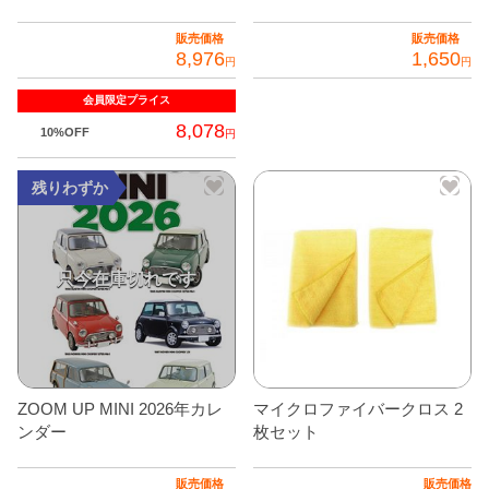
リ
エ
販売価格
販売価格
8,976
1,650
ー
円
円
シ
会員限定
プライス
ョ
8,078
10%OFF
円
ン
が
残りわずか
あ
り
ま
す。
オ
プ
シ
ョ
ZOOM UP MINI 2026年カレ
マイクロファイバークロス 2
ン
ンダー
枚セット
は
商
販売価格
販売価格