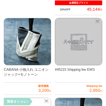
会員限定
プライス
45,144
10%OFF
円
CABANA 小物入れ ユニオン
#45215 Shipping fee EMS
ジャック×モノトーン
販売価格
Shipping fee
3,200
2,850
円
円
簡単オシャレ♪