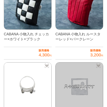
品
に
は
複
数
の
CABANA 小物入れ チェッカ
CABANA 小物入れ ルースタ
バ
ー×ホワイト×ブラック
ーレッド×パークレーン
リ
エ
販売価格
販売価格
4,300
3,200
ー
円
円
シ
ョ
ン
が
あ
り
ま
す。