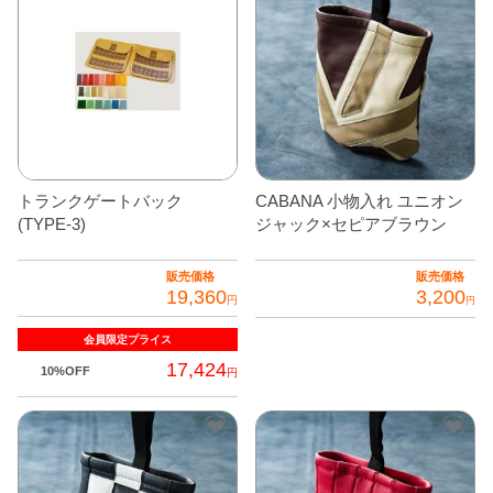
トランクゲートバック
CABANA 小物入れ ユニオン
(TYPE-3)
ジャック×セピアブラウン
販売価格
販売価格
19,360
3,200
円
円
会員限定
プライス
17,424
10%OFF
円
こ
の
商