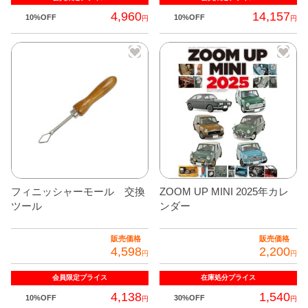
4,960
14,157
10%OFF
10%OFF
円
円
こ
の
商
品
に
は
複
数
の
フィニッシャーモール 交換
ZOOM UP MINI 2025年カレ
バ
ツール
ンダー
リ
エ
販売価格
販売価格
4,598
2,200
ー
円
円
シ
会員限定
プライス
在庫処分
プライス
ョ
4,138
1,540
10%OFF
30%OFF
円
円
ン