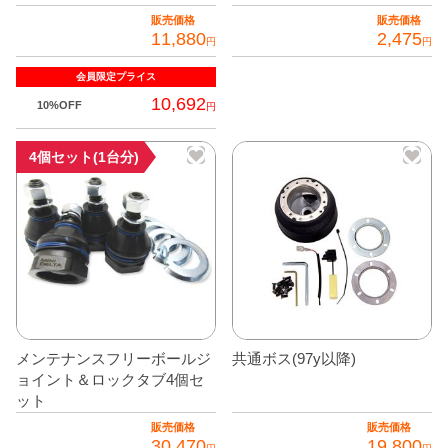
販売価格
販売価格
グッズ
＋
11,880
2,475
円
円
CABANA(カバナ)
＋
会員限定
プライス
10,692
10%OFF
円
お得なセット商品
4個セット(1台分)
チームマルヤマ
デルタ秘蔵のレーシングコレクション
パーツ種別から選ぶ
＋
レアパーツ/在庫限り
＋
中古パーツ/在庫限り
＋
メンテナンスフリーボールジ
共通ボス(97y以降)
ョイント＆ロックタブ4個セ
便利アイテム
ット
BMW MINI
販売価格
販売価格
30,470
19,800