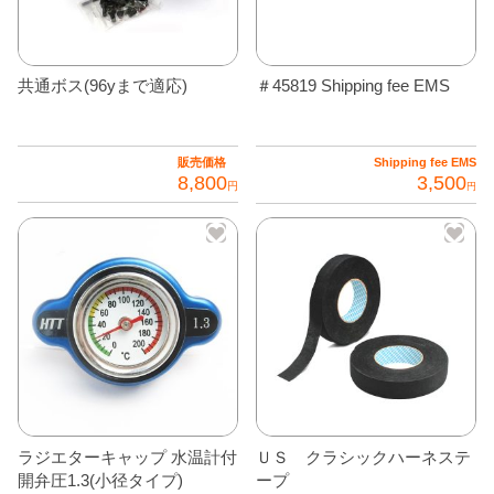
プ
シ
ョ
共通ボス(96yまで適応)
＃45819 Shipping fee EMS
ン
は
商
販売価格
Shipping fee EMS
品
8,800
3,500
円
円
ペ
こ
ー
の
ジ
商
か
品
ら
に
選
は
択
複
で
数
き
の
ま
ラジエターキャップ 水温計付
ＵＳ クラシックハーネステ
バ
す
開弁圧1.3(小径タイプ)
ープ