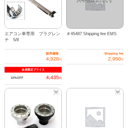
に
は
複
数
の
エアコン車専用 プラグレン
＃45487 Shipping fee EMS
バ
チ 5/8
リ
エ
販売価格
Shipping fee
4,928
2,950
ー
円
円
シ
会員限定
プライス
ョ
4,435
10%OFF
円
ン
が
あ
り
ま
す。
オ