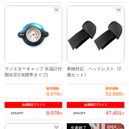
が
あ
り
ま
す。
オ
プ
シ
ョ
ラジエターキャップ 水温計付
車検対応 ヘッドレスト《2
ン
開弁圧0.9(標準タイプ)
個セット》
は
商
販売価格
販売価格
品
8,976
52,668
円
円
ペ
会員限定
プライス
会員限定
プライス
ー
8,078
47,401
ジ
10%OFF
10%OFF
円
円
か
ら
生産終了