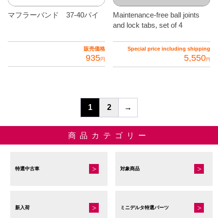
オ
マフラーバンド 37-40パイ
Maintenance-free ball joints
プ
and lock tabs, set of 4
シ
ョ
販売価格
Special price including shipping
ン
935
5,550
円
円
は
商
品
ペ
1
2
→
ー
ジ
商品カテゴリー
か
ら
選
特選中古車
対象商品
択
で
き
新入荷
ミニデルタ特選パーツ
ま