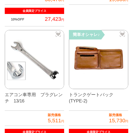
円
円
全商品
会員限定
プライス
27,423
10%OFF
円
簡単オシャレ♪
エアコン車専用 プラグレン
トランクゲートバック
チ 13/16
(TYPE-2)
販売価格
販売価格
5,511
15,730
円
円
会員限定
プライス
会員限定
プライス