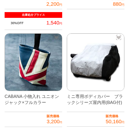
品
2,200
880
円
円
ペ
在庫処分
プライス
ー
1,540
ジ
30%OFF
円
か
ら
選
択
で
き
ま
す
CABANA 小物入れ ユニオン
ミニ専用ボディカバー ブラ
ジャック×フルカラー
ックシリーズ屋内用(BAG付)
販売価格
販売価格
3,200
50,160
円
円