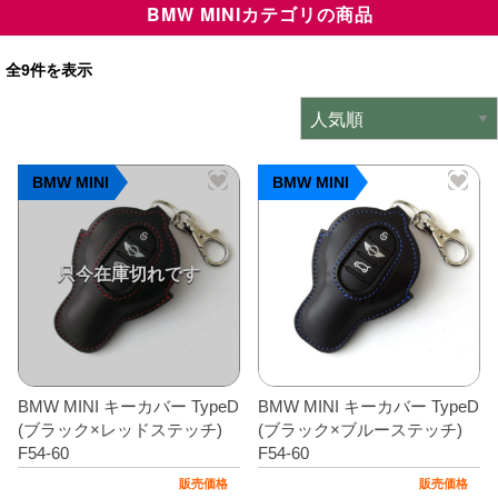
BMW MINIカテゴリの商品
ミニデルタオリジナルパーツ
＋
全9件を表示
インテリア
＋
エクステリア
＋
エレクトリック
＋
BMW MINI
BMW MINI
エンジン
＋
サスペンション・ブレーキ
＋
タイヤ・ホイール
＋
レーシングパーツ
＋
BMW MINI キーカバー TypeD
BMW MINI キーカバー TypeD
メンテナンス・工具ツール
＋
(ブラック×レッドステッチ)
(ブラック×ブルーステッチ)
F54-60
F54-60
在庫処分品
販売価格
販売価格