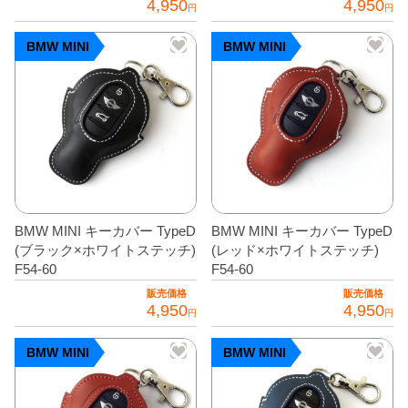
4,950
4,950
円
円
グッズ
＋
BMW MINI
BMW MINI
CABANA(カバナ)
＋
お得なセット商品
チームマルヤマ
デルタ秘蔵のレーシングコレクション
パーツ種別から選ぶ
＋
BMW MINI キーカバー TypeD
BMW MINI キーカバー TypeD
(ブラック×ホワイトステッチ)
(レッド×ホワイトステッチ)
レアパーツ/在庫限り
＋
F54-60
F54-60
販売価格
販売価格
中古パーツ/在庫限り
＋
4,950
4,950
円
円
便利アイテム
BMW MINI
BMW MINI
BMW MINI