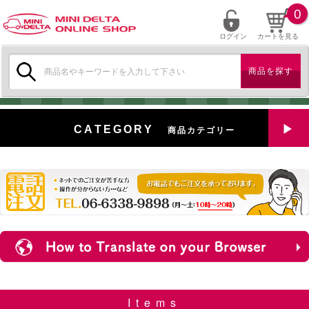
0
ログイン
カートを見る
検
索:
CATEGORY
商品カテゴリー
全商品を見る
特選中古車
対象商品
新入荷
ミニデルタ特選パーツ
Items