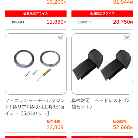
13,200
31,944
円
円
グッズ
＋
会員限定
プライス
会員限定
プライス
CABANA(カバナ)
＋
11,880
28,750
10%OFF
10%OFF
円
円
お得なセット商品
チームマルヤマ
デルタ秘蔵のレーシングコレクション
パーツ種別から選ぶ
＋
レアパーツ/在庫限り
＋
フィニッシャーモールフロン
車検対応 ヘッドレスト《2
中古パーツ/在庫限り
＋
ト用&リア用&取付工具&ジョ
個セット》
イント【5点1セット】
便利アイテム
販売価格
販売価格
22,869
52,668
円
円
BMW MINI