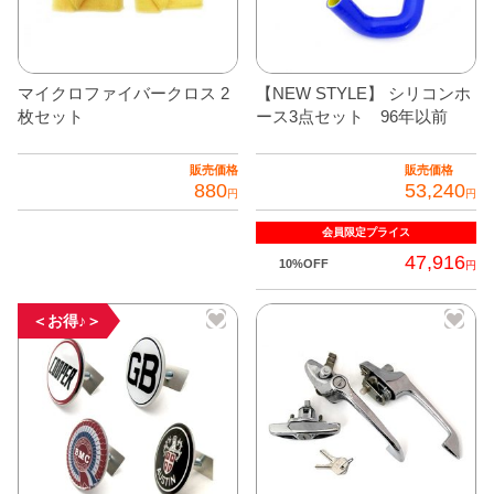
ま
プ
プ
複
す
シ
シ
数
ョ
ョ
の
マイクロファイバークロス 2
【NEW STYLE】 シリコンホ
ン
ン
バ
枚セット
ース3点セット 96年以前
は
は
リ
商
商
エ
販売価格
販売価格
品
品
880
53,240
ー
円
円
ペ
ペ
シ
会員限定
プライス
ー
ー
ョ
47,916
ジ
ジ
10%OFF
円
ン
か
か
が
こ
ら
ら
＜お得♪＞
あ
の
選
選
り
商
択
択
ま
品
で
で
す。
に
き
き
オ
は
ま
ま
プ
複
す
す