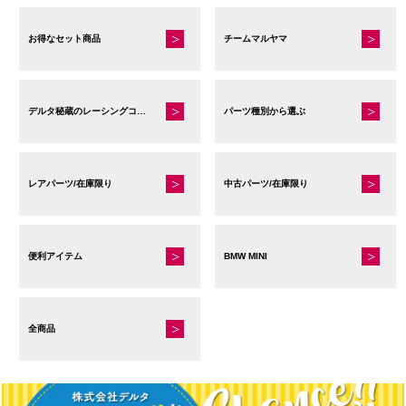
品
品
ペ
ペ
お得なセット商品
チームマルヤマ
ー
ー
ジ
ジ
か
か
デルタ秘蔵のレーシングコレクション
パーツ種別から選ぶ
ら
ら
選
選
択
択
で
レアパーツ/在庫限り
で
中古パーツ/在庫限り
き
き
ま
ま
す
す
便利アイテム
BMW MINI
全商品