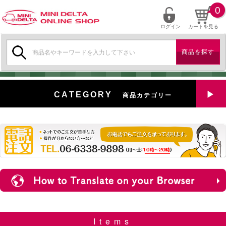
0
ログイン
カートを見る
検
索:
CATEGORY
商品カテゴリー
全商品を見る
特選中古車
対象商品
新入荷
ミニデルタ特選パーツ
Items