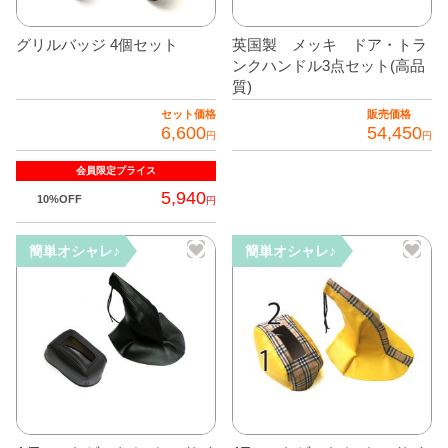
シ
数
ョ
の
グリルバッジ 4個セット
英国製 メッキ ドア・トラ
ン
バ
ンクハンドル3点セット(高品
は
リ
質)
商
エ
セット価格
販売価格
品
6,600
54,450
ー
円
円
ペ
シ
会員限定
プライス
ー
ョ
5,940
ジ
10%OFF
円
ン
か
が
こ
ら
簡単オシャレ♪
簡単オシャレ♪
あ
の
選
り
商
択
ま
品
で
す。
に
き
オ
は
ま
プ
複
す
シ
数
ョ
の