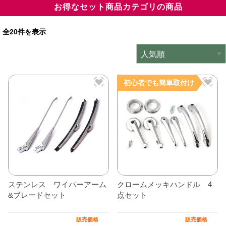
お得なセット商品カテゴリの商品
ミニデルタオリジナルパーツ
＋
全20件を表示
インテリア
＋
エクステリア
＋
エレクトリック
＋
初心者でも簡単取付け
エンジン
＋
サスペンション・ブレーキ
＋
タイヤ・ホイール
＋
レーシングパーツ
＋
ステンレス ワイパーアーム
クロームメッキハンドル 4
メンテナンス・工具ツール
＋
&ブレードセット
点セット
在庫処分品
販売価格
販売価格