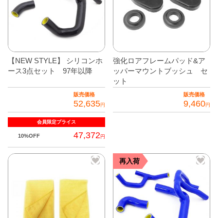
す。
に
に
オ
は
は
プ
複
複
シ
数
数
ョ
の
の
【NEW STYLE】 シリコンホ
強化ロアフレームパッド&ア
ン
バ
バ
ース3点セット 97年以降
ッパーマウントブッシュ セ
は
リ
リ
ット
商
エ
エ
販売価格
販売価格
品
52,635
9,460
ー
ー
円
円
ペ
シ
シ
会員限定
プライス
ー
ョ
ョ
47,372
ジ
10%OFF
円
ン
ン
か
が
が
こ
ら
再入荷
あ
あ
の
選
り
り
商
択
ま
ま
品
で
す。
す。
に
き
オ
オ
は