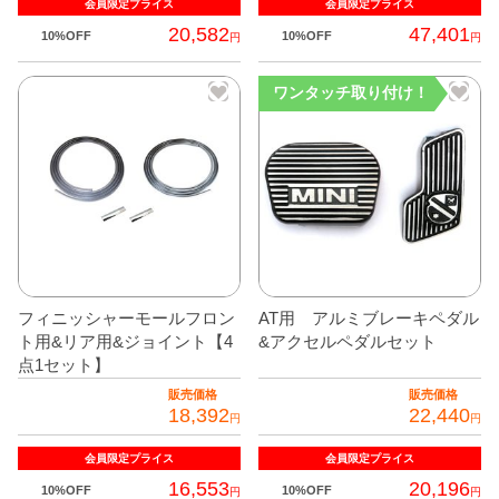
会員限定
プライス
会員限定
プライス
全商品
20,582
47,401
10%OFF
10%OFF
円
円
ワンタッチ取り付け！
フィニッシャーモールフロン
AT用 アルミブレーキペダル
ト用&リア用&ジョイント【4
&アクセルペダルセット
点1セット】
販売価格
販売価格
18,392
22,440
円
円
会員限定
プライス
会員限定
プライス
16,553
20,196
10%OFF
10%OFF
円
円