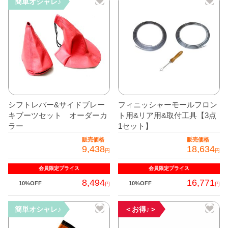
簡単オシャレ♪
シフトレバー&サイドブレー
フィニッシャーモールフロン
キブーツセット オーダーカ
ト用&リア用&取付工具【3点
ラー
1セット】
販売価格
販売価格
9,438
18,634
円
円
会員限定
プライス
会員限定
プライス
8,494
16,771
10%OFF
10%OFF
円
円
こ
簡単オシャレ♪
＜お得♪＞
の