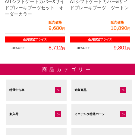
A/Tシフトゲートカバー&サイ
ATシフトゲートカバー&サイ
ン
バ
ドブレーキブーツセット オ
ドブレーキブーツ ツートン
は
リ
ーダーカラー
商
エ
販売価格
販売価格
品
9,680
10,890
ー
円
円
ペ
シ
会員限定
プライス
会員限定
プライス
ー
ョ
8,712
9,801
ジ
10%OFF
10%OFF
円
円
ン
か
が
こ
こ
ら
あ
の
商品カテゴリー
の
選
り
商
商
択
ま
品
品
で
す。
に
特選中古車
に
対象商品
き
オ
は
は
ま
プ
複
複
す
シ
数
数
新入荷
ミニデルタ特選パーツ
ョ
の
の
ン
バ
バ
は