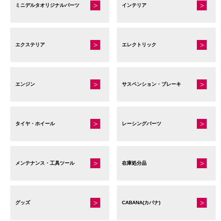
リ
リ
ミニデルタオリジナルパーツ
インテリア
商
エ
エ
品
ー
ー
ペ
シ
シ
エクステリア
エレクトリック
ー
ョ
ョ
ジ
ン
ン
か
が
が
ら
エンジン
サスペンション・ブレーキ
あ
あ
選
り
り
択
ま
ま
で
す。
タイヤ・ホイール
す。
レーシングパーツ
き
オ
オ
ま
プ
プ
す
シ
シ
メンテナンス・工具ツール
在庫処分品
ョ
ョ
ン
ン
は
は
グッズ
CABANA(カバナ)
商
商