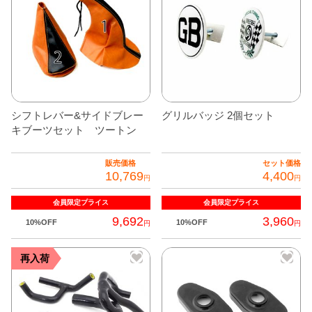
商
品
に
は
複
数
の
シフトレバー&サイドブレー
グリルバッジ 2個セット
バ
キブーツセット ツートン
リ
エ
販売価格
セット価格
10,769
4,400
ー
円
円
シ
会員限定
プライス
会員限定
プライス
ョ
9,692
3,960
10%OFF
10%OFF
円
円
ン
が
こ
こ
再入荷
あ
の
の
り
商
商
ま
品
品