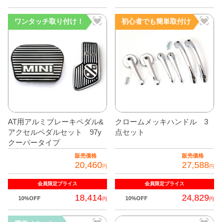
ワンタッチ取り付け！
初心者でも簡単取付け
AT用アルミブレーキペダル&
クロームメッキハンドル 3
アクセルペダルセット 97y
点セット
クーパータイプ
販売価格
販売価格
20,460
27,588
円
円
会員限定
プライス
会員限定
プライス
18,414
24,829
10%OFF
10%OFF
円
円