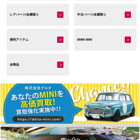
択
で
レアパーツ/在庫限り
中古パーツ/在庫限り
き
ま
す
便利アイテム
BMW MINI
全商品