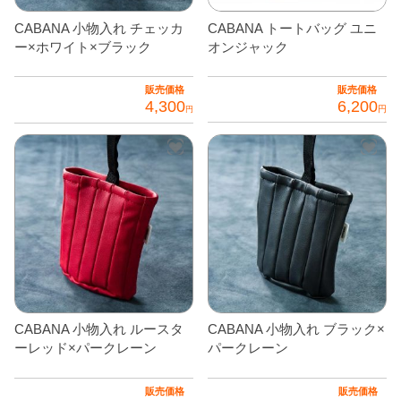
オ
の
択
CABANA 小物入れ チェッカ
CABANA トートバッグ ユニ
プ
バ
で
ー×ホワイト×ブラック
オンジャック
シ
リ
き
ョ
エ
ま
販売価格
販売価格
ン
4,300
6,200
ー
す
円
円
は
シ
こ
商
ョ
の
品
ン
商
ペ
が
品
ー
あ
に
ジ
り
は
か
ま
複
ら
す。
数
選
オ
の
択
CABANA 小物入れ ルースタ
CABANA 小物入れ ブラック×
プ
バ
で
ーレッド×パークレーン
パークレーン
シ
リ
き
ョ
エ
ま
販売価格
販売価格
ン