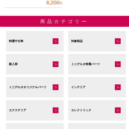
6,200
ー
ー
す
円
は
シ
シ
こ
商
ョ
ョ
の
商品カテゴリー
品
ン
ン
商
ペ
が
が
品
ー
あ
あ
に
特選中古車
対象商品
ジ
り
り
は
か
ま
ま
複
ら
す。
す。
数
選
新入荷
ミニデルタ特選パーツ
オ
オ
の
択
プ
プ
バ
で
シ
シ
リ
き
ミニデルタオリジナルパーツ
インテリア
ョ
ョ
エ
ま
ン
ン
ー
す
は
は
シ
商
商
エクステリア
エレクトリック
ョ
品
品
ン
ペ
ペ
が