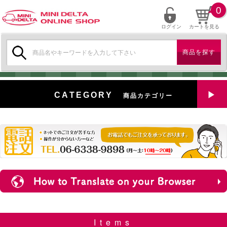
0
ログイン
カートを見る
検
索:
CATEGORY
商品カテゴリー
全商品を見る
特選中古車
対象商品
新入荷
ミニデルタ特選パーツ
Items