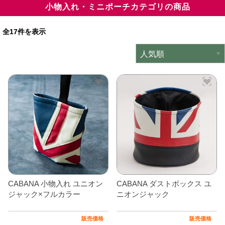
小物入れ・ミニポーチカテゴリの商品
ミニデルタオリジナルパーツ
＋
全17件を表示
インテリア
＋
エクステリア
＋
エレクトリック
＋
エンジン
＋
サスペンション・ブレーキ
＋
タイヤ・ホイール
＋
レーシングパーツ
＋
CABANA 小物入れ ユニオン
CABANA ダストボックス ユ
メンテナンス・工具ツール
＋
ジャック×フルカラー
ニオンジャック
在庫処分品
販売価格
販売価格