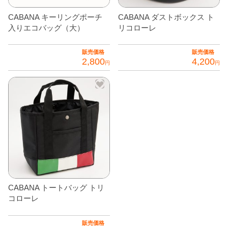
オ
の
CABANA キーリングポーチ
CABANA ダストボックス ト
プ
バ
入りエコバッグ（大）
リコローレ
シ
リ
ョ
エ
販売価格
販売価格
ン
2,800
4,200
ー
円
円
は
シ
こ
こ
商
ョ
の
の
品
ン
商
商
ペ
が
品
品
ー
あ
に
に
ジ
り
は
は
か
ま
複
複
ら
す。
数
数
選
オ
の
の
択
CABANA トートバッグ トリ
プ
バ
バ
で
コローレ
シ
リ
リ
き
ョ
エ
エ
ま
販売価格
ン