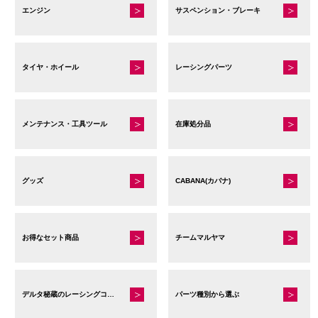
ー
ー
エンジン
サスペンション・ブレーキ
あ
ジ
ジ
り
か
か
ま
ら
ら
す。
タイヤ・ホイール
レーシングパーツ
選
選
オ
択
択
プ
で
で
シ
メンテナンス・工具ツール
在庫処分品
き
き
ョ
ま
ま
ン
す
す
は
グッズ
CABANA(カバナ)
商
品
ペ
お得なセット商品
チームマルヤマ
ー
ジ
か
デルタ秘蔵のレーシングコレクション
パーツ種別から選ぶ
ら
選