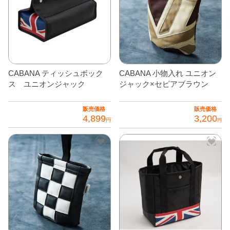
品
あ
全商品
に
り
は
ま
複
す。
数
オ
の
CABANA ティッシュボック
CABANA 小物入れ ユニオン
プ
バ
ス ユニオンジャック
ジャック×セピアブラウン
シ
リ
ョ
エ
販売価格
販売価格
ン
4,899
3,200
ー
円
円
は
シ
こ
商
ョ
の
品
ン
商
ペ
が
品
ー
あ
に
ジ
り
は
か
ま
複
ら
す。
数
選