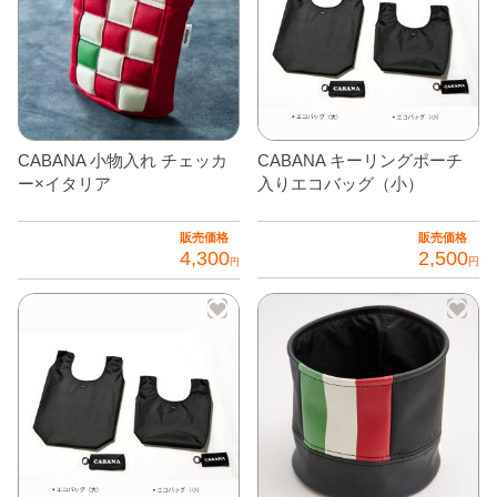
品
ー
に
ジ
は
か
複
ら
数
選
の
択
CABANA 小物入れ チェッカ
CABANA キーリングポーチ
バ
で
ー×イタリア
入りエコバッグ（小）
リ
き
エ
ま
販売価格
販売価格
4,300
2,500
ー
す
円
円
シ
こ
ョ
の
ン
商
が
品
あ
に
り
は
ま
複
す。
数