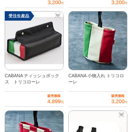
3,200
3,200
ー
す
円
円
は
シ
商
受注生産品
ョ
品
ン
ペ
が
ー
あ
ジ
り
か
ま
ら
す。
選
オ
択
CABANA ティッシュボック
CABANA 小物入れ トリコロ
プ
で
ス トリコローレ
ーレ
シ
き
ョ
ま
販売価格
販売価格
ン
4,899
3,200
す
円
円
は
こ
商
の
品
商
ペ