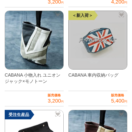
3,200
4,200
円
円
グッズ
＋
こ
＜新入荷＞
の
CABANA(カバナ)
＋
商
お得なセット商品
品
に
チームマルヤマ
は
複
デルタ秘蔵のレーシングコレクション
数
の
パーツ種別から選ぶ
＋
CABANA 小物入れ ユニオン
CABANA 車内収納バッグ
バ
ジャック×モノトーン
リ
レアパーツ/在庫限り
＋
エ
販売価格
販売価格
中古パーツ/在庫限り
＋
3,200
5,400
ー
円
円
シ
こ
便利アイテム
受注生産品
ョ
の
ン
BMW MINI
商
が