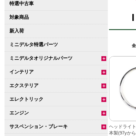
特選中古車
対象商品
新入荷
ミニデルタ特選パーツ
全
ミニデルタオリジナルパーツ
＋
インテリア
＋
エクステリア
＋
エレクトリック
＋
エンジン
＋
サスペンション・ブレーキ
ヘッドライ
＋
本製(97yか