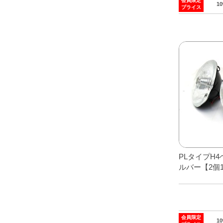
会員限定
1
プライス
PLタイプH
ルバー【2個
会員限定
1