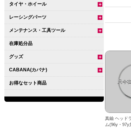
タイヤ・ホイール
＋
レーシングパーツ
＋
メンテナンス・工具ツール
＋
在庫処分品
グッズ
＋
CABANA(カバナ)
＋
お得なセット商品
チームマルヤマ
デルタ秘蔵のレーシングコレクション
真鍮 ヘッド
パーツ種別から選ぶ
＋
ム(96y・97y