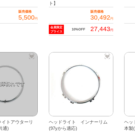
ト】
販売価格
販売価格
5,500
30,492
円
円
27,443
会員限定
10%OFF
円
プライス
ライトアウターリ
ヘッドライト インナーリム
ヘッ
共通)
(97yから適応)
本製(