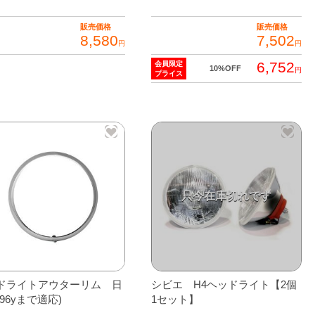
販売価格
販売価格
8,580
7,502
円
円
6,752
会員限定
10%OFF
円
プライス
ドライトアウターリム 日
シビエ H4ヘッドライト【2個
96yまで適応)
1セット】