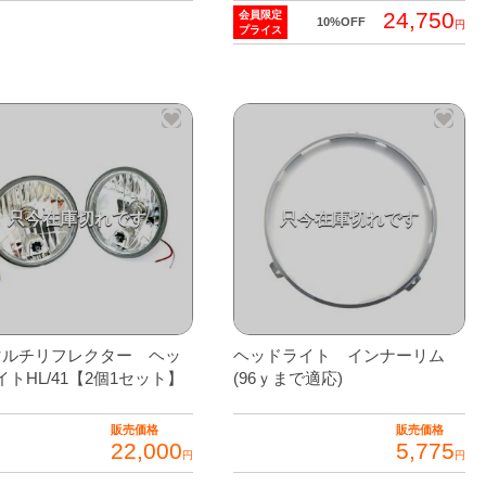
24,750
会員限定
10%OFF
円
プライス
Fマルチリフレクター ヘッ
ヘッドライト インナーリム
イトHL/41【2個1セット】
(96ｙまで適応)
販売価格
販売価格
22,000
5,775
円
円