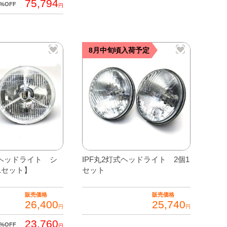
75,794
0%OFF
円
8月中旬頃入荷予定
4ヘッドライト シ
IPF丸2灯式ヘッドライト 2個1
1セット】
セット
販売価格
販売価格
26,400
25,740
円
円
23,760
0%OFF
円