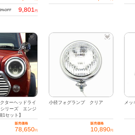
9,801
10%OFF
円
ェクターヘッドライ
小径フォグランプ クリア
メッ
クシリーズ エンジ
個1セット】
販売価格
販売価格
78,650
10,890
円
円