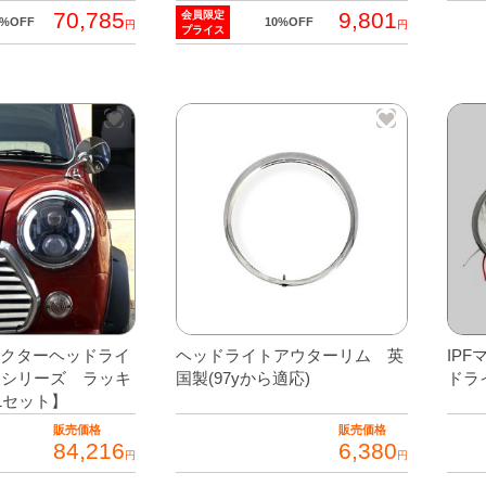
70,785
9,801
会員限定
0%OFF
10%OFF
円
円
プライス
ェクターヘッドライ
ヘッドライトアウターリム 英
IP
クシリーズ ラッキ
国製(97yから適応)
ドラ
1セット】
販売価格
販売価格
84,216
6,380
円
円