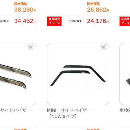
販売価格
販売価格
38,280
26,862
円
円
34,452
24,176
会員限定
会員限
0%OFF
10%OFF
円
円
プライス
プライ
 サイドバイザー
MINI サイドバイザー
車検
【NEWタイプ】