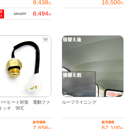
9,438
16,500
円
円
8,494
定
10%OFF
円
ス
バーヒート対策 電動ファ
ルーフライニング
イッチ 95℃
販売価格
販売価格
7,656
67,100
円
円