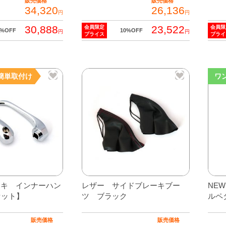
販売価格
販売価格
34,320
26,136
円
円
30,888
23,522
会員限定
会員限
0%OFF
10%OFF
円
円
プライス
プライ
簡単取付け
ワ
ッキ インナーハン
レザー サイドブレーキブー
NE
セット】
ツ ブラック
ルペ
販売価格
販売価格