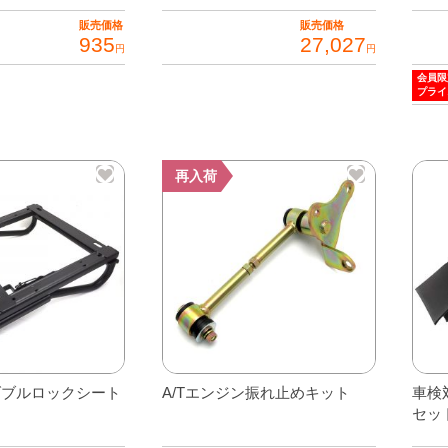
販売価格
販売価格
935
27,027
円
円
会員限
プライ
再入荷
ダブルロックシート
A/Tエンジン振れ止めキット
車検
セッ