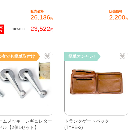
販売価格
販売価格
26,136
2,200
円
円
23,522
定
こ
10%OFF
円
ス
の
商
品
心者でも簡単取付け
簡単オシャレ♪
に
は
複
数
の
バ
リ
エ
ー
ームメッキ レギュレター
トランクゲートバック
シ
ドル【2個1セット】
(TYPE-2)
ョ