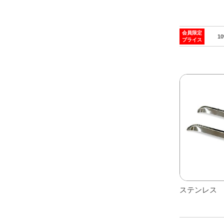
ン
が
あ
会員限定
1
プライス
り
ま
す。
オ
プ
シ
ョ
ン
は
商
品
ペ
ステンレス
ー
ジ
か