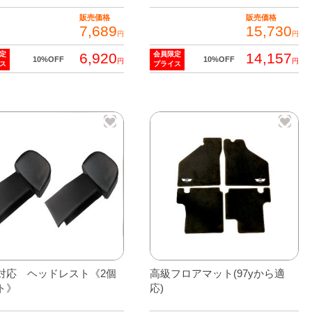
ン
販売価格
販売価格
7,689
15,730
が
円
円
あ
6,920
14,157
定
会員限定
10%OFF
10%OFF
円
円
ス
プライス
り
ま
こ
す。
の
オ
商
プ
品
シ
に
ョ
は
ン
複
は
数
商
の
品
バ
ペ
リ
対応 ヘッドレスト《2個
高級フロアマット(97yから適
ー
エ
ト》
応)
ジ
ー