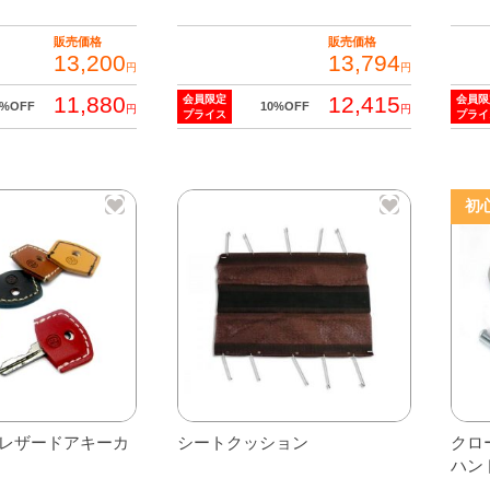
販売価格
販売価格
13,200
13,794
円
円
11,880
12,415
会員限定
会員限
0%OFF
10%OFF
円
円
プライス
プライ
初
ze レザードアキーカ
シートクッション
クロ
ハン