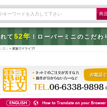
52年
されて
！ローバーミニのこだわ
ら選ぶ
>
家族でドライブ!