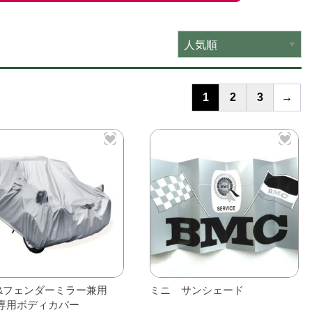
1
2
3
→
&フェンダーミラー兼用
ミニ サンシェード
専用ボディカバー