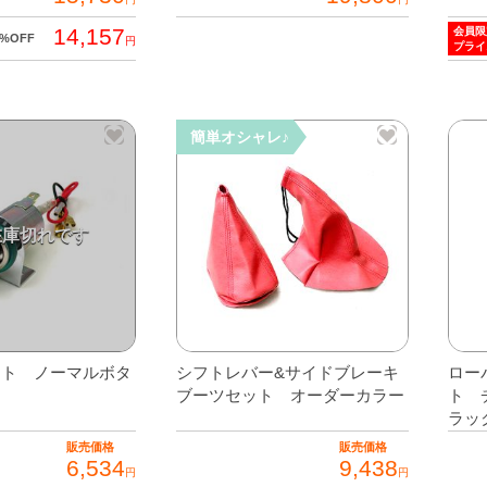
ン
14,157
会員限
0%OFF
が
円
プライ
あ
り
ま
簡単オシャレ♪
す。
オ
プ
シ
ョ
ン
は
商
品
ット ノーマルボタ
シフトレバー&サイドブレーキ
ロー
ブーツセット オーダーカラー
ト 
ペ
ラッ
ー
ジ
販売価格
販売価格
6,534
9,438
円
円
か