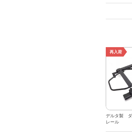
レアパーツ/在庫限り
＋
中古パーツ/在庫限り
＋
こ
便利アイテム
の
商
BMW MINI
品
再入荷
に
全商品
は
複
数
の
バ
リ
エ
ー
デルタ製 
シ
レール
ョ