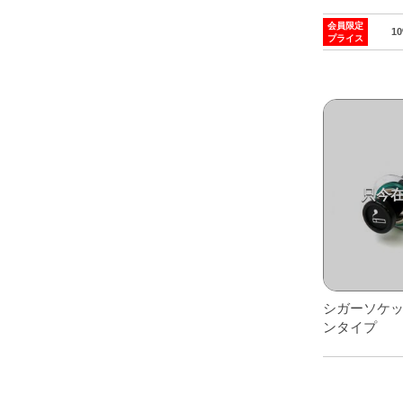
会員限定
1
プライス
こ
の
商
品
に
は
複
数
の
バ
リ
シガーソケ
エ
ンタイプ
ー
シ
ョ