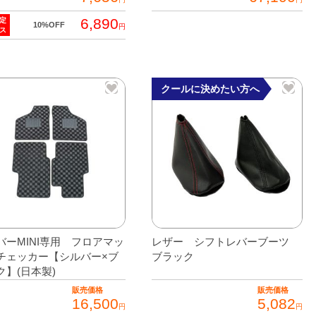
6,890
定
こ
10%OFF
円
ス
の
商
品
クールに決めたい方へ
に
は
複
数
の
バ
リ
エ
ー
バーMINI専用 フロアマッ
レザー シフトレバーブーツ
シ
チェッカー【シルバー×ブ
ブラック
ョ
ク】(日本製)
ン
販売価格
販売価格
16,500
5,082
が
円
円