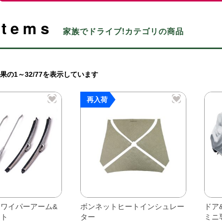
Items
家族でドライブ!カテゴリの商品
果の1～32/77を表示しています
再入荷
ワイパーアーム&
ボンネットヒートインシュレー
ドア
ット
ター
ミニ