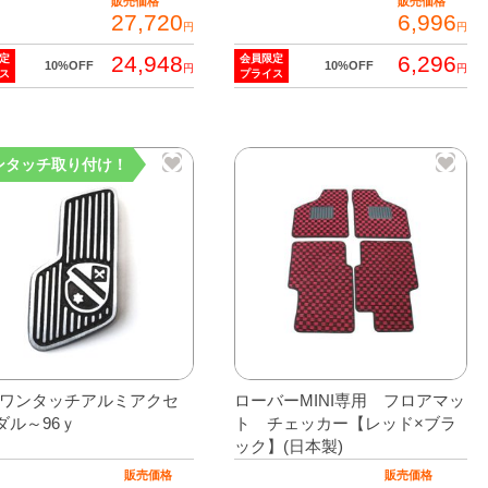
ジ
販売価格
販売価格
27,720
6,996
円
円
か
ら
24,948
6,296
定
会員限定
10%OFF
10%OFF
円
円
ス
プライス
選
択
で
ンタッチ取り付け！
き
ま
す
Wワンタッチアルミアクセ
ローバーMINI専用 フロアマッ
ダル～96ｙ
ト チェッカー【レッド×ブラ
ック】(日本製)
販売価格
販売価格