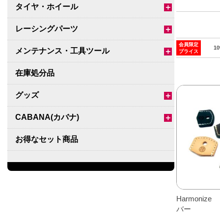
タイヤ・ホイール
＋
レーシングパーツ
＋
会員限定
1
メンテナンス・工具ツール
＋
プライス
在庫処分品
グッズ
＋
CABANA(カバナ)
＋
お得なセット商品
チームマルヤマ
デルタ秘蔵のレーシングコレクション
Harmoni
パーツ種別から選ぶ
＋
バー