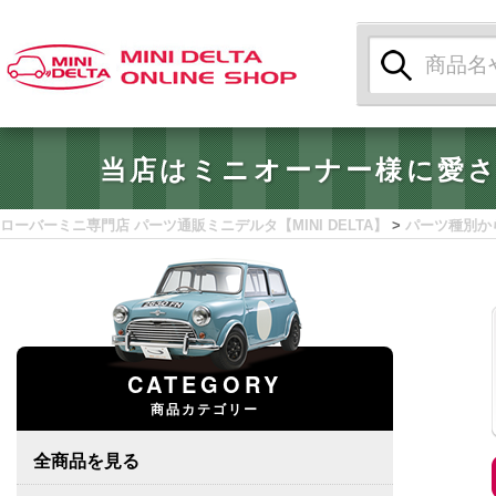
検
索:
当店はミニオーナー様に愛
ローバーミニ専門店 パーツ通販ミニデルタ【MINI DELTA】
>
パーツ種別か
CATEGORY
商品カテゴリー
全商品を見る