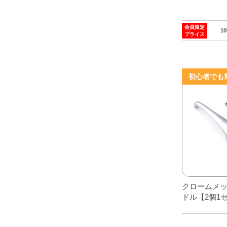
ら
選
会員限定
1
択
プライス
で
き
ま
初心者でも
す
クロームメ
ドル【2個1