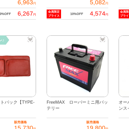
6,963
5,082
円
円
6,267
4,574
会員限定
会員限
10%OFF
10%OFF
円
円
プライス
プライ
こ
の
商
レ♪
品
に
は
複
数
の
バ
リ
トバック【TYPE-
FreeMAX ローバーミニ用バッ
オー
エ
テリー
ンス
ー
シ
販売価格
販売価格
ョ
15,730
19,800
円
円