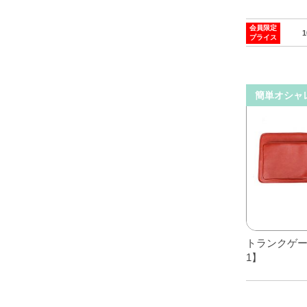
会員限定
プライス
簡単オシャ
トランクゲー
1】