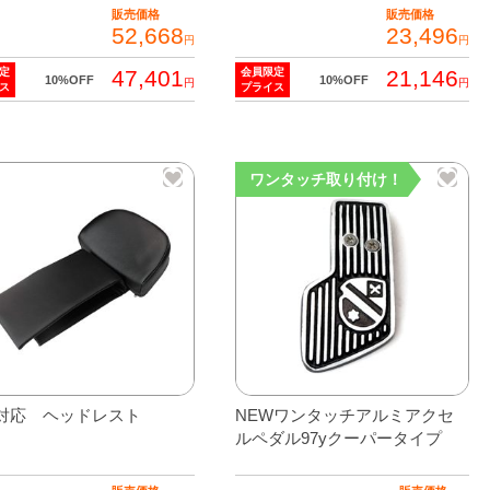
か
シ
販売価格
販売価格
ら
ョ
52,668
23,496
円
円
選
ン
47,401
21,146
定
会員限定
10%OFF
10%OFF
択
が
円
円
ス
プライス
で
あ
き
り
ま
ま
ワンタッチ取り付け！
す
す。
オ
プ
シ
ョ
ン
は
商
品
対応 ヘッドレスト
NEWワンタッチアルミアクセ
ルペダル97yクーパータイプ
ペ
ー