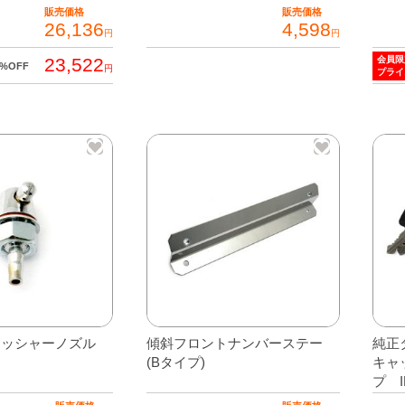
販売価格
販売価格
26,136
4,598
円
円
23,522
会員限
0%OFF
円
プライ
ォッシャーノズル
傾斜フロントナンバーステー
純正
(Bタイプ)
キャ
プ 