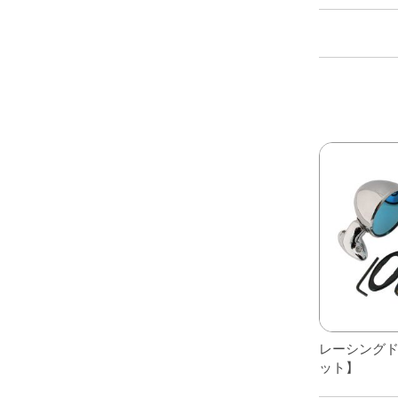
レアパーツ/在庫限り
＋
中古パーツ/在庫限り
＋
便利アイテム
BMW MINI
全商品
レーシング
ット】