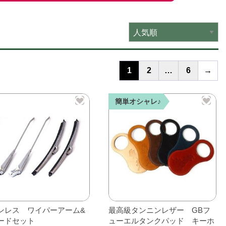
1
2
…
6
→
簡単オシャレ♪
ンレス ワイパーアーム&
最高級タンニンレザー GBフ
ードセット
ューエルタンクパッド キーホ