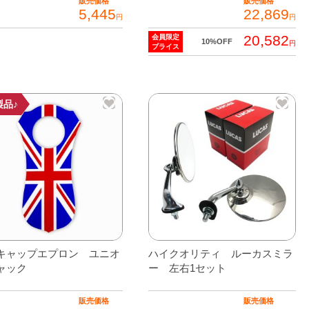
販売価格
販売価格
5,445
22,869
円
円
20,582
会員限定
10%OFF
円
プライス
製品♪
キャップエプロン ユニオ
ハイクオリティ ルーカスミラ
ャック
ー 左右1セット
販売価格
販売価格