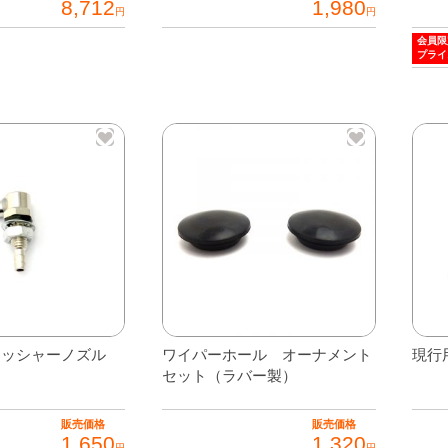
8,712
1,980
円
円
会員限
プライ
ォッシャーノズル
ワイパーホール オーナメント
現行
セット（ラバー製）
販売価格
販売価格
1,650
1,320
円
円