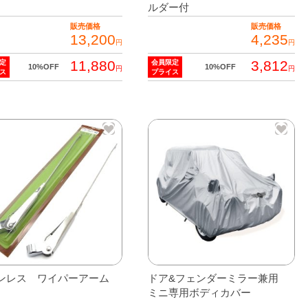
ルダー付
販売価格
販売価格
13,200
4,235
円
円
11,880
3,812
定
会員限定
10%OFF
10%OFF
円
円
ス
プライス
こ
の
商
品
に
は
複
数
の
バ
リ
ンレス ワイパーアーム
ドア&フェンダーミラー兼用
エ
ミニ専用ボディカバー
ー