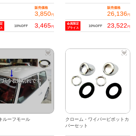
シ
販売価格
販売価格
ョ
3,850
26,136
円
円
ン
3,465
23,522
定
会員限定
10%OFF
10%OFF
が
円
円
ス
プライス
あ
り
ま
す。
オ
プ
シ
ョ
ン
は
商
品
キルーフモール
クローム・ワイパーピボットカ
バーセット
ペ
ー