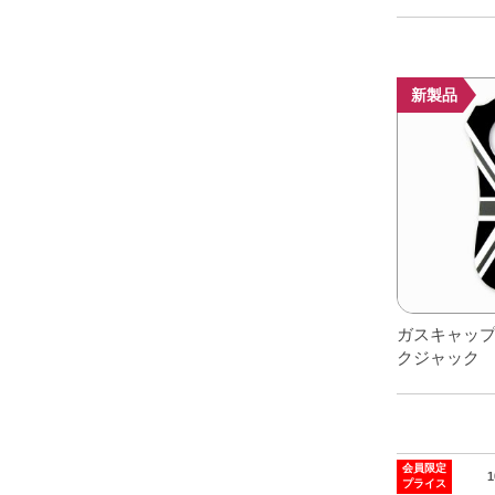
あ
り
ま
新製品
す。
オ
プ
シ
ョ
ン
は
商
品
ガスキャッ
クジャック
ペ
ー
ジ
か
ら
会員限定
プライス