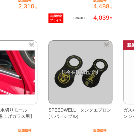
販売価格
販売価格
2,310
4,488
円
円
4,039
会員限定
10%OFF
円
プライス
新
 水切りモール
SPEEDWELL タンクエプロン
ガス
 巻上げガラス用】
(リバーシブル)
ンジ
販売価格
販売価格