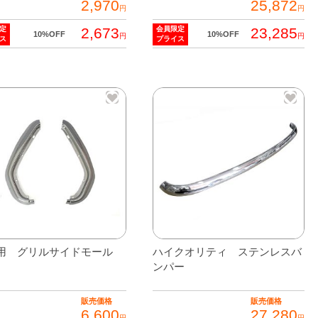
2,970
25,872
円
円
2,673
23,285
定
会員限定
10%OFF
10%OFF
円
円
ス
プライス
用 グリルサイドモール
ハイクオリティ ステンレスバ
ンパー
販売価格
販売価格
6,600
27,280
円
円