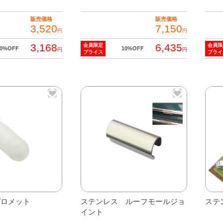
販売価格
販売価格
3,520
7,150
円
円
3,168
6,435
会員限定
会員限
10%OFF
10%OFF
円
円
プライス
プライ
グロメット
ステンレス ルーフモールジョ
ステ
イント