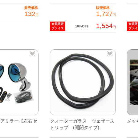
販売価格
販売価格
132
1,727
円
円
1,554
会員限定
会員限
10%OFF
円
プライス
プライ
ドアミラー【左右セ
クォーターガラス ウェザース
メッ
トリップ (開閉タイプ)