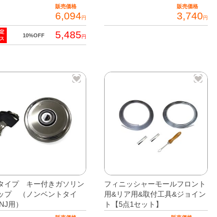
ジ
販売価格
販売価格
6,094
3,740
円
円
か
ら
5,485
定
10%OFF
円
ス
選
択
で
き
ま
す
タイプ キー付きガソリン
フィニッシャーモールフロント
ップ （ノンベントタイ
用&リア用&取付工具&ジョイン
INJ用）
ト【5点1セット】