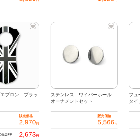
こ
の
商
品
に
は
複
数
の
バ
リ
プエプロン ブラッ
ステンレス ワイパーホール
フュ
エ
オーナメントセット
タイ
ー
シ
販売価格
販売価格
ョ
2,970
5,566
円
円
ン
2,673
10%OFF
が
円