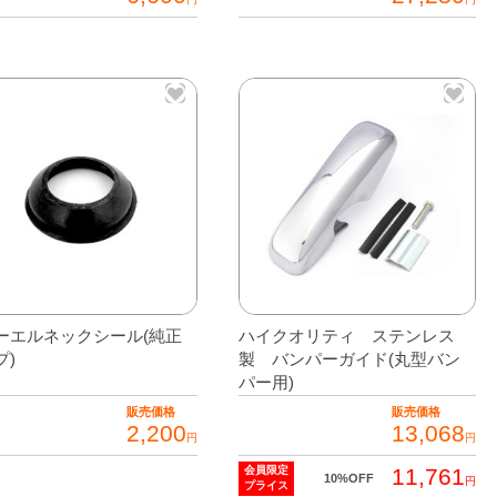
ーエルネックシール(純正
ハイクオリティ ステンレス
プ)
製 バンパーガイド(丸型バン
パー用)
販売価格
販売価格
2,200
13,068
円
円
11,761
会員限定
10%OFF
円
プライス