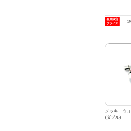
会員限定
1
プライス
メッキ ウ
(ダブル)