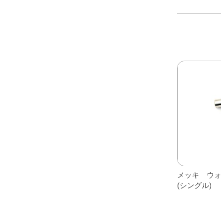
こ
の
商
品
に
は
複
数
の
バ
リ
エ
ー
メッキ ウ
シ
(シングル)
ョ
ン
が