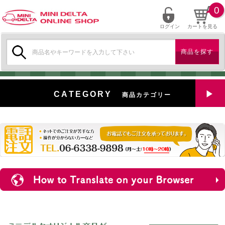
0
ログイン
カートを見る
検
索:
CATEGORY
商品カテゴリー
全商品を見る
特選中古車
対象商品
新入荷
ミニデルタ特選パーツ