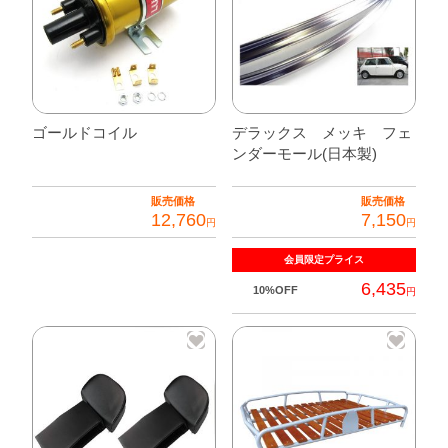
ー
パ
ー
用
個
ゴールドコイル
デラックス メッキ フェ
ンダーモール(日本製)
販売価格
販売価格
12,760
7,150
円
円
会員限定
プライス
6,435
10%OFF
円