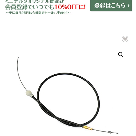
ミニデルタオリジナルパーツ
＋
インテリア
＋
エクステリア
＋
エレクトリック
＋
エンジン
＋
サスペンション・ブレーキ
＋
タイヤ・ホイール
＋
レーシングパーツ
＋
メンテナンス・工具ツール
＋
在庫処分品