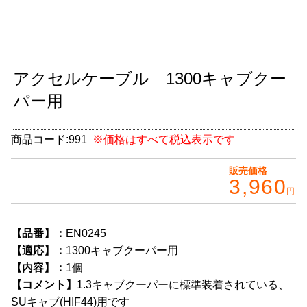
グッズ
＋
CABANA(カバナ)
＋
アクセルケーブル 1300キャブクー
お得なセット商品
パー用
チームマルヤマ
デルタ秘蔵のレーシングコレクション
商品コード:
991
※価格はすべて税込表示です
パーツ種別から選ぶ
＋
販売価格
3,960
円
レアパーツ/在庫限り
＋
中古パーツ/在庫限り
＋
【品番】：
EN0245
【適応】：
1300キャブクーパー用
便利アイテム
【内容】：
1個
【コメント】
1.3キャブクーパーに標準装着されている、
BMW MINI
SUキャブ(HIF44)用です