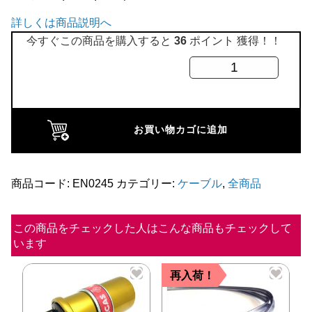
全商品
詳しくは商品説明へ
今すぐこの商品を購入すると
36
ポイント 獲得！！
ア
ク
セ
ル
お買い物カゴに追加
ケ
ー
ブ
商品コード:
EN0245
カテゴリー:
ケーブル
,
全商品
ル
1300
この商品をチェックした人はこんな商品もチェックして
います
キ
ャ
再入荷！
ブ
ク