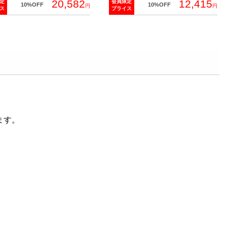
20,582
12,415
定
会員限定
10%OFF
10%OFF
円
円
ス
プライス
ます。