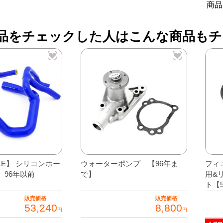
商品
リ
ー
品をチェックした人はこんな商品もチ
個
YLE】 シリコンホー
ウォーターポンプ 【96年ま
フィ
 96年以前
で】
用&
ト【
販売価格
販売価格
53,240
8,800
円
円