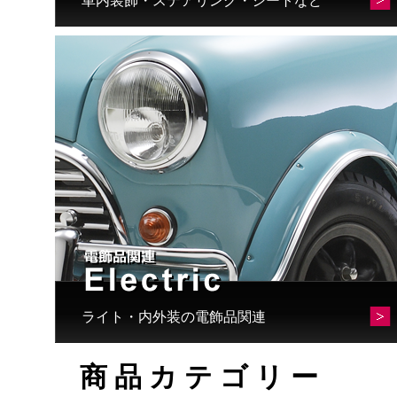
車内装飾・ステアリング・シートなど
選
択
で
き
ま
す
ライト・内外装の電飾品関連
商品カテゴリー