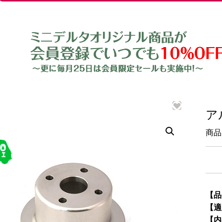
ア
商品
【品
【適
【内