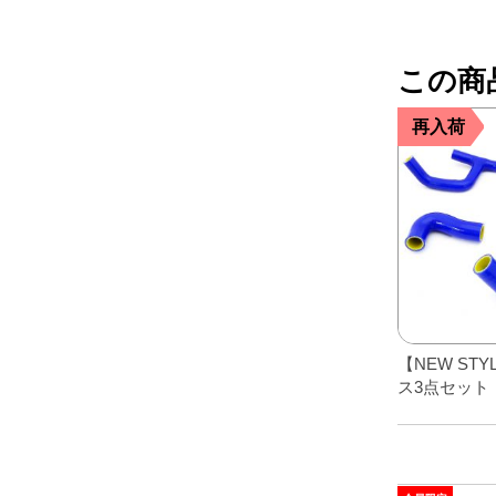
レアパーツ/在庫限り
＋
中古パーツ/在庫限り
＋
この商
便利アイテム
再入荷
BMW MINI
全商品
【NEW ST
ス3点セット