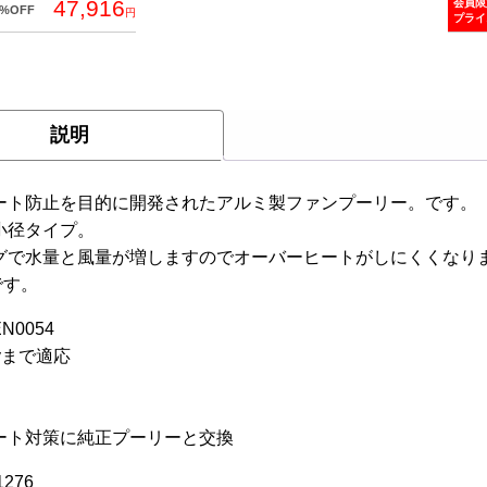
47,916
会員限
0%OFF
円
プライ
説明
ート防止を目的に開発されたアルミ製ファンプーリー。です。
小径タイプ。
グで水量と風量が増しますのでオーバーヒートがしにくくなり
です。
EN0054
6yまで適応
】
ート対策に純正プーリーと交換
276