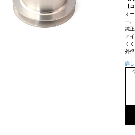
【コ
オー
ー。
純正
アイ
くく
外径
詳し
ア
ル
小
径
プ
ー