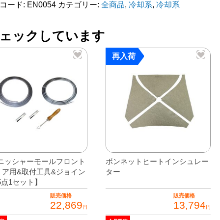
コード:
EN0054
カテゴリー:
全商品
,
冷却系
,
冷却系
ェックしています
再入荷
ニッシャーモールフロント
ボンネットヒートインシュレー
リア用&取付工具&ジョイン
ター
5点1セット】
販売価格
販売価格
22,869
13,794
円
円