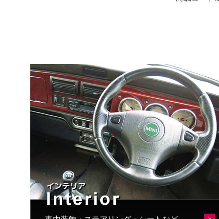
が
あ
り
ま
す。
オ
プ
シ
ョ
ン
は
商
品
ペ
ー
ジ
か
ら