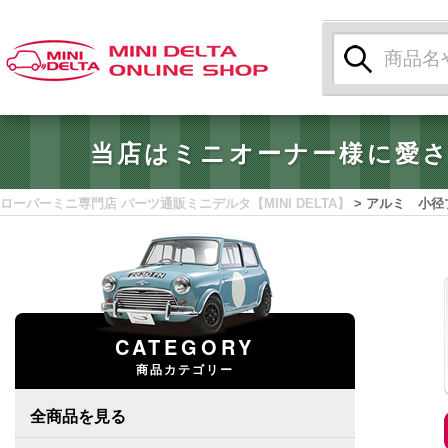
検
索:
当店はミニオーナー様に愛
ローバーミニ専門店 パーツ通販ミニデルタ【MINI DELTA】
>
アルミ 小径
CATEGORY
商品カテゴリー
全商品を見る