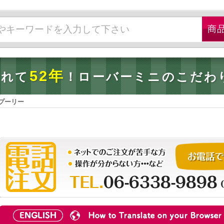
52年
されて
！ローバーミニのこだわ
プーリー