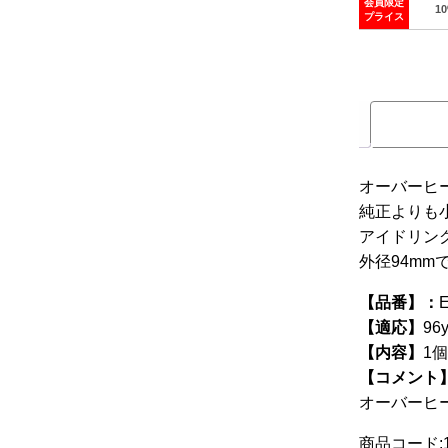
会員限定
1
プライス
こ
の
商
品
に
は
オーバーヒ
複
純正よりも
数
アイドリン
の
外径94mm
バ
リ
【品番】：
エ
【適応】
9
ー
【内容】
1個
シ
【コメント
ョ
オーバーヒ
ン
商品コード:1