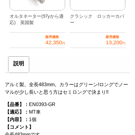
オルタネーター(97yから適
クラシック ロッカーカバ
応) 英国製
ー
販売価格
販売価格
42,350
13,200
円
円
説明
アルミ製。全長483mm。カラーはグリーン!ロングでノー
マルが少し長いと思う方はセミロングで決まり!!
【品番】：
EN0393-GR
【適応】：
MT車
【内容】：
1個
【コメント】
全長483mmです