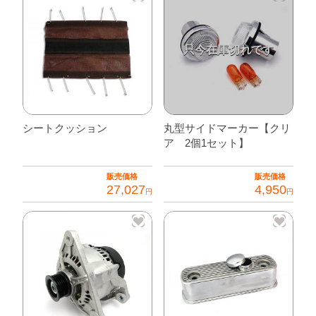
セ
ミ
ロ
ン
グ
グ
リ
シートクッション
丸型サイドマーカー【クリ
ア 2個1セット】
ー
ン
販売価格
販売価格
個
27,027
4,950
円
円