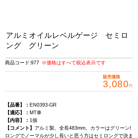
グッズ
＋
CABANA(カバナ)
＋
アルミオイルレベルゲージ セミロ
お得なセット商品
ング グリーン
チームマルヤマ
デルタ秘蔵のレーシングコレクション
商品コード:
977
※価格はすべて税込表示です
パーツ種別から選ぶ
＋
販売価格
3,080
円
レアパーツ/在庫限り
＋
中古パーツ/在庫限り
＋
【品番】：
EN0393-GR
【適応】：
MT車
便利アイテム
【内容】：
1個
【コメント】
アルミ製。全長483mm。カラーはグリーン!
BMW MINI
ロングでノーマルが少し長いと思う方はセミロングで決ま