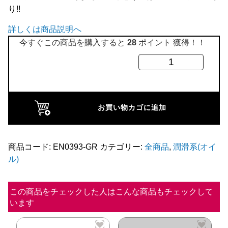
り!!
全商品
詳しくは商品説明へ
今すぐこの商品を購入すると
28
ポイント 獲得！！
ア
ル
ミ
オ
お買い物カゴに追加
イ
ル
レ
商品コード:
EN0393-GR
カテゴリー:
全商品
,
潤滑系(オイ
ル)
ベ
ル
ゲ
この商品をチェックした人はこんな商品もチェックして
います
ー
ジ