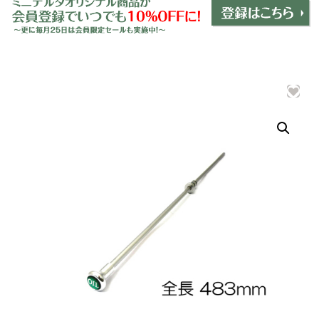
ミニデルタオリジナルパーツ
＋
インテリア
＋
エクステリア
＋
エレクトリック
＋
エンジン
＋
サスペンション・ブレーキ
＋
タイヤ・ホイール
＋
レーシングパーツ
＋
メンテナンス・工具ツール
＋
在庫処分品