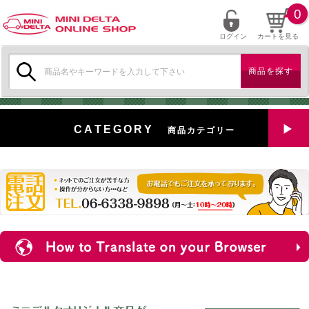
0
ログイン
カートを見る
検
索:
CATEGORY
商品カテゴリー
全商品を見る
特選中古車
対象商品
新入荷
ミニデルタ特選パーツ