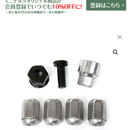
ミニデルタオリジナルパーツ
＋
インテリア
＋
エクステリア
＋
エレクトリック
＋
エンジン
＋
サスペンション・ブレーキ
＋
タイヤ・ホイール
＋
レーシングパーツ
＋
メンテナンス・工具ツール
＋
在庫処分品