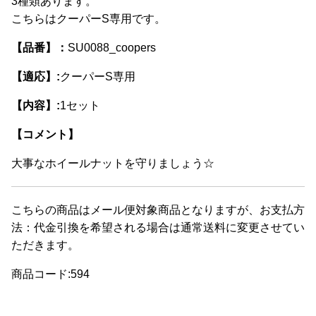
3種類あります。
ッ
こちらはクーパーS専用です。
ト
【ク
【品番】：
SU0088_coopers
ー
【適応】:
クーパーS専用
パ
ー
【内容】:
1セット
S】
【コメント】
個
大事なホイールナットを守りましょう☆
こちらの商品はメール便対象商品となりますが、お支払方
法：代金引換を希望される場合は通常送料に変更させてい
ただきます。
商品コード:594