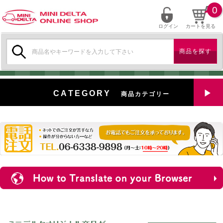
0
ログイン
カートを見る
検
索:
CATEGORY
商品カテゴリー
全商品を見る
特選中古車
対象商品
新入荷
ミニデルタ特選パーツ