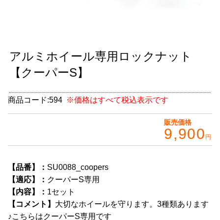
グッズ
＋
CABANA(カバナ)
＋
アルミホイール専用ロックナット
お得なセット商品
【クーパーS】
チームマルヤマ
デルタ秘蔵のレーシングコレクション
商品コード:
594
※価格はすべて税込表示です
パーツ種別から選ぶ
＋
販売価格
9,900
円
レアパーツ/在庫限り
＋
中古パーツ/在庫限り
＋
【品番】：
SU0088_coopers
【適応】：
クーパーS専用
便利アイテム
【内容】：
1セット
【コメント】
大切なホイールを守ります。3種類あります
BMW MINI
♪こちらはクーパーS専用です