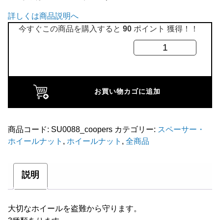
全商品
詳しくは商品説明へ
今すぐこの商品を購入すると
90
ポイント 獲得！！
ア
ル
ミ
ホ
お買い物カゴに追加
イ
ー
ル
商品コード:
SU0088_coopers
カテゴリー:
スペーサー・
ホイールナット
,
ホイールナット
,
全商品
専
用
ロ
説明
ッ
ク
大切なホイールを盗難から守ります。
ナ