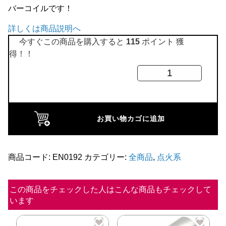
バーコイルです！
全商品
詳しくは商品説明へ
今すぐこの商品を購入すると
115
ポイント 獲
得！！
イ
グ
ニ
ッ
お買い物カゴに追加
シ
ョ
ン
商品コード:
EN0192
カテゴリー:
全商品
,
点火系
コ
イ
この商品をチェックした人はこんな商品もチェックして
います
ル
1.3i