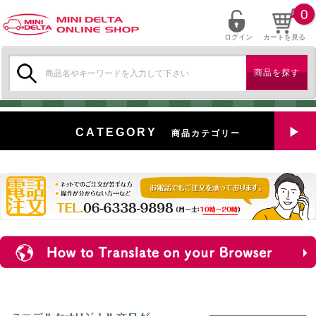
0
ログイン
カートを見る
検
索:
CATEGORY
商品カテゴリー
全商品を見る
特選中古車
対象商品
新入荷
ミニデルタ特選パーツ