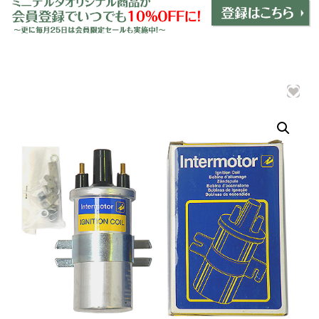
ミニデルタオリジナルパーツ
＋
インテリア
＋
エクステリア
＋
エレクトリック
＋
エンジン
＋
サスペンション・ブレーキ
＋
タイヤ・ホイール
＋
レーシングパーツ
＋
メンテナンス・工具ツール
＋
在庫処分品