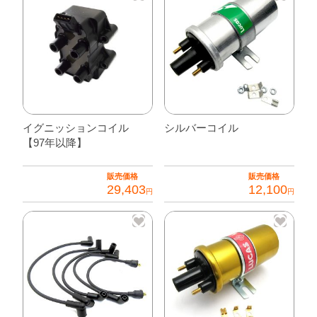
Intermotor
製
個
イグニッションコイル
シルバーコイル
【97年以降】
販売価格
販売価格
29,403
12,100
円
円