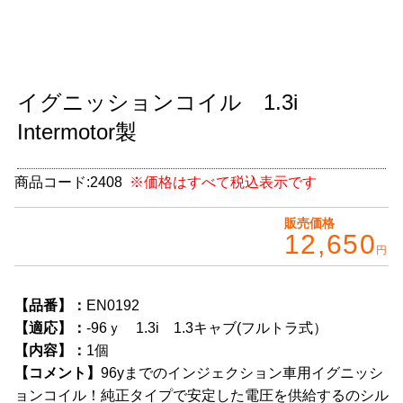
グッズ
＋
CABANA(カバナ)
＋
イグニッションコイル 1.3i
お得なセット商品
Intermotor製
チームマルヤマ
デルタ秘蔵のレーシングコレクション
商品コード:
2408
※価格はすべて税込表示です
パーツ種別から選ぶ
販売価格
＋
12,650
円
レアパーツ/在庫限り
＋
中古パーツ/在庫限り
＋
【品番】：
EN0192
【適応】：
-96ｙ 1.3i 1.3キャブ(フルトラ式）
便利アイテム
【内容】：
1個
【コメント】
96yまでのインジェクション車用イグニッシ
BMW MINI
ョンコイル！純正タイプで安定した電圧を供給するのシル