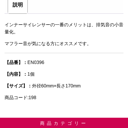
す。
説明
オ
プ
シ
インナーサイレンサーの一番のメリットは、排気音の小音
ョ
量化。
ン
マフラー音が気になる方にオススメです。
は
商
品
【品番】：
EN0396
ペ
ー
【内容】：
1個
ジ
【サイズ】：
外径60mm×長さ170mm
か
ら
商品コード:198
選
択
で
商品カテゴリー
き