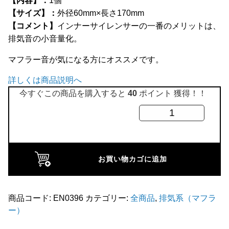
【内容】：
1個
全商品
【サイズ】：
外径60mm×長さ170mm
【コメント】
インナーサイレンサーの一番のメリットは、
排気音の小音量化。
マフラー音が気になる方にオススメです。
詳しくは商品説明へ
今すぐこの商品を購入すると
40
ポイント 獲得！！
イ
ン
ナ
ー
お買い物カゴに追加
サ
イ
レ
商品コード:
EN0396
カテゴリー:
全商品
,
排気系（マフラ
ー）
ン
サ