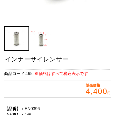
グッズ
＋
CABANA(カバナ)
＋
お得なセット商品
チームマルヤマ
デルタ秘蔵のレーシングコレクション
インナーサイレンサー
パーツ種別から選ぶ
＋
商品コード:
198
※価格はすべて税込表示です
レアパーツ/在庫限り
＋
販売価格
中古パーツ/在庫限り
＋
4,400
円
便利アイテム
【品番】：
EN0396
BMW MINI