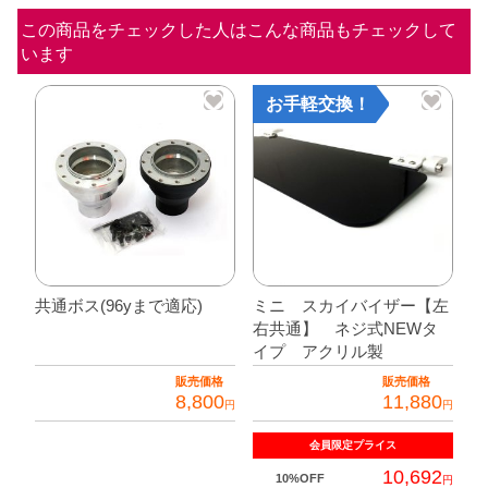
ー
この商品をチェックした人はこんな商品もチェックして
います
個
お手軽交換！
共通ボス(96yまで適応)
ミニ スカイバイザー【左
右共通】 ネジ式NEWタ
イプ アクリル製
販売価格
販売価格
8,800
11,880
円
円
こ
会員限定
プライス
の
10,692
10%OFF
円