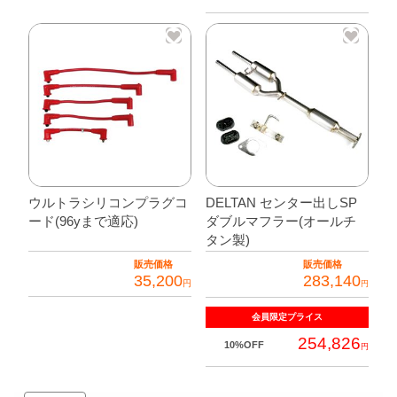
商
品
に
は
複
数
の
バ
リ
ウルトラシリコンプラグコ
DELTAN センター出しSP
エ
ード(96yまで適応)
ダブルマフラー(オールチ
ー
タン製)
シ
販売価格
販売価格
ョ
35,200
283,140
円
円
ン
が
会員限定
プライス
あ
254,826
10%OFF
円
り
ま