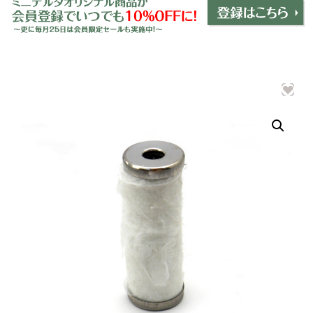
ミニデルタオリジナルパーツ
＋
インテリア
＋
エクステリア
＋
エレクトリック
＋
エンジン
＋
サスペンション・ブレーキ
＋
タイヤ・ホイール
＋
レーシングパーツ
＋
メンテナンス・工具ツール
＋
在庫処分品