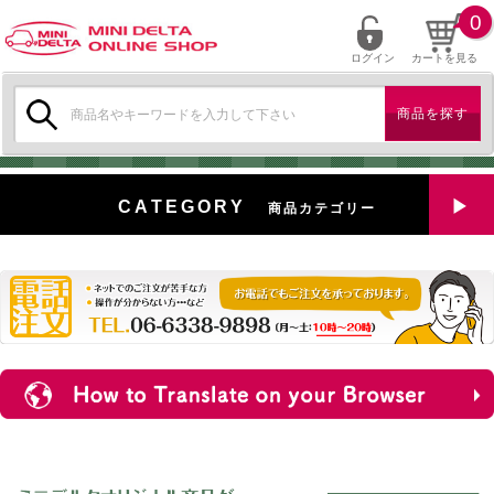
0
ログイン
カートを見る
検
索:
CATEGORY
商品カテゴリー
全商品を見る
特選中古車
対象商品
新入荷
ミニデルタ特選パーツ