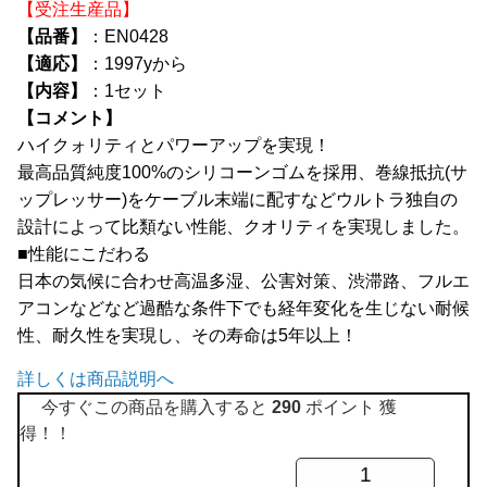
【受注生産品】
全商品
【品番】
：EN0428
【適応】
：1997yから
【内容】
：1セット
【コメント】
ハイクォリティとパワーアップを実現！
最高品質純度100%のシリコーンゴムを採用、巻線抵抗(サ
ップレッサー)をケーブル末端に配すなどウルトラ独自の
設計によって比類ない性能、クオリティを実現しました。
■性能にこだわる
日本の気候に合わせ高温多湿、公害対策、渋滞路、フルエ
アコンなどなど過酷な条件下でも経年変化を生じない耐候
性、耐久性を実現し、その寿命は5年以上！
詳しくは商品説明へ
今すぐこの商品を購入すると
290
ポイント 獲
得！！
ウ