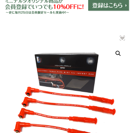
ミニデルタオリジナルパーツ
＋
インテリア
＋
エクステリア
＋
エレクトリック
＋
エンジン
＋
サスペンション・ブレーキ
＋
タイヤ・ホイール
＋
レーシングパーツ
＋
メンテナンス・工具ツール
＋
在庫処分品