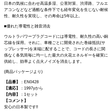
日本の気候に合わせ高温多湿、公害対策、渋滞路、フルエ
アコンなどなど過酷な条件下でも経年変化を生じない耐候
性、耐久性を実現し、その寿命は5年以上。
■優れた導電性と雑音消去
ウルトラパワープラグコードには導電性、耐久性の高い銅
芯線を採用。それに、車種ごとに開発された巻線抵抗(サ
ップレッサー)を末端に配することで、コードの長さに関
係なく各気筒毎に均一した最大の火花エネルギーを確実に
供給し、効率よく点火ノイズを消去します。
(商品パッケージより)
【品番】
：EN0428
【適応】
：1997yから
【内容】
：1セット
【コメント】
安心の日本製です!!