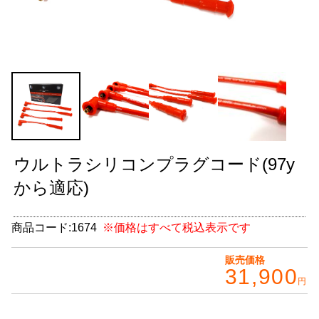
グッズ
＋
CABANA(カバナ)
＋
お得なセット商品
チームマルヤマ
デルタ秘蔵のレーシングコレクション
ウルトラシリコンプラグコード(97y
パーツ種別から選ぶ
＋
から適応)
レアパーツ/在庫限り
＋
商品コード:
1674
※価格はすべて税込表示です
中古パーツ/在庫限り
＋
販売価格
31,900
便利アイテム
円
BMW MINI