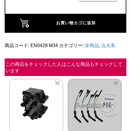
ル
ト
ラ
お買い物カゴに追加
シ
リ
コ
商品コード:
EN0428 M34
カテゴリー:
全商品
,
点火系
ン
プ
この商品をチェックした人はこんな商品もチェックして
います
ラ
グ
コ
ー
ド
(97y
か
ら