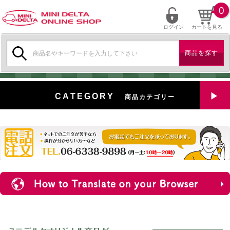
0
ログイン
カートを見る
検
索:
CATEGORY
商品カテゴリー
全商品を見る
特選中古車
対象商品
新入荷
ミニデルタ特選パーツ