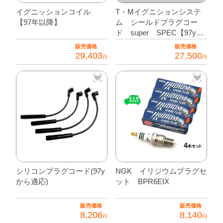
適
イグニッションコイル
T・Mイグニションシステ
応)
【97年以降】
ム シールドプラグコー
ド super SPEC【97yか
個
ら適応】
販売価格
販売価格
29,403
27,500
円
円
シリコンプラグコード(97y
NGK イリジウムプラグセ
から適応)
ット BPR6EIX
販売価格
販売価格
8,206
8,140
円
円