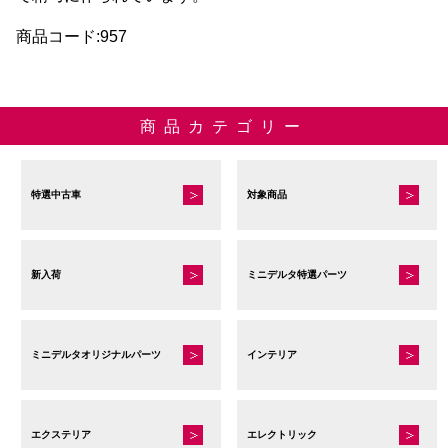
AA
商品コード:957
イ
エ
ロ
商品カテゴリー
ー
個
特選中古車
対象商品
新入荷
ミニデルタ特選パーツ
ミニデルタオリジナルパーツ
インテリア
エクステリア
エレクトリック