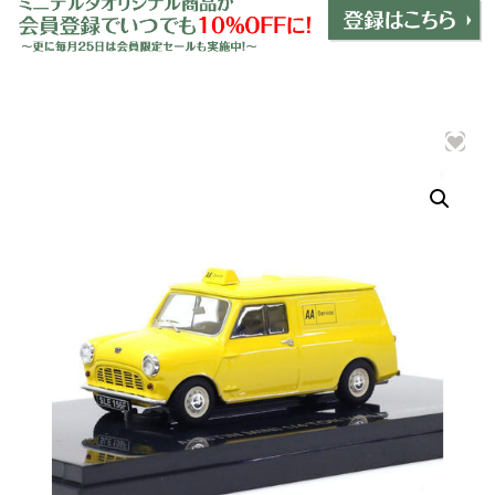
ミニデルタオリジナルパーツ
＋
インテリア
＋
エクステリア
＋
エレクトリック
＋
エンジン
＋
サスペンション・ブレーキ
＋
タイヤ・ホイール
＋
レーシングパーツ
＋
メンテナンス・工具ツール
＋
在庫処分品