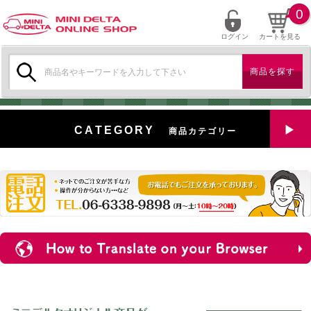
0
ログイン
カートを見る
検
索:
CATEGORY
商品カテゴリー
全商品を見る
特選中古車
対象商品
新入荷
ミニデルタ特選パーツ