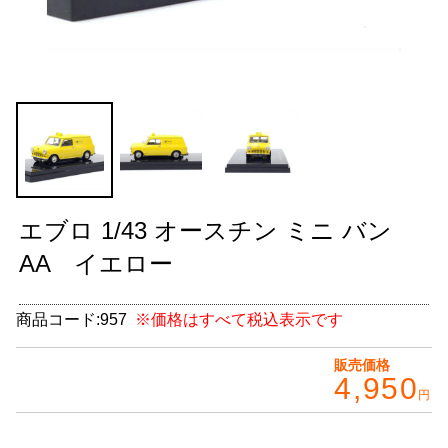
グッズ
＋
CABANA(カバナ)
＋
お得なセット商品
チームマルヤマ
デルタ秘蔵のレーシングコレクション
エブロ 1/43 オースチン ミニ バン
パーツ種別から選ぶ
＋
AA イエロー
レアパーツ/在庫限り
＋
商品コード:
957
※価格はすべて税込表示です
中古パーツ/在庫限り
＋
販売価格
4,950
便利アイテム
円
BMW MINI