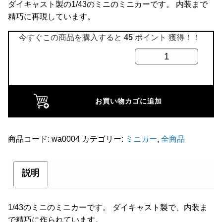
ダイキャスト製の1/43のミニのミニカーです。 内装まで
全商品
精巧に再現しています。
今すぐこの商品を購入すると
45
ポイント 獲得！！
エ
ブ
ロ
1/43
お買い物カゴに追加
オ
ー
ス
商品コード:
wa0004
カテゴリー:
ミニカー
,
全商品
チ
ン
説明
ミ
ニ
1/43のミニのミニカーです。 ダイキャスト製で、内装ま
バ
で精巧に作られています。
ン