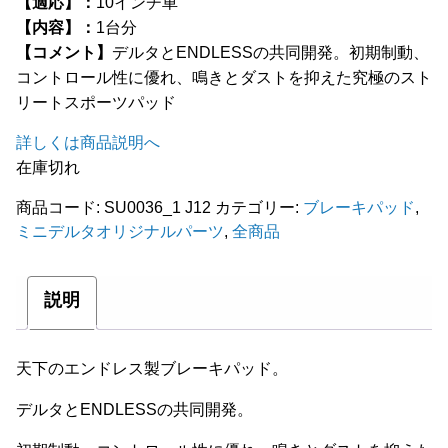
【適応】：
10インチ車
全商品
【内容】：
1台分
【コメント】
デルタとENDLESSの共同開発。初期制動、
コントロール性に優れ、鳴きとダストを抑えた究極のスト
リートスポーツパッド
詳しくは商品説明へ
在庫切れ
商品コード:
SU0036_1 J12
カテゴリー:
ブレーキパッド
,
ミニデルタオリジナルパーツ
,
全商品
説明
天下のエンドレス製ブレーキパッド。
デルタとENDLESSの共同開発。