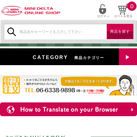
0
ログイン
カートを見る
検
索:
CATEGORY
商品カテゴリー
全商品を見る
特選中古車
対象商品
新入荷
ミニデルタ特選パーツ