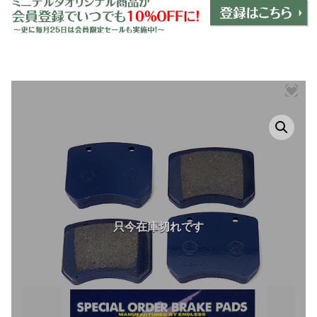
ミニデルタオリジナルパーツ
＋
インテリア
＋
エクステリア
＋
エレクトリック
＋
エンジン
＋
サスペンション・ブレーキ
＋
タイヤ・ホイール
＋
レーシングパーツ
＋
メンテナンス・工具ツール
＋
在庫処分品