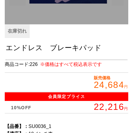
グッズ
＋
CABANA(カバナ)
＋
在庫切れ
お得なセット商品
エンドレス ブレーキパッド
チームマルヤマ
デルタ秘蔵のレーシングコレクション
商品コード:
226
※価格はすべて税込表示です
パーツ種別から選ぶ
＋
販売価格
24,684
レアパーツ/在庫限り
円
＋
会員限定
プライス
中古パーツ/在庫限り
＋
22,216
10%OFF
円
便利アイテム
【品番】：
SU0036_1
BMW MINI