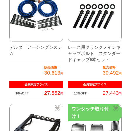
デルタ アーシングシステ
レース用クランクメインキ
ム
ャップボルト スタンダー
ドキャップ6本セット
販売価格
販売価格
30,613
30,492
円
円
会員限定
プライス
会員限定
プライス
27,552
27,443
10%OFF
10%OFF
円
円
ワンタッチ取り付
け！