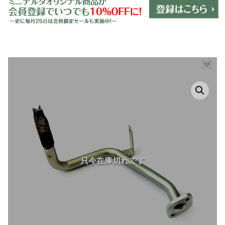
ミニデルタオリジナルパーツ
＋
インテリア
＋
エクステリア
＋
エレクトリック
＋
エンジン
＋
サスペンション・ブレーキ
＋
タイヤ・ホイール
＋
レーシングパーツ
＋
メンテナンス・工具ツール
＋
在庫処分品