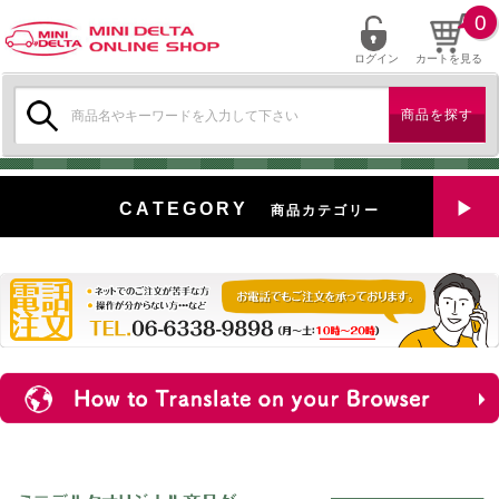
0
ログイン
カートを見る
検
索:
CATEGORY
商品カテゴリー
全商品を見る
特選中古車
対象商品
新入荷
ミニデルタ特選パーツ