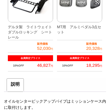
デルタ製 ライトウェイト
MT用 アルミペダル3点セ
ダブルロッキング シート
ット
レール
販売価格
販売価格
52,030
20,328
円
円
会員限定
プライス
会員限定
プライス
46,827
18,295
10%OFF
10%OFF
円
円
説明
オイルセンターピックアップパイプはミッションケース内
に取付けします。