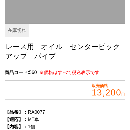
グッズ
＋
CABANA(カバナ)
＋
在庫切れ
お得なセット商品
レース用 オイル センターピック
チームマルヤマ
アップ パイプ
デルタ秘蔵のレーシングコレクション
パーツ種別から選ぶ
＋
商品コード:
560
※価格はすべて税込表示です
レアパーツ/在庫限り
＋
販売価格
13,200
円
中古パーツ/在庫限り
＋
便利アイテム
【品番】：
RA0077
【適応】：
MT車
BMW MINI
【内容】：
1個