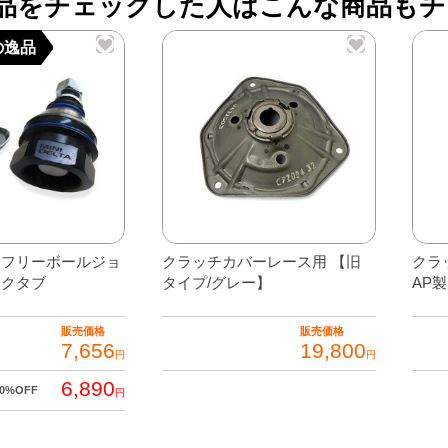
品をチェックした人はこんな商品もチ
レ
リ
の逸品
ー
ズ
シ
リ
ン
ダ
ー
A
スフリーボールジョ
クラッチカバーレース用 【旧
クラ
ックタブ
タイプ/グレー】
AP製
個
販売価格
販売価格
7,656
19,800
円
円
6,890
10%OFF
円