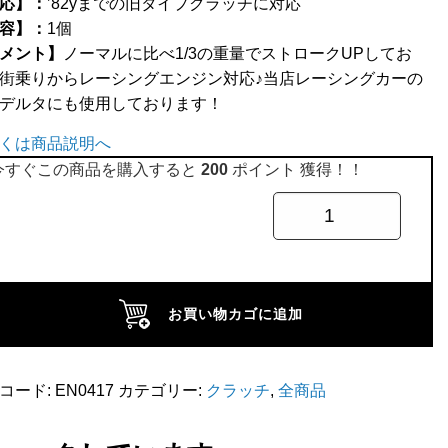
応】：
’82yまでの旧タイプクラッチに対応
容】：
1個
メント】
ノーマルに比べ1/3の重量でストロークUPしてお
街乗りからレーシングエンジン対応♪当店レーシングカーの
デルタにも使用しております！
くは商品説明へ
今すぐこの商品を購入すると
200
ポイント 獲得！！
お買い物カゴに追加
コード:
EN0417
カテゴリー:
クラッチ
,
全商品