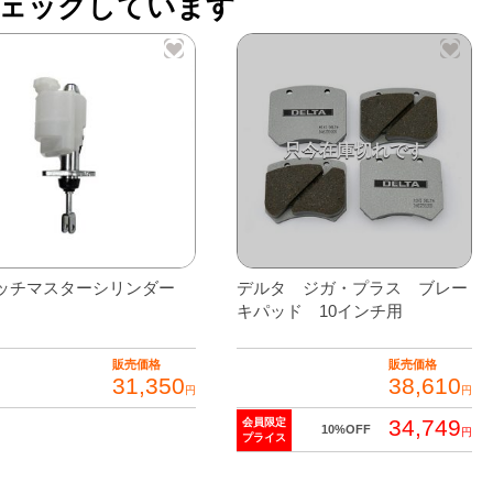
ェックしています
ssy
ッチマスターシリンダー
デルタ ジガ・プラス ブレー
キパッド 10インチ用
販売価格
販売価格
31,350
38,610
円
円
34,749
会員限定
10%OFF
円
プライス