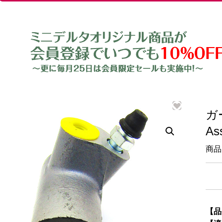
ガ
A
商品
【品