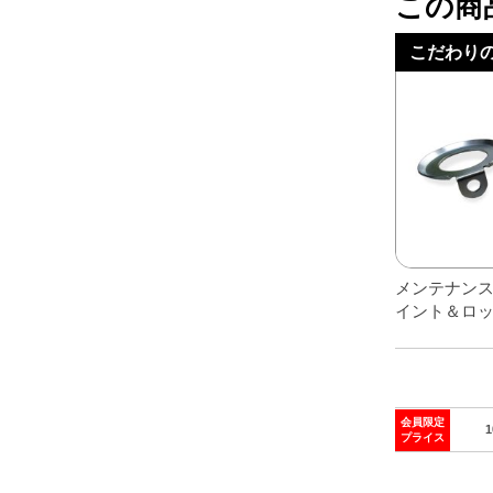
この商
レアパーツ/在庫限り
＋
こだわり
中古パーツ/在庫限り
＋
便利アイテム
BMW MINI
全商品
メンテナン
イント＆ロ
会員限定
プライス