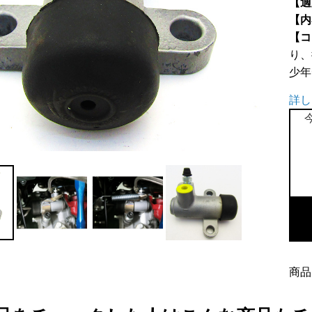
【適
【内
【コ
り、
少年
詳し
ガ
ー
リ
ン
グ
製
ア
商品
ル
ミ