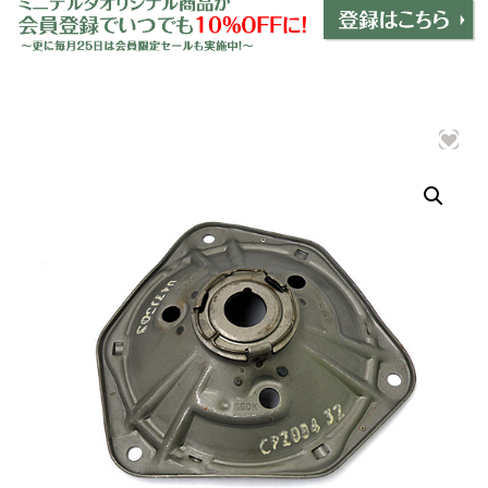
ミニデルタオリジナルパーツ
＋
インテリア
＋
エクステリア
＋
エレクトリック
＋
エンジン
＋
サスペンション・ブレーキ
＋
タイヤ・ホイール
＋
レーシングパーツ
＋
メンテナンス・工具ツール
＋
在庫処分品