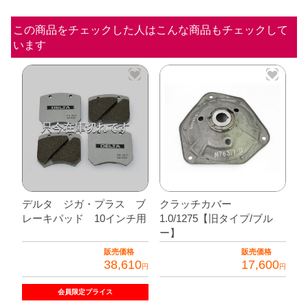
ー
ス
この商品をチェックした人はこんな商品もチェックして
います
用
【旧
タ
イ
プ/
グ
レ
ー】
個
デルタ ジガ・プラス ブ
クラッチカバー
レーキパッド 10インチ用
1.0/1275【旧タイプ/ブル
ー】
販売価格
販売価格
38,610
17,600
円
円
会員限定
プライス