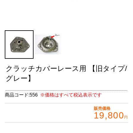
グッズ
＋
CABANA(カバナ)
＋
お得なセット商品
チームマルヤマ
デルタ秘蔵のレーシングコレクション
クラッチカバーレース用 【旧タイプ/
パーツ種別から選ぶ
＋
グレー】
レアパーツ/在庫限り
＋
商品コード:
556
※価格はすべて税込表示です
中古パーツ/在庫限り
＋
販売価格
19,800
便利アイテム
円
BMW MINI