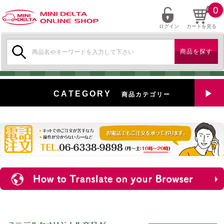
0
ログイン
カートを見る
検
索:
CATEGORY
商品カテゴリー
全商品を見る
特選中古車
対象商品
新入荷
ミニデルタ特選パーツ