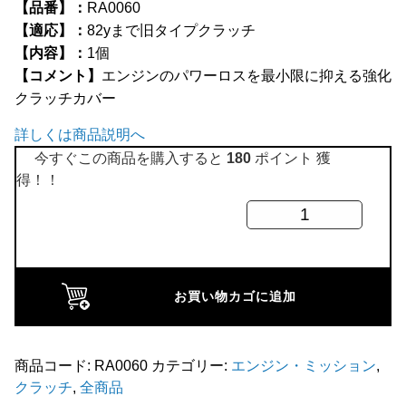
【品番】：
RA0060
全商品
【適応】：
82yまで旧タイプクラッチ
【内容】：
1個
【コメント】
エンジンのパワーロスを最小限に抑える強化
クラッチカバー
詳しくは商品説明へ
今すぐこの商品を購入すると
180
ポイント 獲
得！！
ク
ラ
ッ
チ
お買い物カゴに追加
カ
バ
ー
商品コード:
RA0060
カテゴリー:
エンジン・ミッション
,
クラッチ
,
全商品
レ