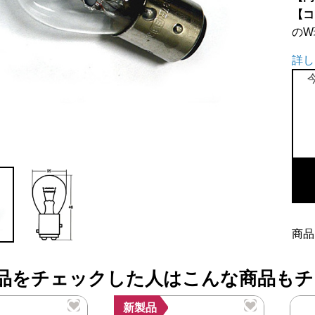
【コ
のW
詳し
ク
リ
ア
バ
ル
ブ
(ダ
商品
ブ
ル
品をチェックした人はこんな商品もチ
球)
個
新製品