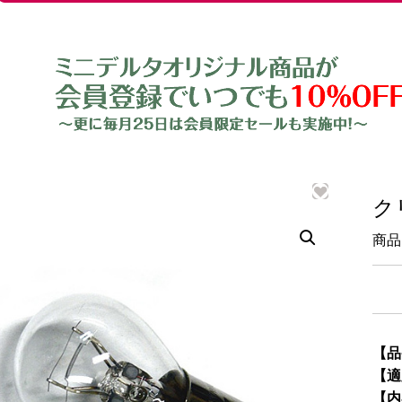
ク
商品
【品
【適
【内