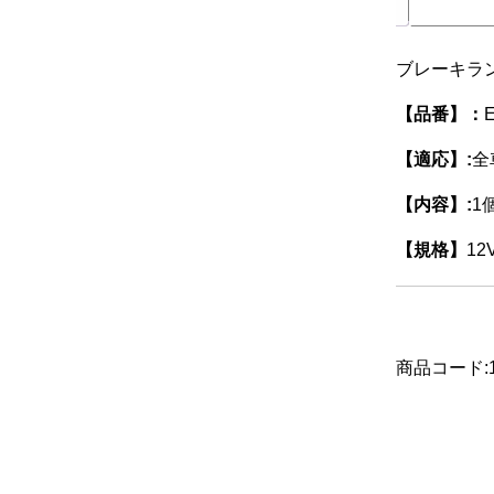
ブレーキラ
【品番】：
【適応】:
全
【内容】:
1
【規格】
12
商品コード:1