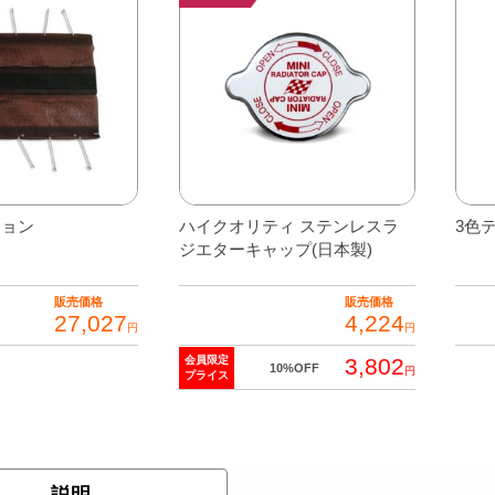
ション
ハイクオリティ ステンレスラ
3色
ジエターキャップ(日本製)
販売価格
販売価格
27,027
4,224
円
円
3,802
会員限定
10%OFF
円
プライス
説明