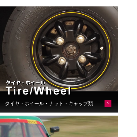
オ
プ
シ
ョ
ン
は
商
品
ペ
ー
ジ
か
ら
選
タイヤ・ホイール・ナット・キャップ類
択
で
き
ま