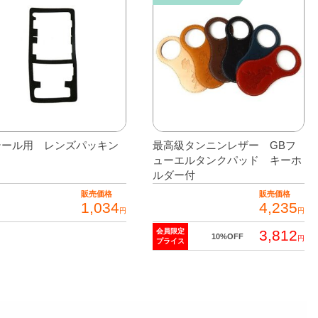
テール用 レンズパッキン
最高級タンニンレザー GBフ
ューエルタンクパッド キーホ
ルダー付
販売価格
販売価格
1,034
4,235
円
円
3,812
会員限定
10%OFF
円
プライス
こ
の
商
品