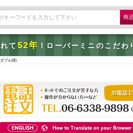
52年
されて
！ローバーミニのこだわ
ダブル球)