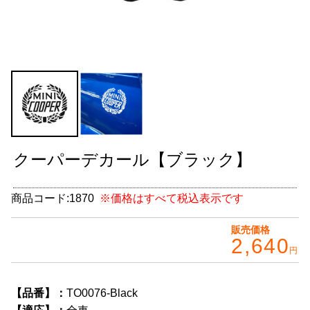
グッズ
＋
CABANA(カバナ)
＋
お得なセット商品
チームマルヤマ
デルタ秘蔵のレーシングコレクション
クーパーデカール【ブラック】
パーツ種別から選ぶ
＋
商品コード:
1870
※価格はすべて税込表示です
レアパーツ/在庫限り
＋
販売価格
中古パーツ/在庫限り
＋
2,640
円
便利アイテム
【品番】：
TO0076-Black
BMW MINI