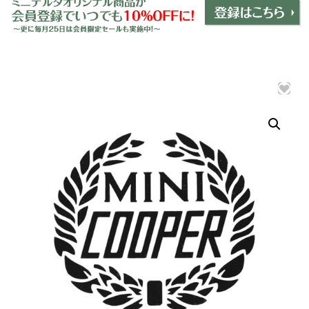
ミニデルタオリジナルパーツ
＋
インテリア
＋
エクステリア
＋
エレクトリック
＋
エンジン
＋
サスペンション・ブレーキ
＋
タイヤ・ホイール
＋
レーシングパーツ
＋
メンテナンス・工具ツール
＋
在庫処分品