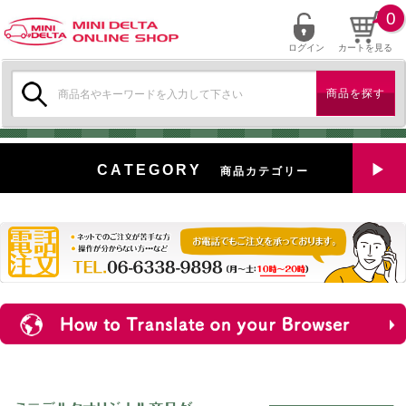
0
ログイン
カートを見る
検
索:
CATEGORY
商品カテゴリー
全商品を見る
特選中古車
対象商品
新入荷
ミニデルタ特選パーツ