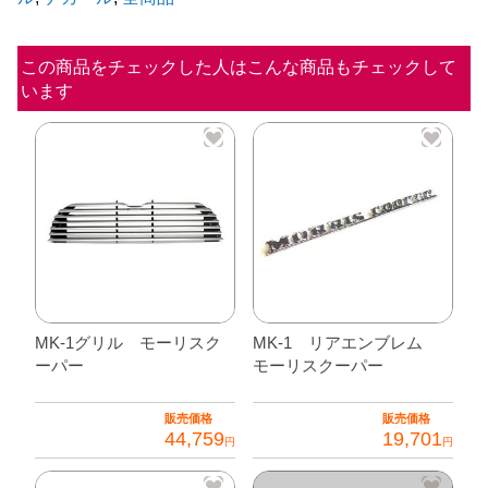
【ブ
ラ
この商品をチェックした人はこんな商品もチェックして
います
ッ
ク】
個
MK-1グリル モーリスク
MK-1 リアエンブレム
ーパー
モーリスクーパー
販売価格
販売価格
44,759
19,701
円
円