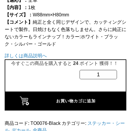
【適応】：
全車
全商品
【内容】：
1枚
【サイズ】：
W88mm×H80mm
【コメント】
純正と全く同じデザインで、カッティングシ
ートで製作。日焼けもなく色落ちしません。さらに純正に
ないカラーもラインナップ！カラー:ホワイト・ブラッ
ク・シルバー・ゴールド
詳しくは商品説明へ
今すぐこの商品を購入すると
24
ポイント 獲得！！
ク
ー
パ
ー
お買い物カゴに追加
デ
カ
ー
商品コード:
TO0076-Black
カテゴリー:
ステッカー・シー
ル
,
デカール
,
全商品
ル