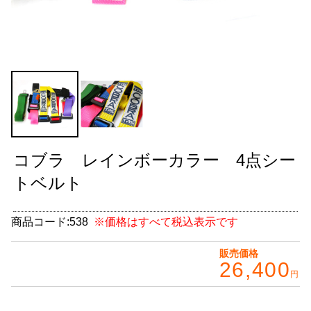
グッズ
＋
CABANA(カバナ)
＋
お得なセット商品
チームマルヤマ
デルタ秘蔵のレーシングコレクション
コブラ レインボーカラー 4点シー
パーツ種別から選ぶ
＋
トベルト
レアパーツ/在庫限り
＋
商品コード:
538
※価格はすべて税込表示です
中古パーツ/在庫限り
＋
販売価格
26,400
便利アイテム
円
BMW MINI