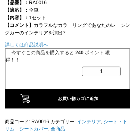
【品番】：
RA0016
全商品
【適応】：
全車
【内容】：
1セット
【コメント】
カラフルなカラーリングであなたのレーシン
グカーのインテリアを演出?
詳しくは商品説明へ
今すぐこの商品を購入すると
240
ポイント 獲
得！！
コ
ブ
ラ
レ
お買い物カゴに追加
イ
ン
ボ
商品コード:
RA0016
カテゴリー:
インテリア
,
シート・ト
リム シートカバー
,
全商品
ー