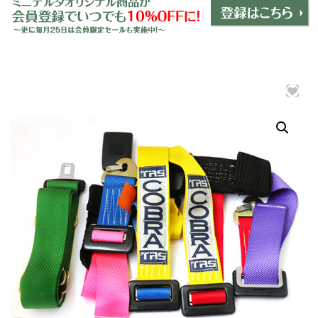
ミニデルタオリジナルパーツ
＋
インテリア
＋
エクステリア
＋
エレクトリック
＋
エンジン
＋
サスペンション・ブレーキ
＋
タイヤ・ホイール
＋
レーシングパーツ
＋
メンテナンス・工具ツール
＋
在庫処分品