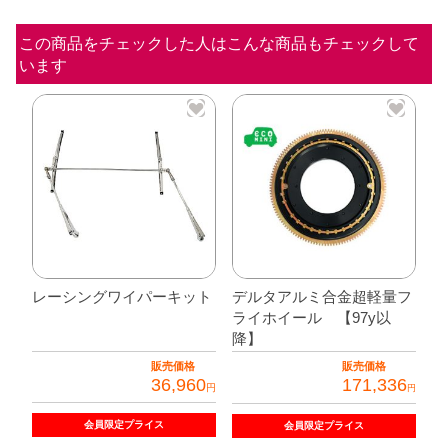
カ
ラ
この商品をチェックした人はこんな商品もチェックして
います
ー
4
点
シ
ー
ト
ベ
ル
ト
レーシングワイパーキット
デルタアルミ合金超軽量フ
ライホイール 【97y以
個
降】
販売価格
販売価格
36,960
171,336
円
円
会員限定
プライス
会員限定
プライス