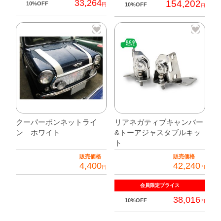
33,264
154,202
10%OFF
円
10%OFF
円
クーパーボンネットライ
リアネガティブキャンバー
ン ホワイト
&トーアジャスタブルキッ
ト
販売価格
販売価格
4,400
42,240
円
円
会員限定
プライス
38,016
10%OFF
円