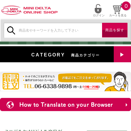
0
ログイン
カートを見る
検
索:
CATEGORY
商品カテゴリー
全商品を見る
特選中古車
対象商品
新入荷
ミニデルタ特選パーツ