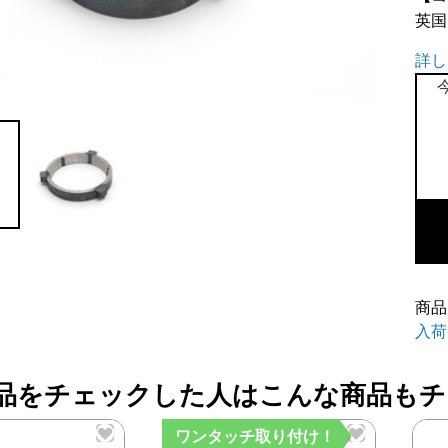
英国
詳し
シ
ン
ク
ロ
ボ
ー
ク
商品
リ
入荷
ン
グ
品をチェックした人はこんな商品もチ
（
品
ワンタッチ取り付け！