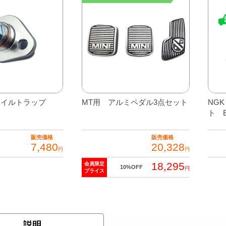
質
個
オイルトラップ
MT用 アルミペダル3点セット
NG
ト B
販売価格
販売価格
7,480
20,328
円
円
18,295
会員限定
10%OFF
円
プライス
説明