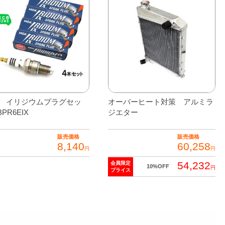
）
K イリジウムプラグセッ
オーバーヒート対策 アルミラ
PR6EIX
ジエター
販売価格
販売価格
8,140
60,258
円
円
54,232
会員限定
10%OFF
円
プライス