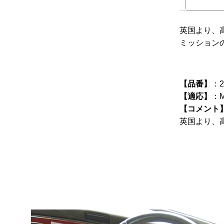
英国より、
ミッション
【品番】
：2
【適応】
：
【コメント
英国より、