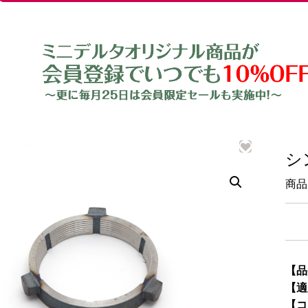
シ
商品
【品
【適
【コ