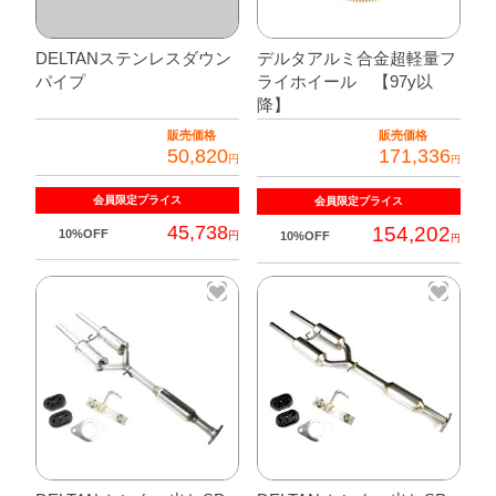
DELTANステンレスダウン
デルタアルミ合金超軽量フ
パイプ
ライホイール 【97y以
降】
販売価格
販売価格
50,820
171,336
円
円
会員限定
プライス
会員限定
プライス
45,738
154,202
10%OFF
円
10%OFF
円