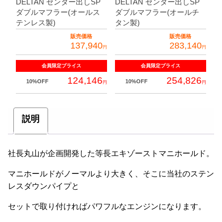
DELTAN センター出しSP
DELTAN センター出しSP
ダブルマフラー(オールス
ダブルマフラー(オールチ
テンレス製)
タン製)
販売価格
販売価格
137,940
283,140
円
円
会員限定
プライス
会員限定
プライス
124,146
254,826
10%OFF
10%OFF
円
円
説明
社長丸山が企画開発した等長エキゾーストマニホールド。
マニホールドがノーマルより大きく、そこに当社のステン
レスダウンパイプと
セットで取り付ければパワフルなエンジンになります。