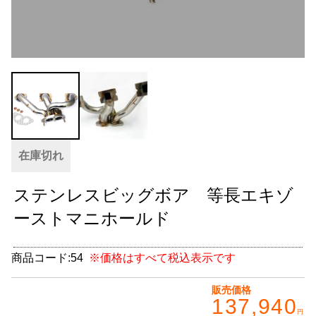
グッズ
＋
CABANA(カバナ)
＋
お得なセット商品
チームマルヤマ
デルタ秘蔵のレーシングコレクション
在庫切れ
パーツ種別から選ぶ
＋
ステンレスビッグボア 等長エキゾ
レアパーツ/在庫限り
＋
ーストマニホールド
中古パーツ/在庫限り
＋
商品コード:
54
※価格はすべて税込表示です
便利アイテム
販売価格
137,940
BMW MINI
円