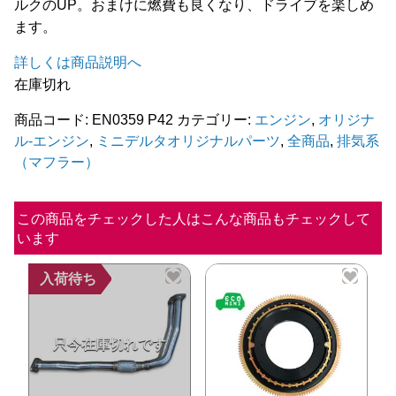
ルクのUP。おまけに燃費も良くなり、ドライブを楽しめ
ます。
詳しくは商品説明へ
在庫切れ
商品コード:
EN0359 P42
カテゴリー:
エンジン
,
オリジナ
ル-エンジン
,
ミニデルタオリジナルパーツ
,
全商品
,
排気系
（マフラー）
この商品をチェックした人はこんな商品もチェックして
います
入荷待ち