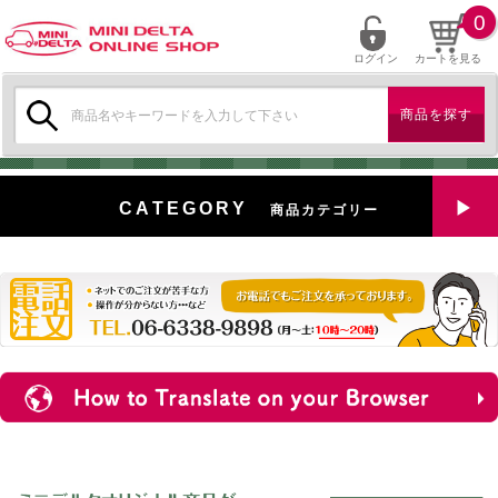
0
ログイン
カートを見る
検
索:
CATEGORY
商品カテゴリー
全商品を見る
特選中古車
対象商品
新入荷
ミニデルタ特選パーツ