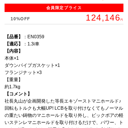
全商品
会員限定
プライス
124,146
10%OFF
円
【品番】
：EN0359
【適応】
：1.3i車
【内容】
本体×1
ダウンパイプガスケット×1
フランジナット×3
【重量】
約1.7kg
【コメント】
社長丸山が企画開発した等長エキゾーストマニホールド♪
回転もトルクも大幅UP! LCBを取り付けなくてもノーマル
の重たい鋳物のマニホールドを取り外し、ビックボアの軽
いステンレマニホールドを取り付けるだけで、パワー、ト