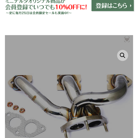
ミニデルタオリジナルパーツ
＋
インテリア
＋
エクステリア
＋
エレクトリック
＋
エンジン
＋
サスペンション・ブレーキ
＋
タイヤ・ホイール
＋
レーシングパーツ
＋
メンテナンス・工具ツール
＋
在庫処分品