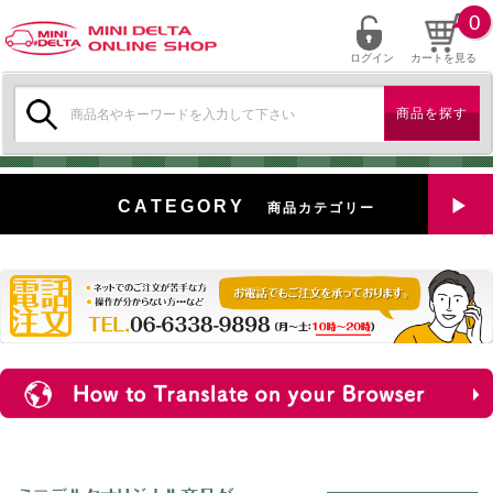
0
ログイン
カートを見る
検
索:
CATEGORY
商品カテゴリー
全商品を見る
特選中古車
対象商品
新入荷
ミニデルタ特選パーツ