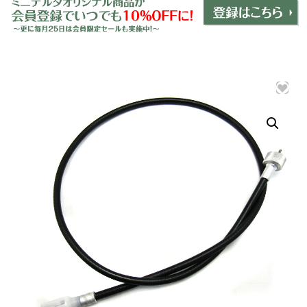
ミニデルタオリジナルパーツ
＋
インテリア
＋
エクステリア
＋
エレクトリック
＋
エンジン
＋
サスペンション・ブレーキ
＋
タイヤ・ホイール
＋
レーシングパーツ
＋
メンテナンス・工具ツール
＋
在庫処分品