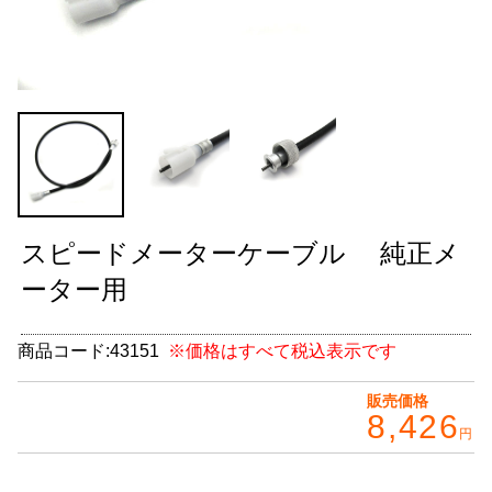
グッズ
＋
CABANA(カバナ)
＋
お得なセット商品
チームマルヤマ
デルタ秘蔵のレーシングコレクション
スピードメーターケーブル 純正メ
パーツ種別から選ぶ
＋
ーター用
レアパーツ/在庫限り
＋
商品コード:
43151
※価格はすべて税込表示です
中古パーツ/在庫限り
＋
販売価格
8,426
便利アイテム
円
BMW MINI