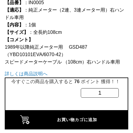
【品番】
：IN0005
全商品
【適応】
：純正メーター（2連、3連メーター用）右ハン
ドル車用
【内容】
：1個
【サイズ】
：全長約108cm
【コメント】
1989年以降純正メーター用 GSD487
（YBD10101EVA/6070-42）
スピードメーターケーブル （108cm）右ハンドル車用
詳しくは商品説明へ
今すぐこの商品を購入すると
76
ポイント 獲得！！
ス
ピ
ー
ド
お買い物カゴに追加
メ