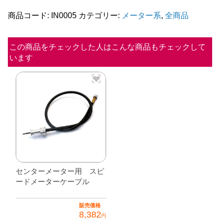
ー
タ
商品コード:
IN0005
カテゴリー:
メーター系
,
全商品
ー
ケ
この商品をチェックした人はこんな商品もチェックして
います
ー
ブ
ル
純
正
メ
ー
タ
センターメーター用 スピ
ー
ードメーターケーブル
用
販売価格
個
8,382
円