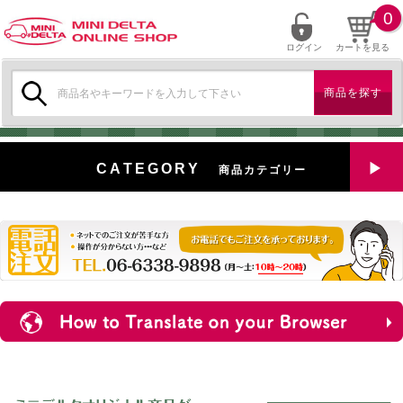
0
ログイン
カートを見る
検
索:
CATEGORY
商品カテゴリー
全商品を見る
特選中古車
対象商品
新入荷
ミニデルタ特選パーツ