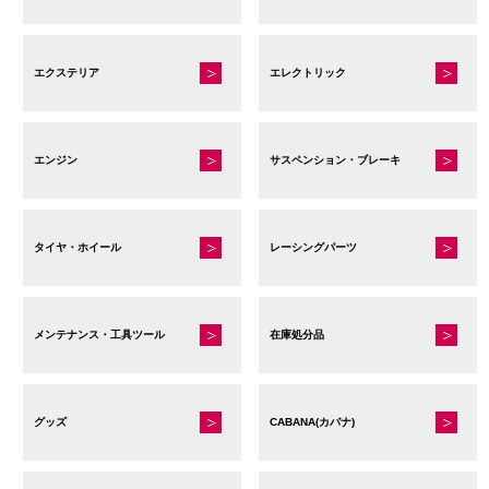
ら
選
エクステリア
エレクトリック
択
で
き
ま
エンジン
サスペンション・ブレーキ
す
タイヤ・ホイール
レーシングパーツ
メンテナンス・工具ツール
在庫処分品
グッズ
CABANA(カバナ)