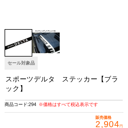
グッズ
＋
CABANA(カバナ)
＋
お得なセット商品
チームマルヤマ
デルタ秘蔵のレーシングコレクション
セール対象品
パーツ種別から選ぶ
＋
スポーツデルタ ステッカー【ブラ
レアパーツ/在庫限り
＋
ック】
中古パーツ/在庫限り
＋
商品コード:
294
※価格はすべて税込表示です
便利アイテム
販売価格
2,904
BMW MINI
円