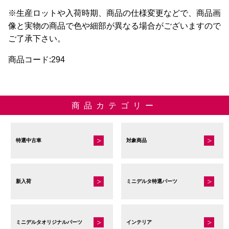
ン
ジ
※生産ロットや入荷時期、商品の仕様変更などで、商品画
が
か
像と実物の商品で色や細部が異なる場合がございますので
あ
ら
ご了承下さい。
り
選
商品コード:294
ま
択
す。
で
オ
き
プ
ま
商品カテゴリー
シ
す
ョ
ン
特選中古車
対象商品
は
商
品
新入荷
ミニデルタ特選パーツ
ペ
ー
ジ
ミニデルタオリジナルパーツ
インテリア
か