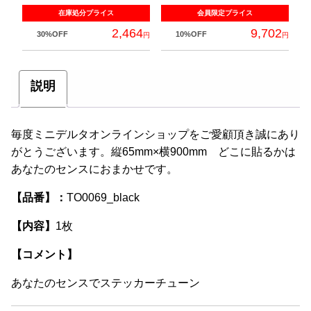
シ
在庫処分
プライス
会員限定
プライス
ョ
2,464
9,702
30%OFF
10%OFF
円
円
ン
こ
が
の
あ
説明
商
り
品
ま
に
毎度ミニデルタオンラインショップをご愛顧頂き誠にあり
す。
は
がとうございます。縦65mm×横900mm どこに貼るかは
オ
複
あなたのセンスにおまかせです。
プ
数
シ
【品番】：
TO0069_black
の
ョ
バ
ン
【内容】
1枚
リ
は
エ
【コメント】
商
ー
品
あなたのセンスでステッカーチューン
シ
ペ
ョ
ー