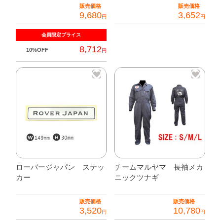
販売価格
販売価格
9,680
3,652
円
円
会員限定
プライス
8,712
10%OFF
円
こ
の
商
品
に
は
複
数
ローバージャパン ステッ
チームマルヤマ 長袖メカ
の
カー
ニックツナギ
バ
リ
販売価格
販売価格
エ
3,520
10,780
円
円
ー