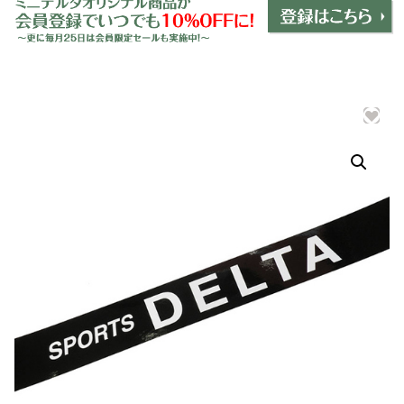
ミニデルタオリジナルパーツ
＋
インテリア
＋
エクステリア
＋
エレクトリック
＋
エンジン
＋
サスペンション・ブレーキ
＋
タイヤ・ホイール
＋
レーシングパーツ
＋
メンテナンス・工具ツール
＋
在庫処分品