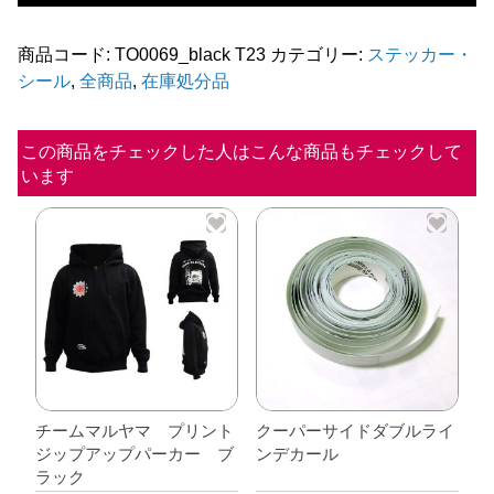
ル
タ
商品コード:
TO0069_black T23
カテゴリー:
ステッカー・
シール
,
全商品
,
在庫処分品
ス
テ
ッ
この商品をチェックした人はこんな商品もチェックして
います
カ
ー
【ブ
ラ
ッ
ク】
個
チームマルヤマ プリント
クーパーサイドダブルライ
ジップアップパーカー ブ
ンデカール
ラック