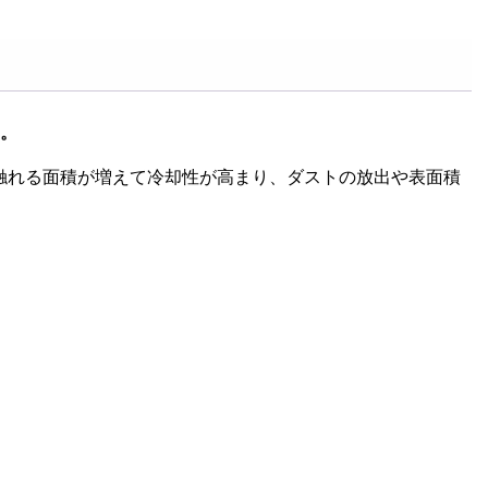
10
す。
触れる面積が増えて冷却性が高まり、ダストの放出や表面積
2
】