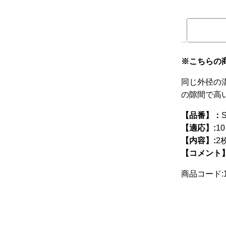
レアパーツ/在庫限り
＋
中古パーツ/在庫限り
＋
便利アイテム
※こちらの
BMW MINI
同じ外径の
の隙間で高
全商品
【品番】：
【適応】:
1
【内容】:
2
【コメント
商品コード:19