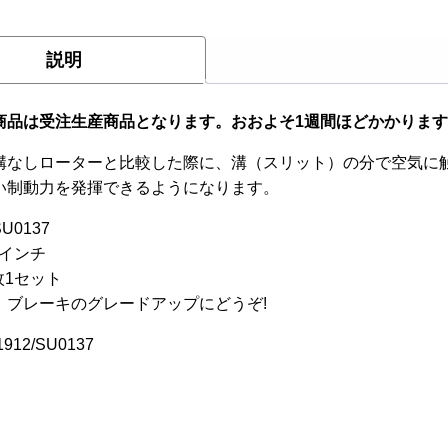
ロ
ー
説明
タ
ー
【
商品は受注生産商品となります。おおよそ1週間ほどかかりま
イ
溝なしローターと比較した際に、溝（スリット）の分で空気に
ン
い制動力を発揮できるようになります。
チ
SU0137
用/
0インチ
枚
枚1セット
1
】
ブレーキのグレードアップにどうぞ!
セ
ッ
12/SU0137
ト
個