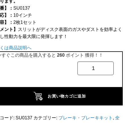
ります。
番】：
SU0137
応】：
10インチ
容】：
2枚1セット
メント】
スリットがディスク表面のガスやダストを効率よく
し性動力を最大限に発揮します！
くは商品説明へ
今すぐこの商品を購入すると
260
ポイント 獲得！！
お買い物カゴに追加
コード:
SU0137
カテゴリー:
ブレーキ・ブレーキキット
,
全