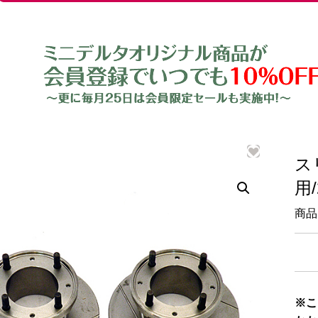
ス
用
商品
※こ