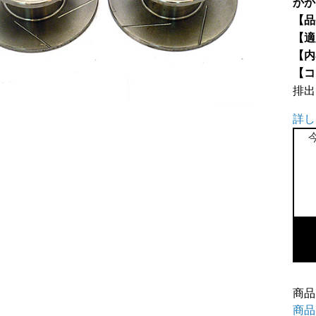
かか
【品
【適
【内
【コ
排出
詳し
ス
リ
ッ
ト
デ
ィ
ス
商品
ク
商品