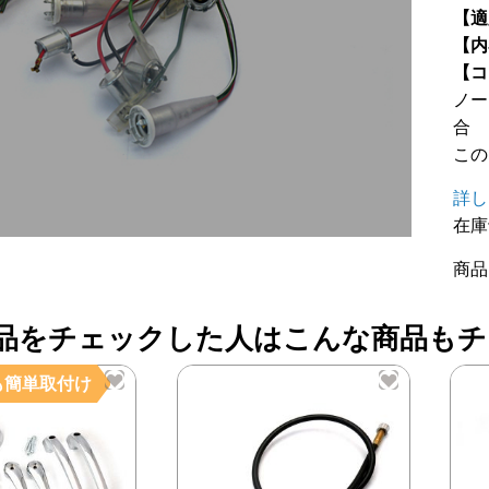
【適
【内
【コ
ノー
合
この
詳し
在庫
商品
品をチェックした人はこんな商品もチ
も簡単取付け