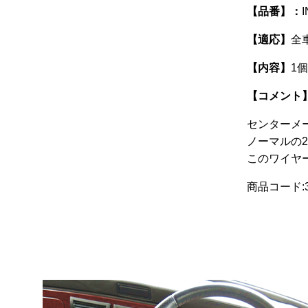
【品番】：
I
【適応】
全
【内容】
1個
【コメント
センターメ
ノーマルの
このワイヤ
商品コード:3