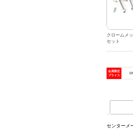
レアパーツ/在庫限り
＋
中古パーツ/在庫限り
＋
便利アイテム
クロームメッ
セット
BMW MINI
全商品
会員限定
1
プライス
センターメ