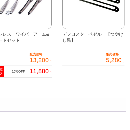
ンレス ワイパーアーム&
デフロスターベゼル 【つやけ
ードセット
し黒】
販売価格
販売価格
13,200
5,280
円
円
11,880
定
10%OFF
円
ス