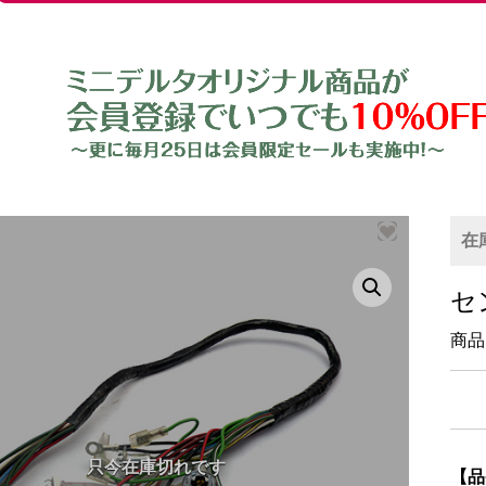
在
セ
商品
【品