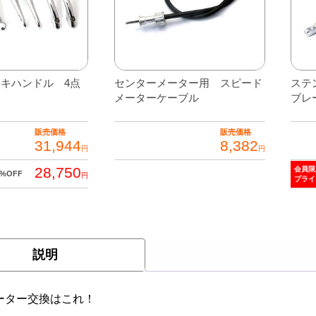
キハンドル 4点
センターメーター用 スピード
ステ
メーターケーブル
ブレ
販売価格
販売価格
31,944
8,382
円
円
28,750
会員限
0%OFF
円
プライ
説明
ーター交換はこれ！