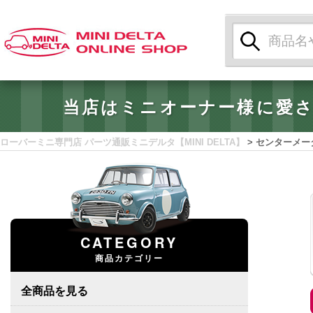
検
索:
当店はミニオーナー様に愛
ローバーミニ専門店 パーツ通販ミニデルタ【MINI DELTA】
>
センターメー
CATEGORY
商品カテゴリー
全商品を見る