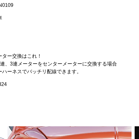
N0109
車
】
ーター交換はこれ！
2連、3連メーターをセンターメーターに交換する場合
ーハーネスでバッチリ配線できます。
24