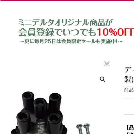
デ
製)
商品
【品