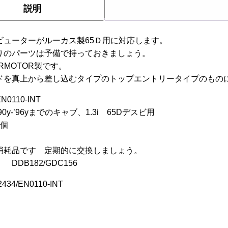
説明
ビューターがルーカス製65Ｄ用に対応します。
りのパーツは予備で持っておきましょう。
ERMOTOR製です。
ドを真上から差し込むタイプのトップエントリータイプのもの
N0110-INT
90y-’96yまでのキャブ、1.3i 65Dデスビ用
1個
】
消耗品です 定期的に交換しましょう。
DDB182/GDC156
34/EN0110-INT