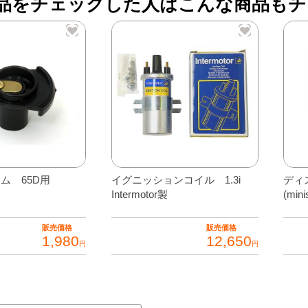
品をチェックした人はこんな商品もチ
(I
製)
個
ム 65D用
イグニッションコイル 1.3i
ディ
Intermotor製
(min
販売価格
販売価格
1,980
12,650
円
円