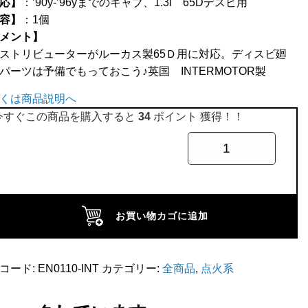
応】
：’90y-’96yまでのキャブ、1.3i 65Dデスビ用
容】
：1個
メント】
ストリビューターがルーカス製65Ｄ用に対応。ディスビ廻
パーツは予備でもっておこう♪英国 INTERMOTOR製
くは商品説明へ
今すぐこの商品を購入すると
34
ポイント 獲得！！
お買い物カゴに追加
プ
コード:
EN0110-INT
カテゴリー:
全商品
,
点火系
D