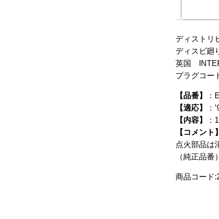
ディストリ
ディスビ廻
英国 INT
プラグコー
【品番】
：E
【適応】
：’
【内容】
：
【コメント
点火部品は
（純正品番） 
商品コード:24