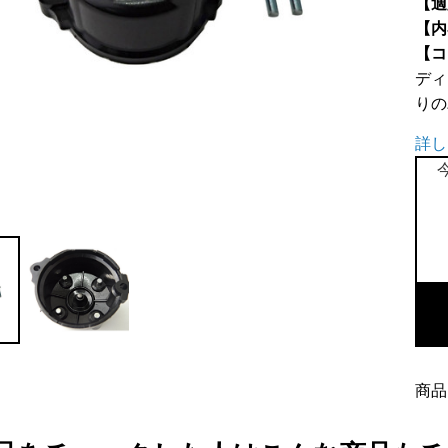
【適
【内
【コ
ディ
りの
詳し
デ
ィ
ス
キ
ャ
ッ
商品
65
用