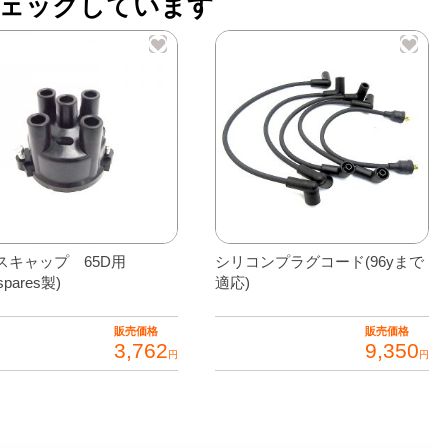
ェックしています
NTERMOTOR
スキャップ 65D用
シリコンプラグコード(96yまで
ispares製)
適応)
販売価格
販売価格
3,762
9,350
円
円