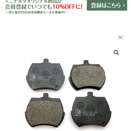
ミニデルタオリジナルパーツ
＋
インテリア
＋
エクステリア
＋
エレクトリック
＋
エンジン
＋
サスペンション・ブレーキ
＋
タイヤ・ホイール
＋
レーシングパーツ
＋
メンテナンス・工具ツール
＋
在庫処分品