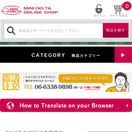
0
ログイン
カートを見る
検
索:
CATEGORY
商品カテゴリー
全商品を見る
特選中古車
対象商品
新入荷
ミニデルタ特選パーツ