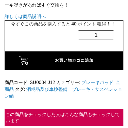
ーキ鳴きがあればすぐ交換を！
全商品
詳しくは商品説明へ
今すぐこの商品を購入すると
40
ポイント 獲得！！
デ
ィ
ス
ク
お買い物カゴに追加
ブ
レ
ー
商品コード:
SU0034 J12
カテゴリー:
ブレーキパッド
,
全
商品
タグ:
消耗品及び車検整備 ブレーキ・サスペンショ
キ
ン編
パ
ッ
この商品をチェックした人はこんな商品もチェックして
ド
います
12