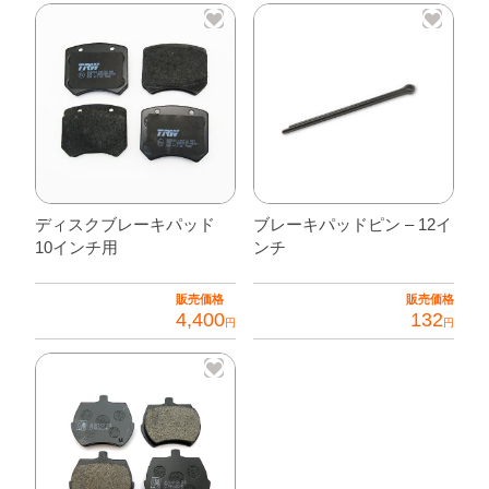
イ
ン
チ
用
個
ディスクブレーキパッド
ブレーキパッドピン – 12イ
10インチ用
ンチ
販売価格
販売価格
4,400
132
円
円