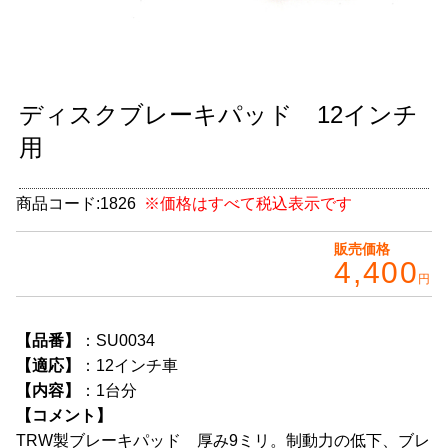
グッズ
＋
CABANA(カバナ)
＋
ディスクブレーキパッド 12インチ
お得なセット商品
用
チームマルヤマ
デルタ秘蔵のレーシングコレクション
商品コード:
1826
※価格はすべて税込表示です
パーツ種別から選ぶ
＋
販売価格
4,400
円
レアパーツ/在庫限り
＋
中古パーツ/在庫限り
＋
【品番】
：SU0034
【適応】
：12インチ車
便利アイテム
【内容】
：1台分
【コメント】
BMW MINI
TRW製ブレーキパッド 厚み9ミリ。制動力の低下、ブレ