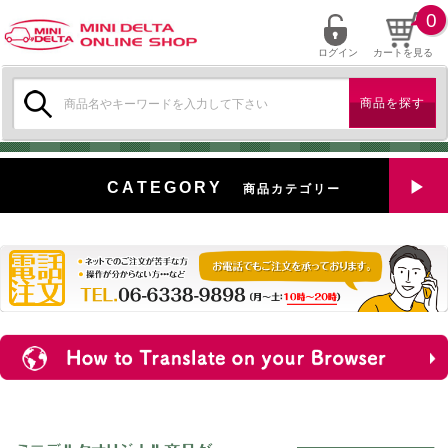
0
ログイン
カートを見る
検
索:
CATEGORY
商品カテゴリー
全商品を見る
特選中古車
対象商品
新入荷
ミニデルタ特選パーツ