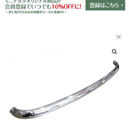
ミニデルタオリジナルパーツ
＋
インテリア
＋
エクステリア
＋
エレクトリック
＋
エンジン
＋
サスペンション・ブレーキ
＋
タイヤ・ホイール
＋
レーシングパーツ
＋
メンテナンス・工具ツール
＋
在庫処分品