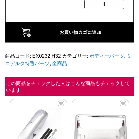
ハ
イ
ク
オ
お買い物カゴに追加
リ
テ
ィ
商品コード:
EX0232 H32
カテゴリー:
ボディーパーツ
,
ミ
ニデルタ特選パーツ
,
全商品
ス
テ
ン
この商品をチェックした人はこんな商品もチェックして
います
レ
ス
バ
ン
パ
ー