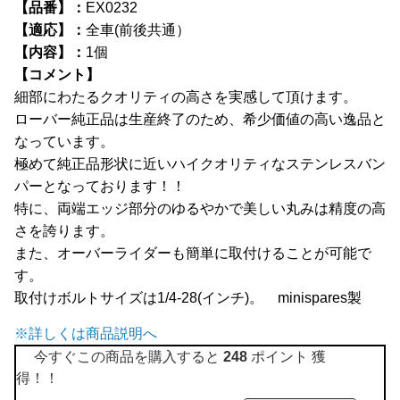
【品番】：
EX0232
全商品
【適応】：
全車(前後共通）
【内容】：
1個
【コメント】
細部にわたるクオリティの高さを実感して頂けます。
ローバー純正品は生産終了のため、希少価値の高い逸品と
なっています。
極めて純正品形状に近いハイクオリティなステンレスバン
パーとなっております！！
特に、両端エッジ部分のゆるやかで美しい丸みは精度の高
さを誇ります。
また、オーバーライダーも簡単に取付けることが可能で
す。
取付けボルトサイズは1/4-28(インチ)。 minispares製
※詳しくは商品説明へ
今すぐこの商品を購入すると
248
ポイント 獲
得！！