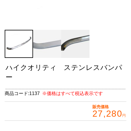
グッズ
＋
CABANA(カバナ)
＋
お得なセット商品
チームマルヤマ
デルタ秘蔵のレーシングコレクション
ハイクオリティ ステンレスバンパ
パーツ種別から選ぶ
＋
ー
レアパーツ/在庫限り
＋
商品コード:
1137
※価格はすべて税込表示です
中古パーツ/在庫限り
＋
販売価格
27,280
便利アイテム
円
BMW MINI