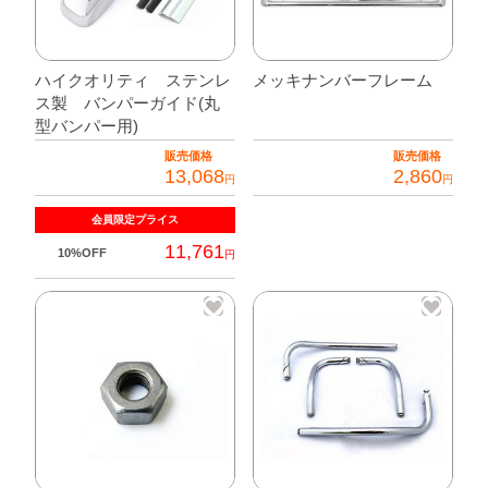
個
ハイクオリティ ステンレ
メッキナンバーフレーム
ス製 バンパーガイド(丸
型バンパー用)
販売価格
販売価格
13,068
2,860
円
円
会員限定
プライス
11,761
10%OFF
円