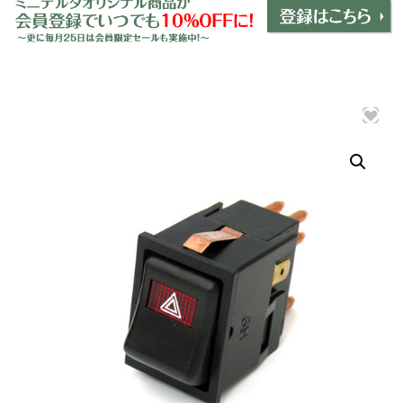
ミニデルタオリジナルパーツ
＋
インテリア
＋
エクステリア
＋
エレクトリック
＋
エンジン
＋
サスペンション・ブレーキ
＋
タイヤ・ホイール
＋
レーシングパーツ
＋
メンテナンス・工具ツール
＋
在庫処分品