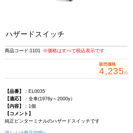
グッズ
＋
CABANA(カバナ)
＋
ハザードスイッチ
お得なセット商品
チームマルヤマ
商品コード:
1101
※価格はすべて税込表示です
デルタ秘蔵のレーシングコレクション
販売価格
4,235
円
パーツ種別から選ぶ
＋
レアパーツ/在庫限り
＋
【品番】
：EL0035
【適応】
：全車(1976y～2000y）
中古パーツ/在庫限り
＋
【内容】
：1個
【コメント】
便利アイテム
純正ピンターミナルのハザードスイッチです
BMW MINI
詳しくは商品説明へ