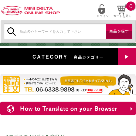
0
ログイン
カートを見る
検
索:
CATEGORY
商品カテゴリー
全商品を見る
特選中古車
対象商品
新入荷
ミニデルタ特選パーツ