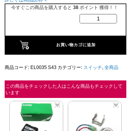
全商品
今すぐこの商品を購入すると
38
ポイント 獲得！！
ハ
ザ
ー
ド
お買い物カゴに追加
ス
イ
ッ
商品コード:
EL0035 S43
カテゴリー:
スイッチ
,
全商品
チ
個
この商品をチェックした人はこんな商品もチェックして
います