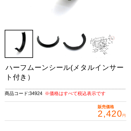
グッズ
＋
CABANA(カバナ)
＋
お得なセット商品
チームマルヤマ
デルタ秘蔵のレーシングコレクション
ハーフムーンシール(メタルインサー
パーツ種別から選ぶ
＋
ト付き）
レアパーツ/在庫限り
＋
商品コード:
34924
※価格はすべて税込表示です
中古パーツ/在庫限り
＋
販売価格
2,420
便利アイテム
円
BMW MINI