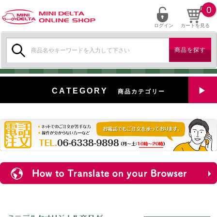
0
ログイン
カートを見る
検
索:
CATEGORY
商品カテゴリー
全商品を見る
特選中古車
対象商品
新入荷
ミニデルタ特選パーツ