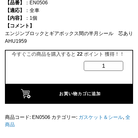
【品番】
：EN0506
全商品
【適応】
：全車
【内容】
：1個
【コメント】
エンジンブロックとギアボックス間の半月シール 芯あり
AHU1959
今すぐこの商品を購入すると
22
ポイント 獲得！！
ハ
ー
フ
ム
お買い物カゴに追加
ー
ン
シ
商品コード:
EN0506
カテゴリー:
ガスケット＆シール
,
全
商品
ー
ル