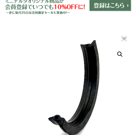
ミニデルタオリジナルパーツ
＋
インテリア
＋
エクステリア
＋
エレクトリック
＋
エンジン
＋
サスペンション・ブレーキ
＋
タイヤ・ホイール
＋
レーシングパーツ
＋
メンテナンス・工具ツール
＋
在庫処分品