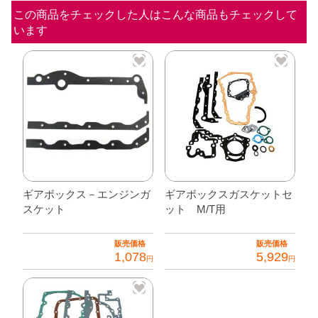
(メ
この商品をチェックした人はこんな商品もチェックして
います
タ
ル
イ
ン
サ
ー
ト
付
き）
ギアボックス－エンジンガ
ギアボックスガスケットセ
スケット
ット M/T用
個
販売価格
販売価格
1,078
5,929
円
円