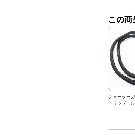
レアパーツ/在庫限り
＋
この商
中古パーツ/在庫限り
＋
便利アイテム
BMW MINI
全商品
クォーター
トリップ (