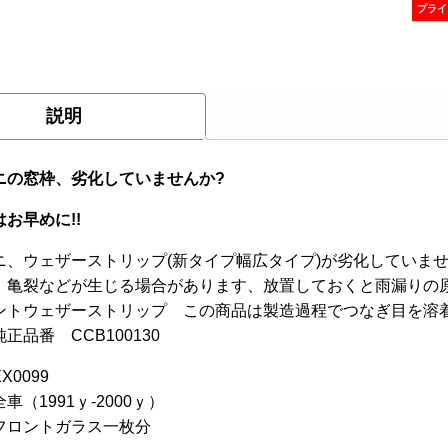
こ
プライ
の
商
品
に
説明
は
複
数
ニの窓枠、劣化していませんか?
の
お早めに!!
バ
リ
ニ、ウェザーストリップ(新タイプ幅広タイプ)が劣化していま
エ
、亀裂などが生じる場合があります、放置しておくと雨漏りの
ー
ントウェザーストリップ この商品は製造過程でつなぎ目を溶
シ
正品番 CCB100130
ョ
ン
X0099
が
車（1991ｙ-2000ｙ）
あ
フロントガラス一枚分