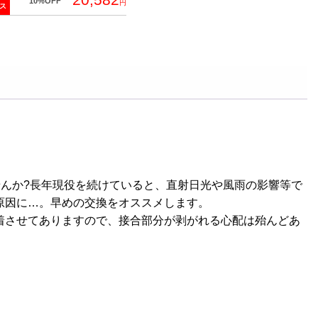
10%OFF
円
ス
せんか?長年現役を続けていると、直射日光や風雨の影響等で
原因に…。早めの交換をオススメします。
着させてありますので、接合部分が剥がれる心配は殆んどあ