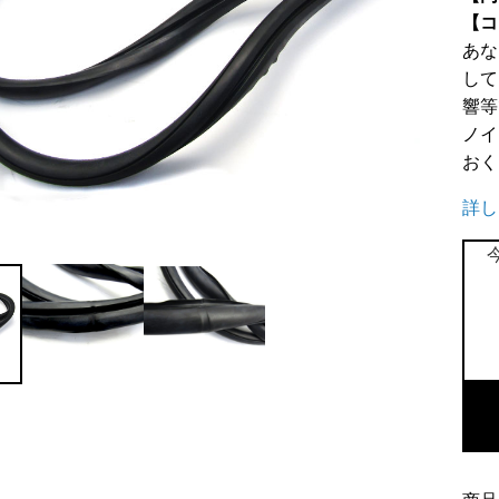
【コ
あな
して
響等
ノイ
おく
詳し
フ
ロ
ン
ト
ガ
ラ