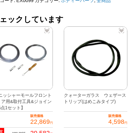
コード:
EX0099
カテゴリー:
ボディーパーツ
,
全商品
ェックしています
ニッシャーモールフロント
クォーターガラス ウェザース
リア用&取付工具&ジョイン
トリップ(はめこみタイプ)
5点1セット】
販売価格
販売価格
22,869
4,598
円
円
20,582
定