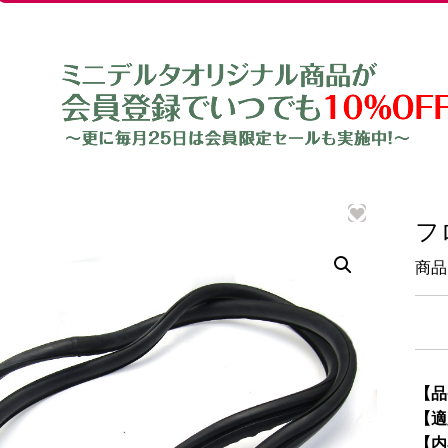
フ
商品
【品
【適
【内