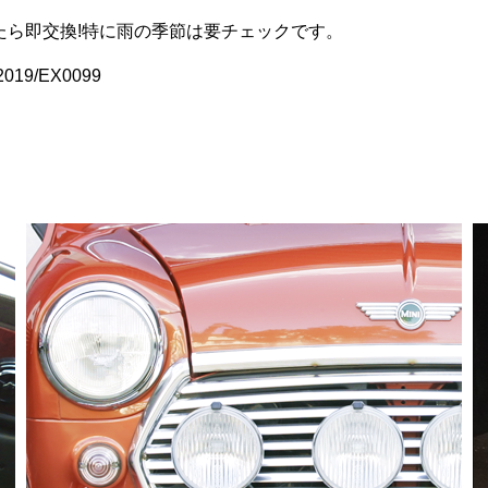
り
】
ま
たら即交換!特に雨の季節は要チェックです。
す。
19/EX0099
オ
プ
シ
ョ
ン
は
商
品
ペ
ー
ジ
か
ら
選
択