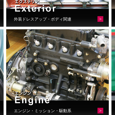
で
き
ま
外装ドレスアップ・ボディ関連
す
エンジン・ミッション・駆動系