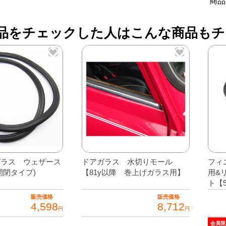
商品
ウ
ェ
品をチェックした人はこんな商品もチ
ザ
ー
ス
ト
リ
ッ
プ
個
ガラス ウェザース
ドアガラス 水切りモール
フィ
開閉タイプ)
【81y以降 巻上げガラス用】
用&
ト【
販売価格
販売価格
4,598
8,712
円
円
会員限