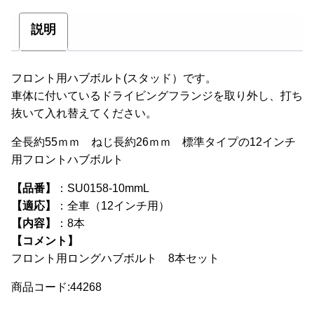
ル
ト
説明
セ
ッ
フロント用ハブボルト(スタッド）です。
ト
車体に付いているドライビングフランジを取り外し、打ち
10mm
抜いて入れ替えてください。
ロ
全長約55ｍｍ ねじ長約26ｍｍ 標準タイプの12インチ
ン
用フロントハブボルト
グ
個
【品番】
：SU0158-10mmL
【適応】
：全車（12インチ用）
【内容】
：8本
【コメント】
フロント用ロングハブボルト 8本セット
商品コード:44268