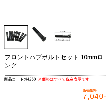
グッズ
＋
CABANA(カバナ)
＋
お得なセット商品
チームマルヤマ
デルタ秘蔵のレーシングコレクション
フロントハブボルトセット 10mmロ
パーツ種別から選ぶ
＋
ング
レアパーツ/在庫限り
＋
商品コード:
44268
※価格はすべて税込表示です
中古パーツ/在庫限り
＋
販売価格
7,040
便利アイテム
円
BMW MINI