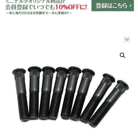
ミニデルタオリジナルパーツ
＋
インテリア
＋
エクステリア
＋
エレクトリック
＋
エンジン
＋
サスペンション・ブレーキ
＋
タイヤ・ホイール
＋
レーシングパーツ
＋
メンテナンス・工具ツール
＋
在庫処分品