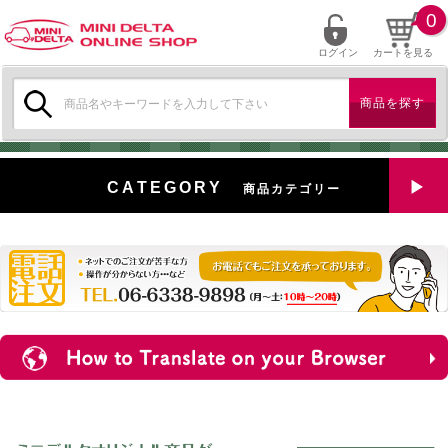
0
ログイン
カートを見る
検
索:
CATEGORY
商品カテゴリー
全商品を見る
特選中古車
対象商品
新入荷
ミニデルタ特選パーツ