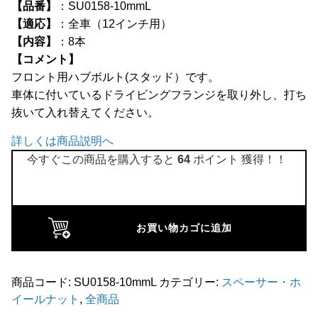
【品番】
：SU0158-10mmL
全商品
【適応】
：全車（12インチ用）
【内容】
：8本
【コメント】
フロント用ハブボルト(スタッド）です。
車体に付いているドライビングフランジを取り外し、打ち
抜いて入れ替えてください。
詳しくは商品説明へ
今すぐこの商品を購入すると
64
ポイント 獲得！！
フ
ロ
ン
お買い物カゴに追加
ト
ハ
商品コード:
SU0158-10mmL
カテゴリー:
スペーサー・ホ
ブ
イールナット
,
全商品
ボ