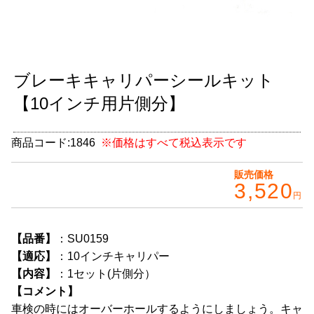
グッズ
＋
CABANA(カバナ)
＋
ブレーキキャリパーシールキット
お得なセット商品
【10インチ用片側分】
チームマルヤマ
デルタ秘蔵のレーシングコレクション
商品コード:
1846
※価格はすべて税込表示です
パーツ種別から選ぶ
＋
販売価格
3,520
円
レアパーツ/在庫限り
＋
中古パーツ/在庫限り
＋
【品番】
：SU0159
【適応】
：10インチキャリパー
便利アイテム
【内容】
：1セット(片側分）
【コメント】
BMW MINI
車検の時にはオーバーホールするようにしましょう。キャ