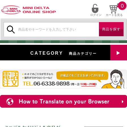
0
ログイン
カートを見る
検
索:
CATEGORY
商品カテゴリー
全商品を見る
特選中古車
対象商品
新入荷
ミニデルタ特選パーツ