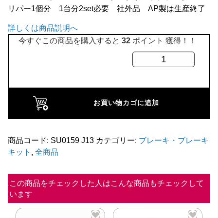
リパー1個分 1台分2set必要 社外品 AP製は生産終了
全商品
詳しくは商品説明へ
今すぐこの商品を購入すると
32
ポイント 獲得！！
ブ
レ
ー
キ
お買い物カゴに追加
キ
ャ
リ
商品コード:
SU0159 J13
カテゴリー:
ブレーキ・ブレーキ
キット
,
全商品
パ
ー
シ
この商品をチェックした人はこんな商品もチェックして
います
ー
ル