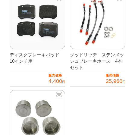
キ
ッ
ト
【10
イ
ン
チ
ディスクブレーキパッド
グッドリッヂ ステンメッ
10インチ用
シュブレーキホース 4本
用
セット
片
販売価格
販売価格
側
4,400
25,960
円
円
分】
個