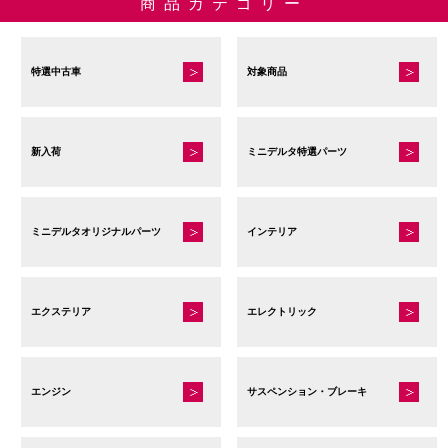
商品カテゴリー
か
ら
選
特選中古車
対象商品
択
で
き
ま
新入荷
ミニデルタ特選パーツ
す
ミニデルタオリジナルパーツ
インテリア
エクステリア
エレクトリック
エンジン
サスペンション・ブレーキ