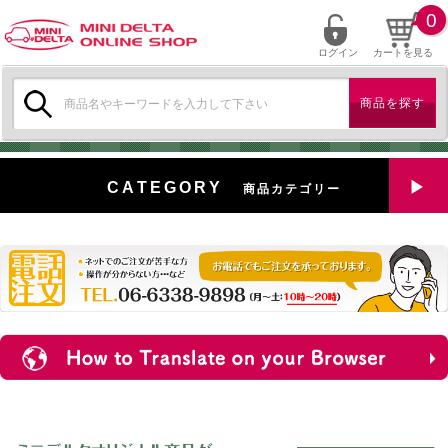
0
ログイン
カートを見る
検
索:
CATEGORY
商品カテゴリー
全商品を見る
特選中古車
対象商品
新入荷
ミニデルタ特選パーツ