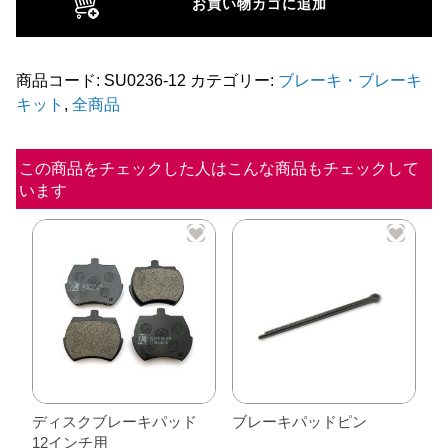
お買い物カゴに追加
キ
ャ
リ
商品コード:
SU0236-12
カテゴリー:
ブレーキ・ブレーキ
キット
,
全商品
パ
ー
ピ
この商品をチェックした人はこんな商品もチェックして
います
ス
ト
ン
【12
イ
ン
チ
用
4
ディスクブレーキパッド
ブレーキパッドピン
12インチ用
個