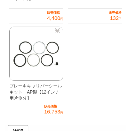
1
販売価格
販売価格
セ
4,400
132
円
円
ッ
こ
ト
の
(1
商
台
品
分)】
に
個
は
複
数
ブレーキキャリパーシール
の
キット AP製【12インチ
バ
用片側分】
リ
販売価格
エ
16,753
円
ー
シ
ョ