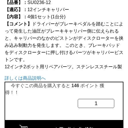
【品番】：
SU0236-12
全商品
【適応】：
12インチキャリパー
【内容】：
4個1セット(1台分)
【コメント】
ドライバーがブレーキペダルを踏むことによ
って発生した油圧がブレーキキャリパー側に伝えられる
と、キャリパーのなかのピストンがディスクローターを挟
み込み制動力を発生します。 このとき、ブレーキパッド
をディスクローターに押し付けるパーツがキャリパーピス
トンです。
12インチ2ポット用リペアパーツ。ステンレススチール製
詳しくは商品説明へ
今すぐこの商品を購入すると
146
ポイント 獲
得！！
ブ
レ
ー
キ