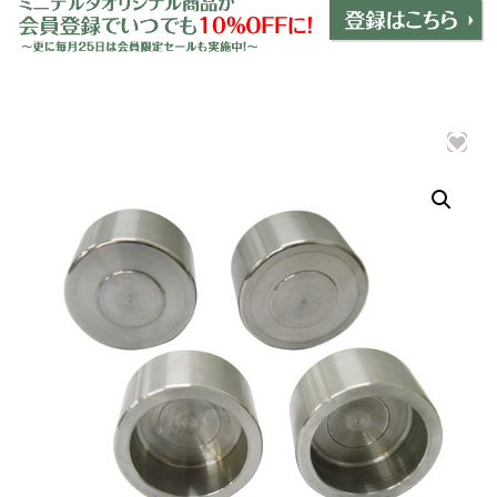
ミニデルタオリジナルパーツ
＋
インテリア
＋
エクステリア
＋
エレクトリック
＋
エンジン
＋
サスペンション・ブレーキ
＋
タイヤ・ホイール
＋
レーシングパーツ
＋
メンテナンス・工具ツール
＋
在庫処分品