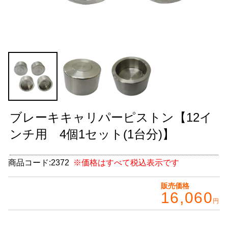
グッズ
＋
CABANA(カバナ)
＋
お得なセット商品
チームマルヤマ
デルタ秘蔵のレーシングコレクション
ブレーキキャリパーピストン【12イ
パーツ種別から選ぶ
＋
ンチ用 4個1セット(1台分)】
レアパーツ/在庫限り
＋
商品コード:
2372
※価格はすべて税込表示です
中古パーツ/在庫限り
＋
販売価格
16,060
便利アイテム
円
BMW MINI