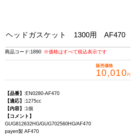
グッズ
＋
CABANA(カバナ)
＋
ヘッドガスケット 1300用 AF470
お得なセット商品
チームマルヤマ
商品コード:
1890
※価格はすべて税込表示です
デルタ秘蔵のレーシングコレクション
販売価格
10,010
円
パーツ種別から選ぶ
＋
レアパーツ/在庫限り
＋
【品番】
:EN0280-AF470
【適応】
:1275cc
中古パーツ/在庫限り
＋
【内容】
:1個
【コメント】
便利アイテム
GUG812632HG/GUG702560HG/AF470
BMW MINI
payen製 AF470