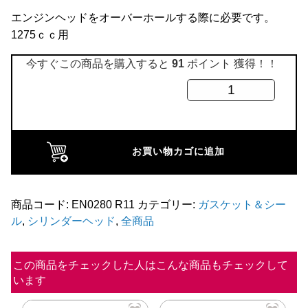
全商品
エンジンヘッドをオーバーホールする際に必要です。
1275ｃｃ用
今すぐこの商品を購入すると
91
ポイント 獲得！！
ヘ
ッ
ド
ガ
お買い物カゴに追加
ス
ケ
ッ
商品コード:
EN0280 R11
カテゴリー:
ガスケット＆シー
ル
,
シリンダーヘッド
,
全商品
ト
1300
用
この商品をチェックした人はこんな商品もチェックして
います
AF470
個