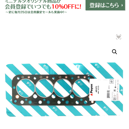
ミニデルタオリジナルパーツ
＋
インテリア
＋
エクステリア
＋
エレクトリック
＋
エンジン
＋
サスペンション・ブレーキ
＋
タイヤ・ホイール
＋
レーシングパーツ
＋
メンテナンス・工具ツール
＋
在庫処分品