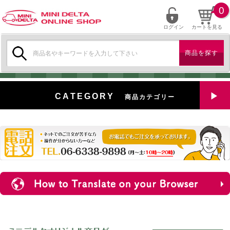
0
ログイン
カートを見る
検
索:
CATEGORY
商品カテゴリー
全商品を見る
特選中古車
対象商品
新入荷
ミニデルタ特選パーツ