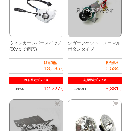
ウィンカーレバースイッチ
シガーソケット ノーマル
(96yまで適応)
ボタンタイプ
販売価格
販売価格
13,585
6,534
円
円
25日限定
プライス
会員限定
プライス
12,227
5,881
10%OFF
10%OFF
円
円