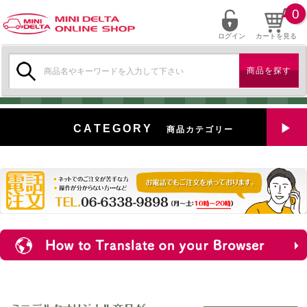
0
ログイン
カートを見る
検
索:
CATEGORY
商品カテゴリー
全商品を見る
特選中古車
対象商品
新入荷
ミニデルタ特選パーツ