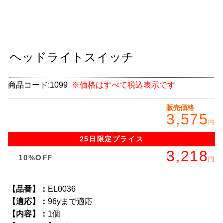
グッズ
＋
CABANA(カバナ)
＋
ヘッドライトスイッチ
お得なセット商品
チームマルヤマ
商品コード:
1099
※価格はすべて税込表示です
デルタ秘蔵のレーシングコレクション
販売価格
3,575
円
パーツ種別から選ぶ
＋
25日限定
プライス
レアパーツ/在庫限り
＋
3,218
10%OFF
円
中古パーツ/在庫限り
＋
【品番】：
EL0036
便利アイテム
【適応】：
96yまで適応
BMW MINI
【内容】：
1個