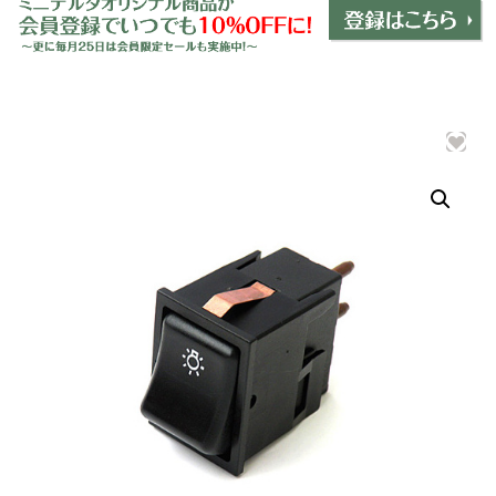
ミニデルタオリジナルパーツ
＋
インテリア
＋
エクステリア
＋
エレクトリック
＋
エンジン
＋
サスペンション・ブレーキ
＋
タイヤ・ホイール
＋
レーシングパーツ
＋
メンテナンス・工具ツール
＋
在庫処分品