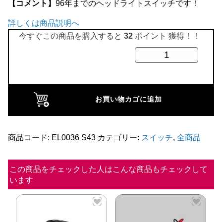
【コメント】
96年までのヘッドライトスイッチです！
全商品
詳しくは商品説明へ
今すぐこの商品を購入すると
32
ポイント 獲得！！
ヘ
ッ
ド
ラ
お買い物カゴに追加
イ
ト
ス
商品コード:
EL0036 S43
カテゴリー:
スイッチ
,
全商品
イ
ッ
この商品をチェックした人はこんな商品もチェックして
います
チ
個