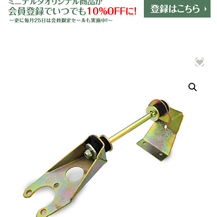
ミニデルタオリジナルパーツ
＋
インテリア
＋
エクステリア
＋
エレクトリック
＋
エンジン
＋
サスペンション・ブレーキ
＋
タイヤ・ホイール
＋
レーシングパーツ
＋
メンテナンス・工具ツール
＋
在庫処分品