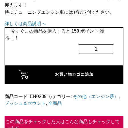
抑えます！
全商品
特にチューニングエンジン車にはぜひ取付ください。
詳しくは商品説明へ
今すぐこの商品を購入すると
150
ポイント 獲
得！！
ヘ
ビ
ー
デ
お買い物カゴに追加
ュ
ー
テ
商品コード:
EN0239
カテゴリー:
その他（エンジン系）
,
ブッシュ＆マウント
,
全商品
ィ
ー
強
この商品をチェックした人はこんな商品もチェックして
います
化