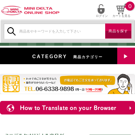
0
ログイン
カートを見る
検
索:
CATEGORY
商品カテゴリー
全商品を見る
特選中古車
対象商品
新入荷
ミニデルタ特選パーツ