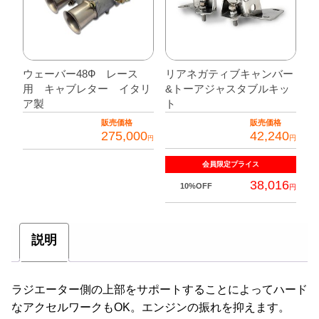
ウェーバー48Ф レース
リアネガティブキャンバー
用 キャブレター イタリ
&トーアジャスタブルキッ
ア製
ト
販売価格
販売価格
275,000
42,240
円
円
会員限定
プライス
38,016
10%OFF
円
説明
ラジエーター側の上部をサポートすることによってハード
なアクセルワークもOK。エンジンの振れを抑えます。