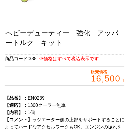
グッズ
＋
CABANA(カバナ)
＋
ヘビーデューティー 強化 アッパ
お得なセット商品
ートルク キット
チームマルヤマ
デルタ秘蔵のレーシングコレクション
商品コード:
388
※価格はすべて税込表示です
パーツ種別から選ぶ
＋
販売価格
16,500
円
レアパーツ/在庫限り
＋
中古パーツ/在庫限り
＋
【品番】：
EN0239
【適応】：
1300クーラー無車
便利アイテム
【内容】：
1個
【コメント】
ラジエーター側の上部をサポートすることに
BMW MINI
よってハードなアクセルワークもOK。エンジンの振れを