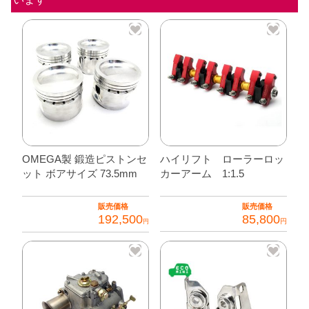
ア
ッ
パ
ー
ト
ル
ク
キ
OMEGA製 鍛造ピストンセ
ハイリフト ローラーロッ
ット ボアサイズ 73.5mm
カーアーム 1:1.5
ッ
ト
販売価格
販売価格
個
192,500
85,800
円
円