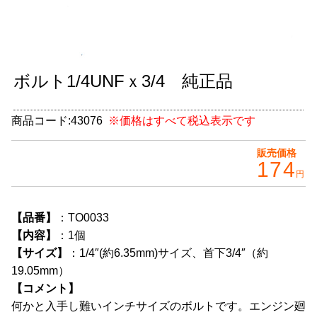
グッズ
＋
CABANA(カバナ)
＋
ボルト1/4UNFｘ3/4 純正品
お得なセット商品
チームマルヤマ
商品コード:
43076
※価格はすべて税込表示です
デルタ秘蔵のレーシングコレクション
販売価格
174
円
パーツ種別から選ぶ
＋
レアパーツ/在庫限り
＋
【品番】
：TO0033
【内容】
：1個
中古パーツ/在庫限り
＋
【サイズ】
：1/4″(約6.35mm)サイズ、首下3/4″（約
19.05mm）
便利アイテム
【コメント】
BMW MINI
何かと入手し難いインチサイズのボルトです。エンジン廻