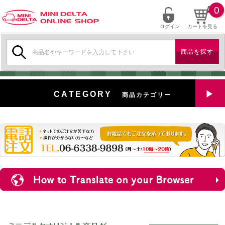
0
ログイン
カートを見る
検
索:
CATEGORY
商品カテゴリー
全商品を見る
特選中古車
対象商品
新入荷
ミニデルタ特選パーツ