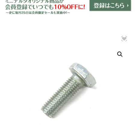
ミニデルタオリジナルパーツ
＋
インテリア
＋
エクステリア
＋
エレクトリック
＋
エンジン
＋
サスペンション・ブレーキ
＋
タイヤ・ホイール
＋
レーシングパーツ
＋
メンテナンス・工具ツール
＋
在庫処分品