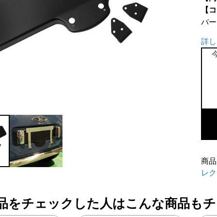
【コ
バー
詳し
ラ
イ
セ
ン
ス
プ
レ
商品
ー
レク
旧
品をチェックした人はこんな商品もチ
タ