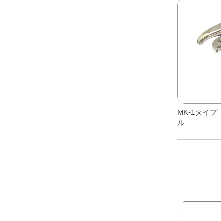
レアパーツ/在庫限り
＋
中古パーツ/在庫限り
＋
便利アイテム
BMW MINI
全商品
MK-1タイ
ル