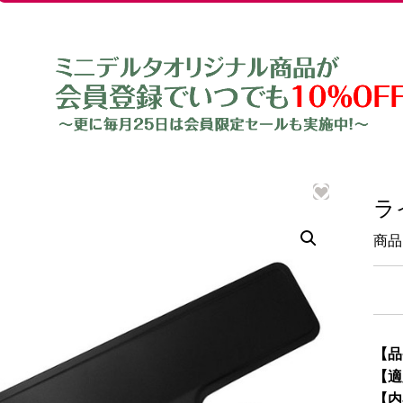
ラ
商品
【品
【適
【内