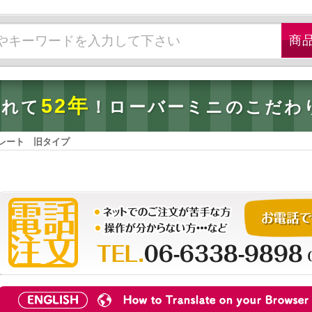
52年
されて
！ローバーミニのこだわ
レート 旧タイプ