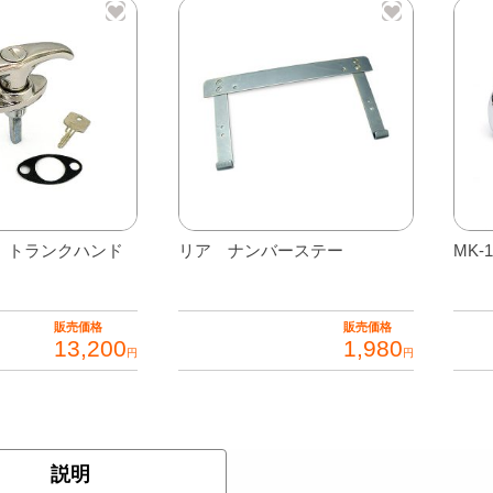
イ
プ
個
プ トランクハンド
リア ナンバーステー
MK
販売価格
販売価格
13,200
1,980
円
円
説明