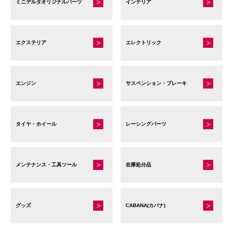
ン
ミニデルタオリジナルパーツ
インテリア
は
商
品
エクステリア
エレクトリック
ペ
ー
ジ
エンジン
サスペンション・ブレーキ
か
ら
選
タイヤ・ホイール
レーシングパーツ
択
で
き
ま
メンテナンス・工具ツール
在庫処分品
す
グッズ
CABANA(カバナ)