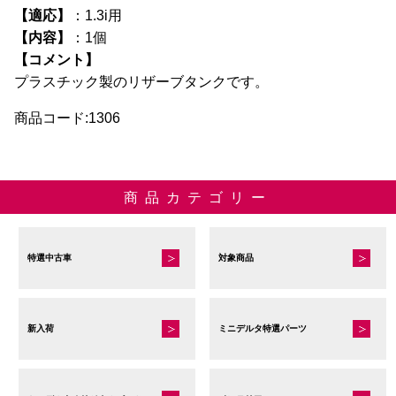
【適応】
：1.3i用
の
【内容】
：1個
バ
【コメント】
リ
プラスチック製のリザーブタンクです。
エ
ー
商品コード:1306
シ
ョ
ン
商品カテゴリー
が
あ
り
特選中古車
対象商品
ま
す。
オ
プ
新入荷
ミニデルタ特選パーツ
シ
ョ