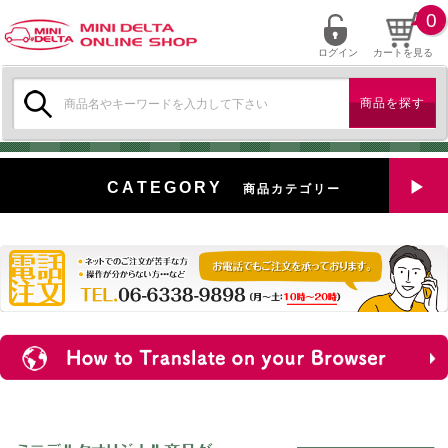
0
ログイン
カートを見る
検
索:
CATEGORY
商品カテゴリー
全商品を見る
特選中古車
対象商品
新入荷
ミニデルタ特選パーツ