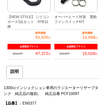
【NEW STYLE】 シリコン
オーバーヒート対策 電動
ホース3点セット 97年以
ファンスイッチKIT
降
販売価格
販売価格
52,635
16,698
円
円
会員限定
プライス
会員限定
プライス
47,372
15,028
10%OFF
10%OFF
円
円
こ
の
説明
商
品
に
1300ccインジェクション車用のラジエーターリザーブタ
は
ンク 純正品の復刻。 純正品番 PCF10097
複
【品番】
：EN0377
数