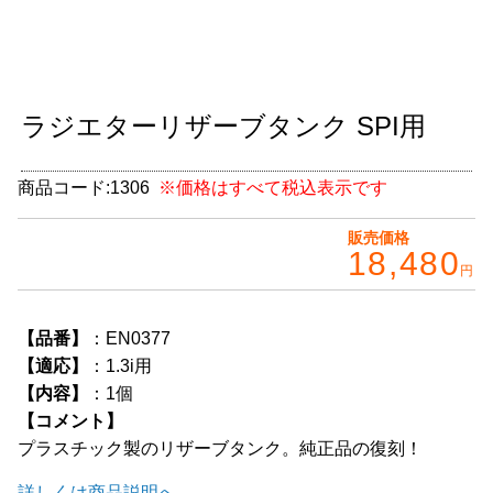
グッズ
＋
CABANA(カバナ)
＋
ラジエターリザーブタンク SPI用
お得なセット商品
チームマルヤマ
商品コード:
1306
※価格はすべて税込表示です
デルタ秘蔵のレーシングコレクション
販売価格
18,480
円
パーツ種別から選ぶ
＋
レアパーツ/在庫限り
＋
【品番】
：EN0377
【適応】
：1.3i用
中古パーツ/在庫限り
＋
【内容】
：1個
【コメント】
便利アイテム
プラスチック製のリザーブタンク。純正品の復刻！
BMW MINI
詳しくは商品説明へ