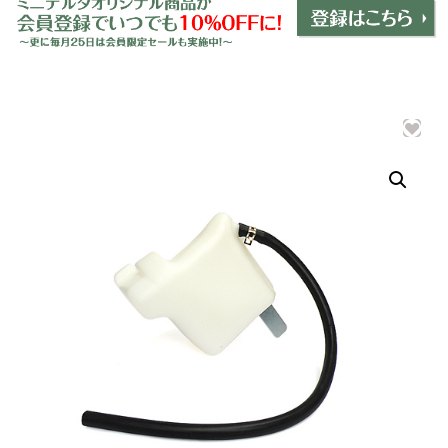
ミニデルタオリジナルパーツ
＋
インテリア
＋
エクステリア
＋
エレクトリック
＋
エンジン
＋
サスペンション・ブレーキ
＋
タイヤ・ホイール
＋
レーシングパーツ
＋
メンテナンス・工具ツール
＋
在庫処分品