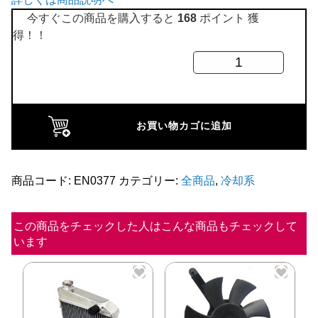
全商品
今すぐこの商品を購入すると
168
ポイント 獲
得！！
ラ
ジ
エ
タ
お買い物カゴに追加
ー
リ
ザ
商品コード:
EN0377
カテゴリー:
全商品
,
冷却系
ー
ブ
この商品をチェックした人はこんな商品もチェックして
います
タ
ン
ク
SPI