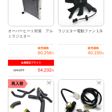
用
個
オーバーヒート対策 アル
ラジエター電動ファン 1.3i
ミラジエター
販売価格
販売価格
60,258
40,150
円
円
会員限定
プライス
54,232
10%OFF
円
再入荷