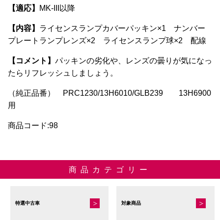
の
【適応】
MK-III以降
バ
リ
【内容】
ライセンスランプカバーパッキン×1 ナンバー
エ
プレートランプレンズ×2 ライセンスランプ球×2 配線
ー
【コメント】
パッキンの劣化や、レンズの曇りが気になっ
シ
たらリフレッシュしましょう。
ョ
ン
（純正品番） PRC1230/13H6010/GLB239 13H6900
が
用
あ
商品コード:98
り
ま
す。
オ
商品カテゴリー
プ
シ
ョ
特選中古車
対象商品
ン