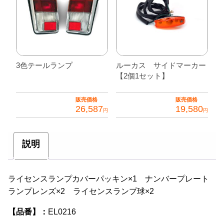
3色テールランプ
ルーカス サイドマーカー
【2個1セット】
販売価格
販売価格
26,587
19,580
円
円
こ
の
説明
商
品
に
ライセンスランプカバーパッキン×1 ナンバープレート
は
ランプレンズ×2 ライセンスランプ球×2
複
【品番】：
EL0216
数