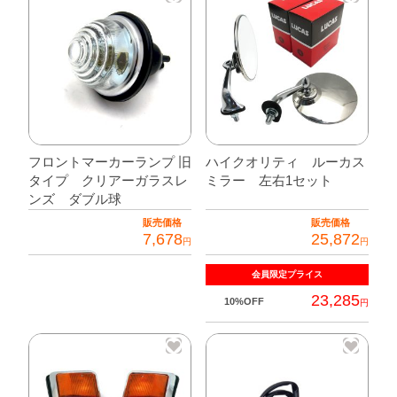
ー
ネ
ス
キ
ッ
ト
個
フロントマーカーランプ 旧
ハイクオリティ ルーカス
タイプ クリアーガラスレ
ミラー 左右1セット
ンズ ダブル球
販売価格
販売価格
7,678
25,872
円
円
会員限定
プライス
23,285
10%OFF
円