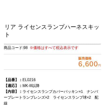
グッズ
＋
CABANA(カバナ)
＋
リア ライセンスランプハーネスキッ
お得なセット商品
ト
チームマルヤマ
デルタ秘蔵のレーシングコレクション
商品コード:
98
※価格はすべて税込表示です
パーツ種別から選ぶ
＋
販売価格
6,600
円
レアパーツ/在庫限り
＋
中古パーツ/在庫限り
＋
【品番】：
EL0216
【適応】：
MK-III以降
便利アイテム
【内容】：
ライセンスランプカバーパッキン×1 ナンバ
ープレートランプレンズ×2 ライセンスランプ球×2 配
BMW MINI
線