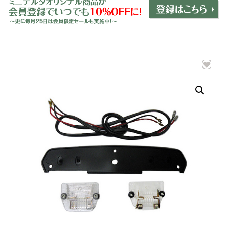
ミニデルタオリジナルパーツ
＋
インテリア
＋
エクステリア
＋
エレクトリック
＋
エンジン
＋
サスペンション・ブレーキ
＋
タイヤ・ホイール
＋
レーシングパーツ
＋
メンテナンス・工具ツール
＋
在庫処分品