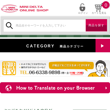
0
ログイン
カートを見る
検
索:
CATEGORY
商品カテゴリー
全商品を見る
特選中古車
対象商品
新入荷
ミニデルタ特選パーツ