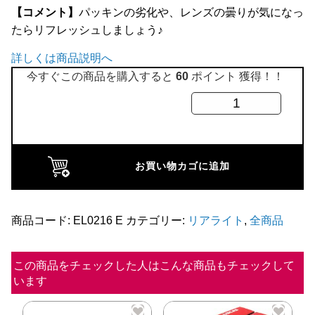
【コメント】
パッキンの劣化や、レンズの曇りが気になっ
全商品
たらリフレッシュしましょう♪
詳しくは商品説明へ
今すぐこの商品を購入すると
60
ポイント 獲得！！
リ
ア
ラ
イ
お買い物カゴに追加
セ
ン
ス
商品コード:
EL0216 E
カテゴリー:
リアライト
,
全商品
ラ
ン
この商品をチェックした人はこんな商品もチェックして
います
プ
ハ