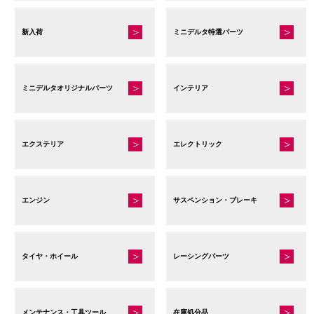
は
商
新入荷
ミニデルタ特選パーツ
品
ペ
ー
ミニデルタオリジナルパーツ
インテリア
ジ
か
ら
エクステリア
エレクトリック
選
択
で
き
エンジン
サスペンション・ブレーキ
ま
す
タイヤ・ホイール
レーシングパーツ
メンテナンス・工具ツール
在庫処分品