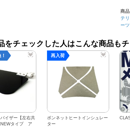
イ
商品
ザ
テリ
ー
ーツ
カ
バ
品をチェックした人はこんな商品もチ
ー
個
換！
再入荷
イバイザー【左右共
ボンネットヒートインシュレー
CLA
NEWタイプ ア
ター