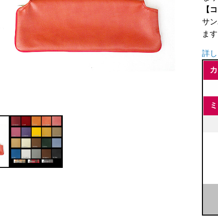
【コ
サン
ます
詳し
カ
ミ
レ
ザ
サ
ン
バ