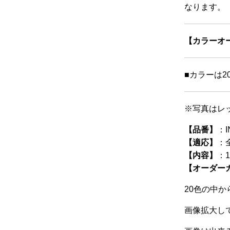
なります。
【カラーオ
■カラーは
※写真はレ
【品番】
：I
【適応】
：
【内容】
：
【オーダー
20色の中
画像拡大し