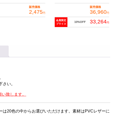
販売価格
販売価格
2,475
36,960
円
円
33,264
会員限定
10%OFF
円
プライス
。
下さい。
願い致します。
ーは20色の中からお選びいただけます。素材はPVCレザーに