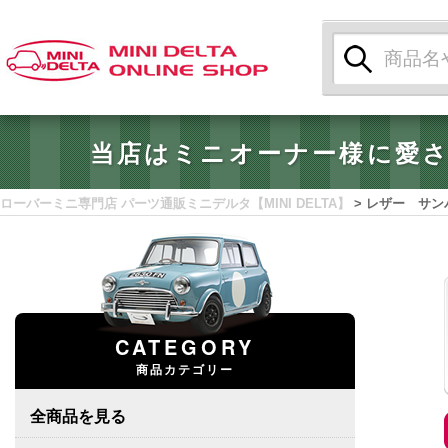
検
索:
当店はミニオーナー様に愛
ローバーミニ専門店 パーツ通販ミニデルタ【MINI DELTA】
>
レザー サン
CATEGORY
商品カテゴリー
全商品を見る