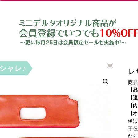
シャレ♪
レ
商品
【品
【適
【内
【オ
像は
干色
なり