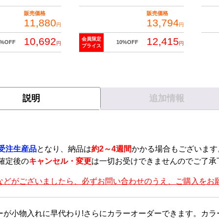
販売価格
販売価格
11,880
13,794
円
円
10,692
12,415
会員限定
0%OFF
10%OFF
円
円
プライス
説明
追加情報
】
受注生産品
となり、納品は
約2～4週間
かかる場合もございます
確定後の
キャンセル・変更
は一切お受けできませんのでご了承
などがございましたら、必ずお問い合わせのうえ、ご購入をお
ーが小物入れに早代わり!さらにカラーオーダーできます。カラ