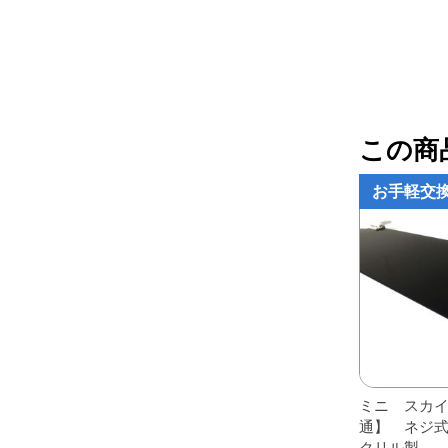
レアパーツ/在庫限り
＋
中古パーツ/在庫限り
＋
便利アイテム
この商
BMW MINI
お手軽交
全商品
ミニ スカ
通】 ネジ式
クリル製